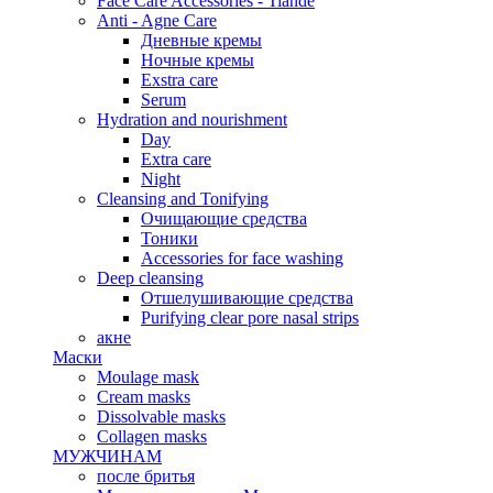
Face Care Accessories - Tiande
Anti - Agne Care
Дневные кремы
Ночные кремы
Exstra care
Serum
Hydration and nourishment
Day
Extra care
Night
Cleansing and Tonifying
Очищающие средства
Тоники
Accessories for face washing
Deep cleansing
Отшелушивающие средства
Purifying clear pore nasal strips
акне
Маски
Moulage mask
Cream masks
Dissolvable masks
Collagen masks
МУЖЧИНАМ
после бритья