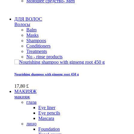
Моющее средство- Men
ДЛЯ ВОЛОС
Волосы
Balm
Masks
Shampoos
Conditioners
Treatments
No - rinse products
Nourishing shampoo with ginseng root 450 g
17,80 £
МАКИЯЖ
макияж
глаза
Eye liner
Eye pencils
Mascara
лицо
Foundation