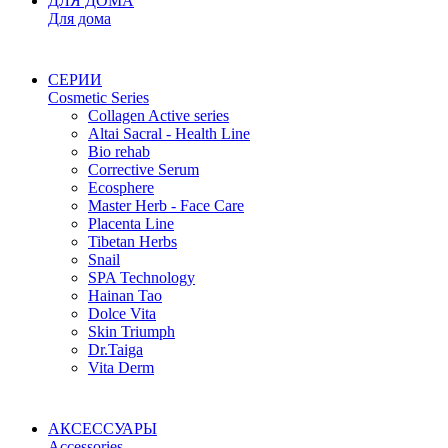
ДЛЯ ДОМА
Для дома
СЕРИИ
Cosmetic Series
Collagen Active series
Altai Sacral - Health Line
Bio rehab
Corrective Serum
Ecosphere
Master Herb - Face Care
Placenta Line
Tibetan Herbs
Snail
SPA Technology
Hainan Tao
Dolce Vita
Skin Triumph
Dr.Taiga
Vita Derm
АКСЕССУАРЫ
Accessories