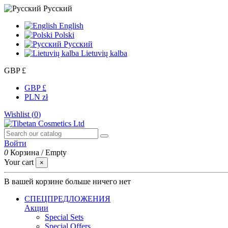
Русский
English
Polski
Русский
Lietuvių kalba
GBP £
GBP £
PLN zł
Wishlist (
0
)
Войти
0
Корзина
/
Empty
Your cart
×
В вашей корзине больше ничего нет
СПЕЦПРЕДЛОЖЕНИЯ
Акции
Special Sets
Special Offers