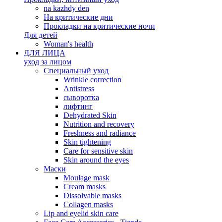
na kazhdy den
На критические дни
Прокладки на критические ночи
Для детей
Woman's health
ДЛЯ ЛИЦА
уход за лицом
Специальный уход
Wrinkle correction
Antistress
сыворотка
лифтинг
Dehydrated Skin
Nutrition and recovery
Freshness and radiance
Skin tightening
Care for sensitive skin
Skin around the eyes
Маски
Moulage mask
Cream masks
Dissolvable masks
Collagen masks
Lip and eyelid skin care