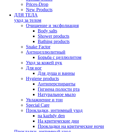
Prices-Drop
New Products
ДЛЯ ТЕЛА
уход за телом
Oчищение и эксфолиация
Body salts
Shower products
Bathing products
Snake Factor
Антицеллюлитный
Борьба с целлюлитом
Уход за кожей рук
Для ног
Для душа и ванны
Hygiene products
Антиперспиранты
Гигиена полости рта
Натуральное мыло
Увлажнение и тон
Special Care
Прокладки, интимный уход
na kazhdy den
На критические дни
Прокладки на критические ночи
Прокладки, интимный уход