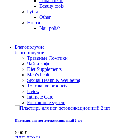
Tonal cream
Beauty tools
Губы
Other
Ногти
Nail polish
Благополучие
благополучие
Травяные Ломтики
Чай и кофе
Diet Supplements
Men's health
Sexual Health & Wellbeing
Tourmaline products
Detox
Intimate Care
For immune system
Пластырь для ног детоксикационный 2 шт
6,90 £