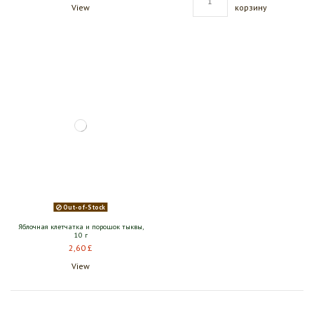
View
корзину
Out-of-Stock
Яблочная клетчатка и порошок тыквы,
10 г
2,60 £
View