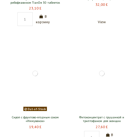
рибофлавином TianDe 30 таблеток
32,00 £
23,10 £
В
корзину
View
Out-of-Stock
Сироп с фруктово-ягодным соком
Фитоконцентрат с грушанкой и
«Иммувенок»
триптофаном для женщин
19,40 £
27,60 £
В