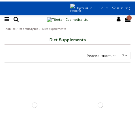
Русский
GBP £
Wishlist (
)
0
Главная
благополучие
Diet Supplements
Diet Supplements
Релевантность
7