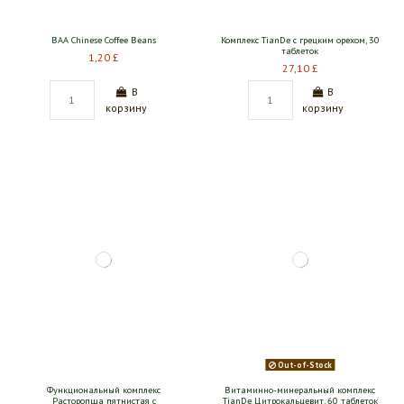
BAA Chinese Coffee Beans
Комплекс TianDe с грецким орехом, 30
таблеток
1,20 £
27,10 £
В
В
корзину
корзину
Out-of-Stock
Функциональный комплекс
Витаминно-минеральный комплекс
Расторопша пятнистая с
TianDe Цитрокальцевит, 60 таблеток