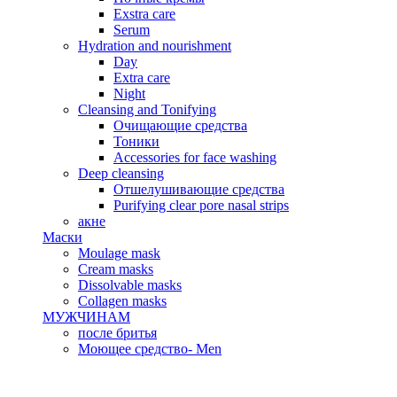
Exstra care
Serum
Hydration and nourishment
Day
Extra care
Night
Cleansing and Tonifying
Очищающие средства
Тоники
Accessories for face washing
Deep cleansing
Отшелушивающие средства
Purifying clear pore nasal strips
акне
Маски
Moulage mask
Cream masks
Dissolvable masks
Collagen masks
МУЖЧИНАМ
после бритья
Моющее средство- Men