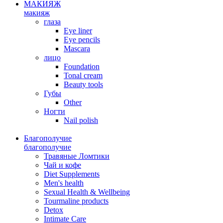
МАКИЯЖ
макияж
глаза
Eye liner
Eye pencils
Mascara
лицо
Foundation
Tonal cream
Beauty tools
Губы
Other
Ногти
Nail polish
Благополучие
благополучие
Травяные Ломтики
Чай и кофе
Diet Supplements
Men's health
Sexual Health & Wellbeing
Tourmaline products
Detox
Intimate Care