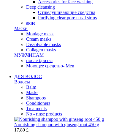
Accessories for face washing
Deep cleansing
Отшелушивающие средства
Purifying clear pore nasal strips
акне
Маски
Moulage mask
Cream masks
Dissolvable masks
Collagen masks
МУЖЧИНАМ
после бритья
Моющее средство- Men
ДЛЯ ВОЛОС
Волосы
Balm
Masks
Shampoos
Conditioners
Treatments
No - rinse products
Nourishing shampoo with ginseng root 450 g
17,80 £