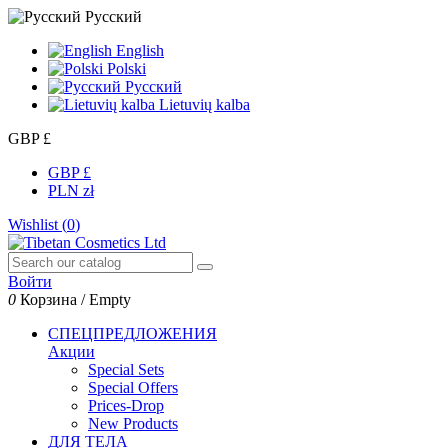
Русский
English
Polski
Русский
Lietuvių kalba
GBP £
GBP £
PLN zł
Wishlist (
0
)
Войти
0
Корзина
/
Empty
СПЕЦПРЕДЛОЖЕНИЯ
Акции
Special Sets
Special Offers
Prices-Drop
New Products
ДЛЯ ТЕЛА