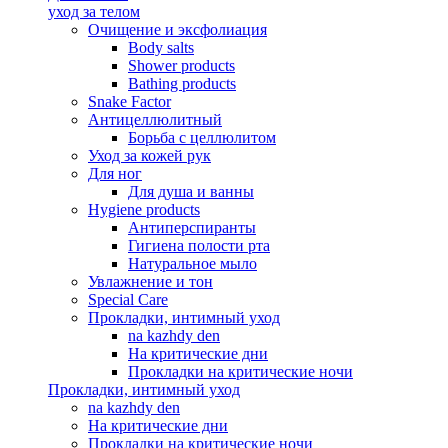
уход за телом
Oчищение и эксфолиация
Body salts
Shower products
Bathing products
Snake Factor
Антицеллюлитный
Борьба с целлюлитом
Уход за кожей рук
Для ног
Для душа и ванны
Hygiene products
Антиперспиранты
Гигиена полости рта
Натуральное мыло
Увлажнение и тон
Special Care
Прокладки, интимный уход
na kazhdy den
На критические дни
Прокладки на критические ночи
Прокладки, интимный уход
na kazhdy den
На критические дни
Прокладки на критические ночи