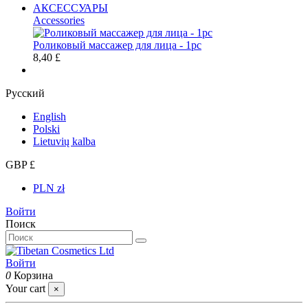
АКСЕССУАРЫ
Accessories
Роликовый массажер для лица - 1pc
8,40 £
Русский
English
Polski
Lietuvių kalba
GBP £
PLN zł
Войти
Поиск
Войти
0
Корзина
Your cart
×