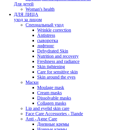
Для детей
Woman's health
ДЛЯ ЛИЦА
уход за лицом
Специальный уход
Wrinkle correction
Antistress
сыворотка
лифтинг
Dehydrated Skin
Nutrition and recovery
Freshness and radiance
Skin tightening
Care for sensitive skin
Skin around the eyes
Маски
Moulage mask
Cream masks
Dissolvable masks
Collagen masks
Lip and eyelid skin care
Face Care Accessories - Tiande
Anti - Agne Care
Дневные кремы
Ночные кремы