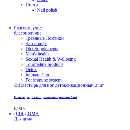
Ногти
Nail polish
Благополучие
благополучие
Травяные Ломтики
Чай и кофе
Diet Supplements
Men's health
Sexual Health & Wellbeing
Tourmaline products
Detox
Intimate Care
For immune system
Пластырь для ног детоксикационный 2 шт
6,90 £
ДЛЯ ДОМА
Для дома