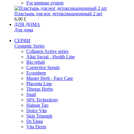
For immune system
Пластырь для ног детоксикационный 2 шт
6,90 £
ДЛЯ ДОМА
Для дома
СЕРИИ
Cosmetic Series
Collagen Active series
Altai Sacral - Health Line
Bio rehab
Corrective Serum
Ecosphere
Master Herb - Face Care
Placenta Line
Tibetan Herbs
Snail
SPA Technology
Hainan Tao
Dolce Vita
Skin Triumph
Dr.Taiga
Vita Derm