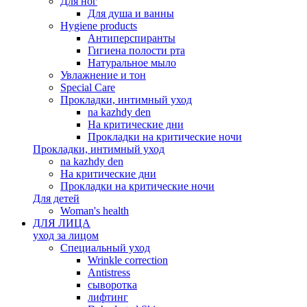
Для ног
Для душа и ванны
Hygiene products
Антиперспиранты
Гигиена полости рта
Натуральное мыло
Увлажнение и тон
Special Care
Прокладки, интимный уход
na kazhdy den
На критические дни
Прокладки на критические ночи
Прокладки, интимный уход
na kazhdy den
На критические дни
Прокладки на критические ночи
Для детей
Woman's health
ДЛЯ ЛИЦА
уход за лицом
Специальный уход
Wrinkle correction
Antistress
сыворотка
лифтинг