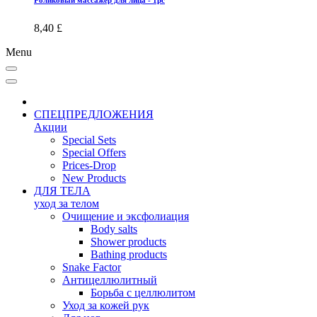
8,40 £
Menu
СПЕЦПРЕДЛОЖЕНИЯ
Акции
Special Sets
Special Offers
Prices-Drop
New Products
ДЛЯ ТЕЛА
уход за телом
Oчищение и эксфолиация
Body salts
Shower products
Bathing products
Snake Factor
Антицеллюлитный
Борьба с целлюлитом
Уход за кожей рук