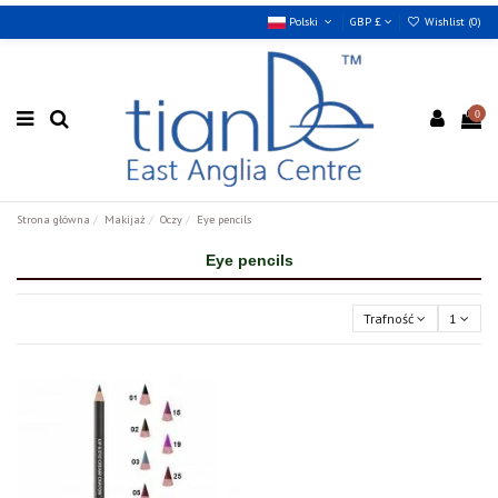
Polski
GBP £
Wishlist (
0
)
0
Strona główna
Makijaż
Oczy
Eye pencils
Eye pencils
Trafność
1