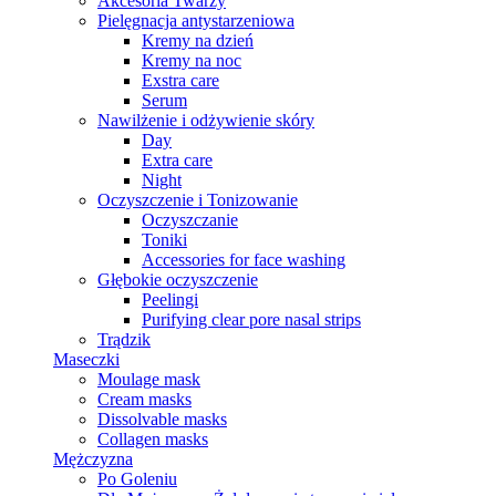
Akcesoria Twarzy
Pielęgnacja antystarzeniowa
Kremy na dzień
Kremy na noc
Exstra care
Serum
Nawilżenie i odżywienie skóry
Day
Extra care
Night
Oczyszczenie i Tonizowanie
Oczyszczanie
Toniki
Accessories for face washing
Głębokie oczyszczenie
Peelingi
Purifying clear pore nasal strips
Trądzik
Maseczki
Moulage mask
Cream masks
Dissolvable masks
Collagen masks
Mężczyzna
Po Goleniu