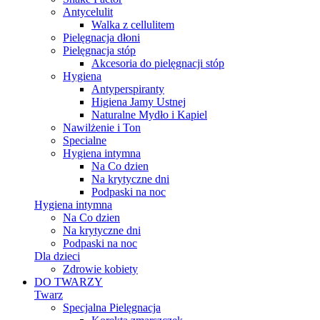
Antycelulit
Walka z cellulitem
Pielęgnacja dłoni
Pielęgnacja stóp
Akcesoria do pielęgnacji stóp
Hygiena
Antyperspiranty
Higiena Jamy Ustnej
Naturalne Mydło i Kapiel
Nawilżenie i Ton
Specialne
Hygiena intymna
Na Co dzien
Na krytyczne dni
Podpaski na noc
Hygiena intymna
Na Co dzien
Na krytyczne dni
Podpaski na noc
Dla dzieci
Zdrowie kobiety
DO TWARZY
Twarz
Specjalna Pielęgnacja