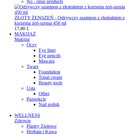
No - rinse products
ZŁOTY ŻENSZEŃ - Odżywczy szampon z ekstraktem z
korzenia żeń-szenia 450 ml
17,80 £
MAKIJAŻ
Makijaż
Oczy
Eye liner
Eye pencils
Mascara
Twarz
Foundation
Tonal cream
Beauty tools
Usta
Other
Paznokcie
Nail polish
WELLNESS
Zdrowie
Plastry Ziołowe
Herbata i Kawa