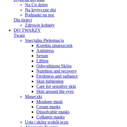
Na Co dzien
Na krytyczne dni
Podpaski na noc
Dla dzieci
Zdrowie kobiety
DO TWARZY
Twarz
Specjalna Pielęgnacja
Korekta zmarszczek
Antistress
Serum
Lifting
Odwodniona Skóra
Nutrition and recovery
Freshness and radiance
Skin tightening
Care for sensitive skin
Skin around the eyes
Maseczki
Moulage mask
Cream masks
Dissolvable masks
Collagen masks
Usta i skóra wokół oczu