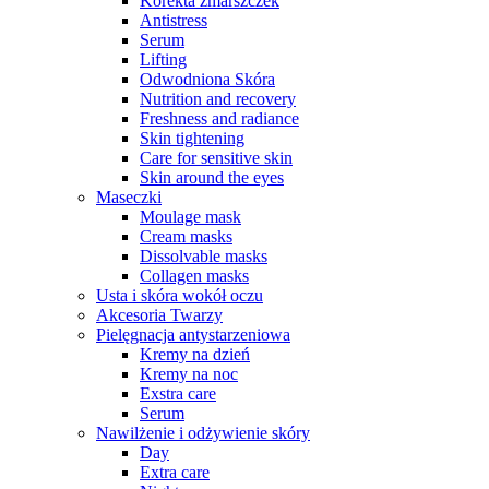
Korekta zmarszczek
Antistress
Serum
Lifting
Odwodniona Skóra
Nutrition and recovery
Freshness and radiance
Skin tightening
Care for sensitive skin
Skin around the eyes
Maseczki
Moulage mask
Cream masks
Dissolvable masks
Collagen masks
Usta i skóra wokół oczu
Akcesoria Twarzy
Pielęgnacja antystarzeniowa
Kremy na dzień
Kremy na noc
Exstra care
Serum
Nawilżenie i odżywienie skóry
Day
Extra care