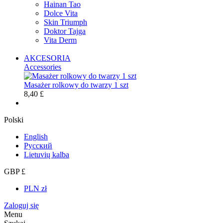
Hainan Tao
Dolce Vita
Skin Triumph
Doktor Tajga
Vita Derm
AKCESORIA
Accessories
Masażer rolkowy do twarzy 1 szt
8,40 £
Polski
English
Русский
Lietuvių kalba
GBP £
PLN zł
Zaloguj się
Menu