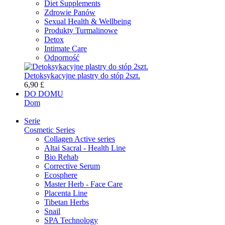
Diet Supplements
Zdrowie Panów
Sexual Health & Wellbeing
Produkty Turmalinowe
Detox
Intimate Care
Odporność
Detoksykacyjne plastry do stóp 2szt.
6,90 £
DO DOMU
Dom
Serie
Cosmetic Series
Collagen Active series
Altai Sacral - Health Line
Bio Rehab
Corrective Serum
Ecosphere
Master Herb - Face Care
Placenta Line
Tibetan Herbs
Snail
SPA Technology