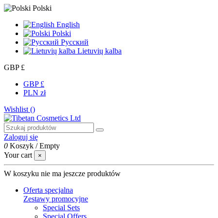
Polski
English
Polski
Русский
Lietuvių kalba
GBP £
GBP £
PLN zł
Wishlist (
)
Zaloguj się
0
Koszyk
/
Empty
Your cart
×
W koszyku nie ma jeszcze produktów
Oferta specjalna
Zestawy promocyjne
Special Sets
Special Offers