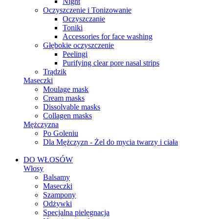
Night
Oczyszczenie i Tonizowanie
Oczyszczanie
Toniki
Accessories for face washing
Głębokie oczyszczenie
Peelingi
Purifying clear pore nasal strips
Trądzik
Maseczki
Moulage mask
Cream masks
Dissolvable masks
Collagen masks
Mężczyzna
Po Goleniu
Dla Mężczyzn - Żel do mycia twarzy i ciała
DO WŁOSÓW
Włosy
Balsamy
Maseczki
Szampony
Odżywki
Specjalna pielęgnacja