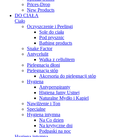
Prices-Drop
New Products
DO CIAŁA
Ciało
Oczyszczenie i Peelingi
Sole do ciała
Pod prysznic
Bathing products
Snake Factor
Antycelulit
Walka z cellulitem
Pielęgnacja dłoni
Pielęgnacja stóp
Akcesoria do pielęgnacji stóp
Hygiena
Antyperspiranty
Higiena Jamy Ustnej
Naturalne Mydło i Kapiel
Nawilżenie i Ton
Specialne
Hygiena intymna
Na Co dzien
Na krytyczne dni
Podpaski na noc
Hygiena intymna