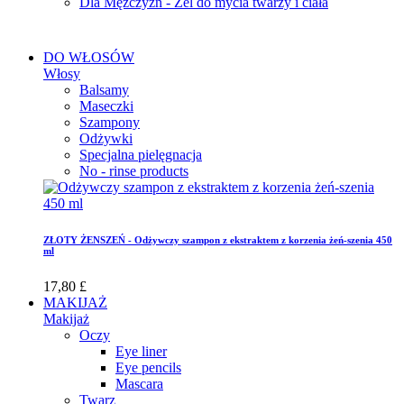
Dla Mężczyzn - Żel do mycia twarzy i ciała
DO WŁOSÓW
Włosy
Balsamy
Maseczki
Szampony
Odżywki
Specjalna pielęgnacja
No - rinse products
ZŁOTY ŻENSZEŃ - Odżywczy szampon z ekstraktem z korzenia żeń-szenia 450
ml
17,80 £
MAKIJAŻ
Makijaż
Oczy
Eye liner
Eye pencils
Mascara
Twarz