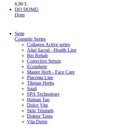
6,90 £
DO DOMU
Dom
Serie
Cosmetic Series
Collagen Active series
Altai Sacral - Health Line
Bio Rehab
Corrective Serum
Ecosphere
Master Herb - Face Care
Placenta Line
Tibetan Herbs
Snail
SPA Technology
Hainan Tao
Dolce Vita
Skin Triumph
Doktor Tajga
Vita Derm