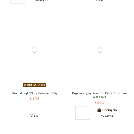
Out-of-Stock
Krem do rąk "Złoty Żeń-szen" 80g
Regeneracyjny Krem Do Rąk z Tłuszczem
Węża 80g
4,40 £
7,60 £
Dodaj do
View
koszyka