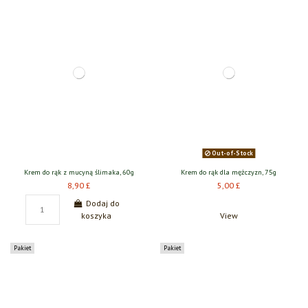
Out-of-Stock
Krem do rąk z mucyną ślimaka, 60g
Krem do rąk dla mężczyzn, 75g
8,90 £
5,00 £
Dodaj do
koszyka
View
Pakiet
Pakiet