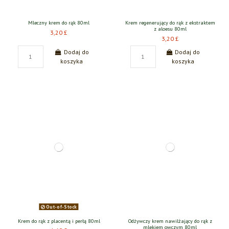
Mleczny krem do rąk 80ml
Krem regenerujący do rąk z ekstraktem
z aloesu 80ml
3,20 £
3,20 £
Dodaj do
Dodaj do
koszyka
koszyka
Out-of-Stock
Krem do rąk z placentą i perłą 80ml
Odżywczy krem nawilżający do rąk z
mlekiem owczym 80ml