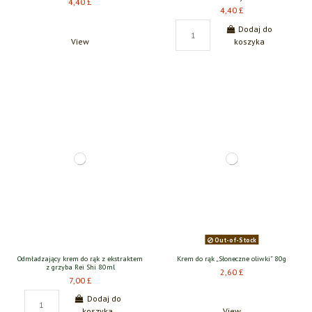
4,40 £
4,40 £
Dodaj do
View
koszyka
Out-of-Stock
Odmładzający krem do rąk z ekstraktem
Krem do rąk „Słoneczne oliwki” 80g
z grzyba Rei Shi 80ml
2,60 £
7,00 £
Dodaj do
koszyka
View