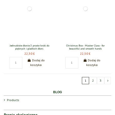
Jedwabiste dłonie.3 proste kroki do
Christmas Box - Master Class - for
pięknych i gładkich dłoni.
beautiful and smooth hands
22,50 £
22,50 £
Dodaj do
Dodaj do
koszyka
koszyka
1
2
3
BLOG
Products
Pranie ekologiczne