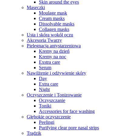
Skin around the eyes
Maseczki
Moulage mask
Cream masks
Dissolvable masks
Collagen masks
Usta i skóra wokół oczu
Akcesoria Twarzy
Pielęgnacja antystarzeniowa
Kremy na dzień
Kremy na noc
Exstra care
Serum
Nawilżenie i odżywienie skóry
Day
Extra care
Night
Oczyszczenie i Tonizowanie
Oczyszczanie
Toniki
Accessories for face washing
Głębokie oczyszczenie
Peelingi
Purifying clear pore nasal strips
Trądzik