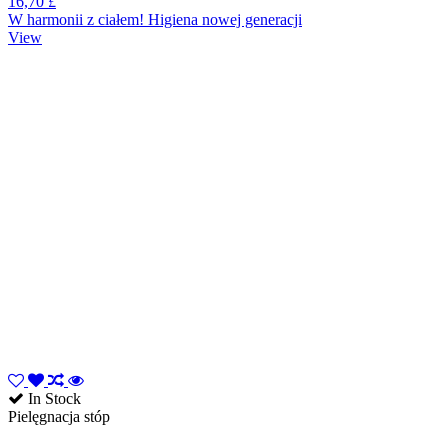
16,70 £
W harmonii z ciałem! Higiena nowej generacji
View
In Stock
Pielęgnacja stóp