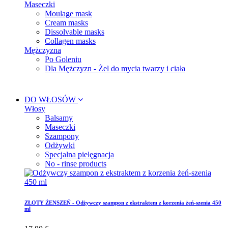
Maseczki
Moulage mask
Cream masks
Dissolvable masks
Collagen masks
Mężczyzna
Po Goleniu
Dla Mężczyzn - Żel do mycia twarzy i ciała
DO WŁOSÓW
Włosy
Balsamy
Maseczki
Szampony
Odżywki
Specjalna pielęgnacja
No - rinse products
ZŁOTY ŻENSZEŃ - Odżywczy szampon z ekstraktem z korzenia żeń-szenia 450
ml