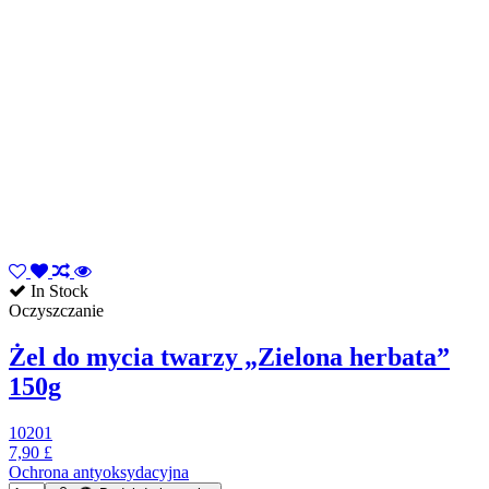
In Stock
Oczyszczanie
Żel do mycia twarzy „Zielona herbata”
150g
10201
7,90 £
Ochrona antyoksydacyjna