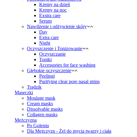
Kremy na dzień
Kremy na noc
Exstra care
Serum
Nawilżenie i odżywienie skóry
Day
Extra care
Night
Oczyszczenie i Tonizowanie
Oczyszczanie
Toniki
Accessories for face washing
Głębokie oczyszczenie
Peelingi
Purifying clear pore nasal strips
Trądzik
Maseczki
Moulage mask
Cream masks
Dissolvable masks
Collagen masks
Mężczyzna
Po Goleniu
Dla Mężczyzn - Żel do mycia twarzy i ciała