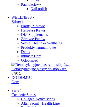
Other
Paznokcie
Nail polish
WELLNESS
Zdrowie
Plastry Ziołowe
Herbata i Kawa
Diet Supplements
Zdrowie Panów
Sexual Health & Wellbeing
Produkty Turmalinowe
Detox
Intimate Care
Odporność
Detoksykacyjne plastry do stóp 2szt.
6,90 £
DO DOMU
Dom
Serie
Cosmetic Series
Collagen Active series
Altai Sacral - Health Line