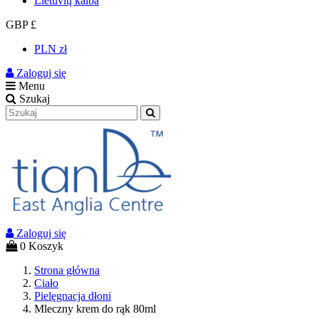
Lietuvių kalba
GBP £
PLN zł
Zaloguj się
Menu
Szukaj
Zaloguj się
0
Koszyk
Strona główna
Ciało
Pielęgnacja dłoni
Mleczny krem do rąk 80ml