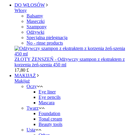
DO WŁOSÓW
Włosy
Balsamy
Maseczki
Szampony
Odżywki
Specjalna pielęgnacja
No - rinse products
ZŁOTY ŻENSZEŃ - Odżywczy szampon z ekstraktem z
korzenia żeń-szenia 450 ml
17,80 £
MAKIJAŻ
Makijaż
Oczy
Eye liner
Eye pencils
Mascara
Twarz
Foundation
Tonal cream
Beauty tools
Usta