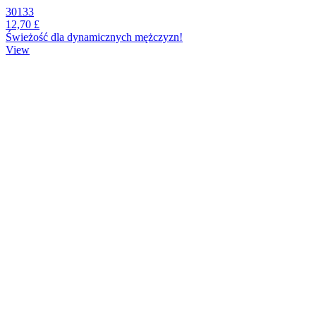
30133
12,70 £
Świeżość dla dynamicznych mężczyzn!
View