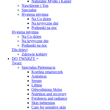
Naturalne Mydło i Kapiel
Nawilżenie i Ton
Specialne
Hygiena intymna
Na Co dzien
Na krytyczne dni
Podpaski na noc
Hygiena intymna
Na Co dzien
Na krytyczne dni
Podpaski na noc
Dla dzieci
Zdrowie kobiety
DO TWARZY
Twarz
Specjalna Pielęgnacja
Korekta zmarszczek
Antistress
Serum
Lifting
Odwodniona Skóra
Nutrition and recovery
Freshness and radiance
Skin tightening
Care for sensitive skin