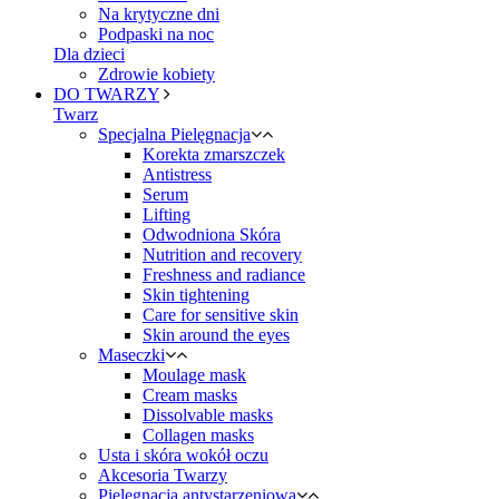
Na krytyczne dni
Podpaski na noc
Dla dzieci
Zdrowie kobiety
DO TWARZY
Twarz
Specjalna Pielęgnacja
Korekta zmarszczek
Antistress
Serum
Lifting
Odwodniona Skóra
Nutrition and recovery
Freshness and radiance
Skin tightening
Care for sensitive skin
Skin around the eyes
Maseczki
Moulage mask
Cream masks
Dissolvable masks
Collagen masks
Usta i skóra wokół oczu
Akcesoria Twarzy
Pielęgnacja antystarzeniowa