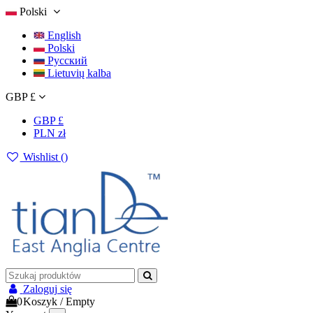
Polski
English
Polski
Русский
Lietuvių kalba
GBP £
GBP £
PLN zł
Wishlist (
)
Zaloguj się
0
Koszyk
/
Empty