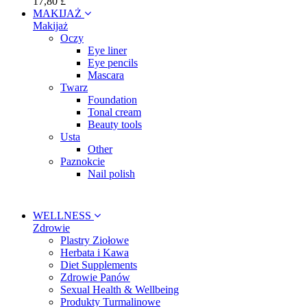
17,80 £
MAKIJAŻ
Makijaż
Oczy
Eye liner
Eye pencils
Mascara
Twarz
Foundation
Tonal cream
Beauty tools
Usta
Other
Paznokcie
Nail polish
WELLNESS
Zdrowie
Plastry Ziołowe
Herbata i Kawa
Diet Supplements
Zdrowie Panów
Sexual Health & Wellbeing
Produkty Turmalinowe