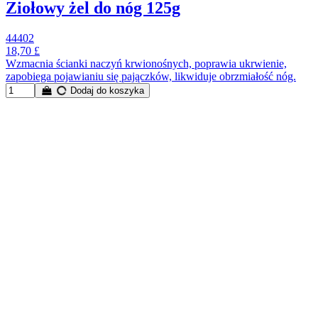
Ziołowy żel do nóg 125g
44402
18,70 £
Wzmacnia ścianki naczyń krwionośnych, poprawia ukrwienie,
zapobiega pojawianiu się pajączków, likwiduje obrzmiałość nóg.
Dodaj do koszyka