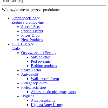
Your cart
×
W koszyku nie ma jeszcze produktów
Oferta specjalna
Zestawy promocyjne
Special Sets
Special Offers
Prices-Drop
New Products
DO CIAŁA
Ciało
Oczyszczenie i Peelingi
Sole do ciała
Pod prysznic
Bathing products
Snake Factor
Antycelulit
Walka z cellulitem
Pielęgnacja dłoni
Pielęgnacja stóp
Akcesoria do pielęgnacji stóp
Hygiena
Antyperspiranty
Higiena Jamy Ustnej