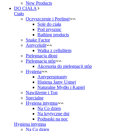
New Products
DO CIAŁA
Ciało
Oczyszczenie i Peelingi
Sole do ciała
Pod prysznic
Bathing products
Snake Factor
Antycelulit
Walka z cellulitem
Pielęgnacja dłoni
Pielęgnacja stóp
Akcesoria do pielęgnacji stóp
Hygiena
Antyperspiranty
Higiena Jamy Ustnej
Naturalne Mydło i Kapiel
Nawilżenie i Ton
Specialne
Hygiena intymna
Na Co dzien
Na krytyczne dni
Podpaski na noc
Hygiena intymna
Na Co dzien