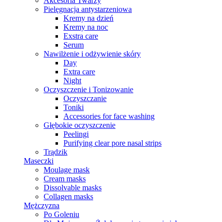
Akcesoria Twarzy
Pielęgnacja antystarzeniowa
Kremy na dzień
Kremy na noc
Exstra care
Serum
Nawilżenie i odżywienie skóry
Day
Extra care
Night
Oczyszczenie i Tonizowanie
Oczyszczanie
Toniki
Accessories for face washing
Głębokie oczyszczenie
Peelingi
Purifying clear pore nasal strips
Trądzik
Maseczki
Moulage mask
Cream masks
Dissolvable masks
Collagen masks
Mężczyzna
Po Goleniu