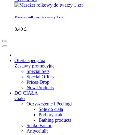
Masażer rolkowy do twarzy 1 szt
8,40 £
Oferta specjalna
Zestawy promocyjne
Special Sets
Special Offers
Prices-Drop
New Products
DO CIAŁA
Ciało
Oczyszczenie i Peelingi
Sole do ciała
Pod prysznic
Bathing products
Snake Factor
Antycelulit