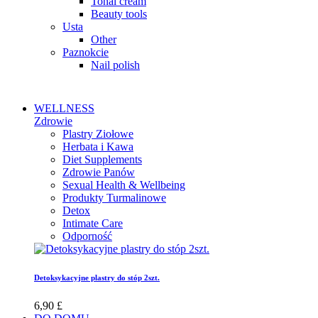
Tonal cream
Beauty tools
Usta
Other
Paznokcie
Nail polish
WELLNESS
Zdrowie
Plastry Ziołowe
Herbata i Kawa
Diet Supplements
Zdrowie Panów
Sexual Health & Wellbeing
Produkty Turmalinowe
Detox
Intimate Care
Odporność
Detoksykacyjne plastry do stóp 2szt.
6,90 £