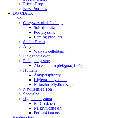
Prices-Drop
New Products
DO CIAŁA
Ciało
Oczyszczenie i Peelingi
Sole do ciała
Pod prysznic
Bathing products
Snake Factor
Antycelulit
Walka z cellulitem
Pielęgnacja dłoni
Pielęgnacja stóp
Akcesoria do pielęgnacji stóp
Hygiena
Antyperspiranty
Higiena Jamy Ustnej
Naturalne Mydło i Kapiel
Nawilżenie i Ton
Specialne
Hygiena intymna
Na Co dzien
Na krytyczne dni
Podpaski na noc
Hygiena intymna