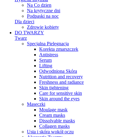
Na Co dzien
Na krytyczne dni
Podpaski na noc
Dla dzieci
Zdrowie kobiety
DO TWARZY
Twarz
Specjalna Pielęgnacja
Korekta zmarszczek
Antistress
Serum
Lifting
Odwodniona Skóra
Nutrition and recovery
Freshness and radiance
Skin tightening
Care for sensitive skin
Skin around the eyes
Maseczki
Moulage mask
Cream masks
Dissolvable masks
Collagen masks
Usta i skóra wokół oczu