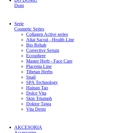
DO DOMU
Dom
Serie
Cosmetic Series
Collagen Active series
Altai Sacral - Health Line
Bio Rehab
Corrective Serum
Ecosphere
Master Herb - Face Care
Placenta Line
Tibetan Herbs
Snail
SPA Technology
Hainan Tao
Dolce Vita
Skin Triumph
Doktor Tajga
Vita Derm
AKCESORIA
Accessories