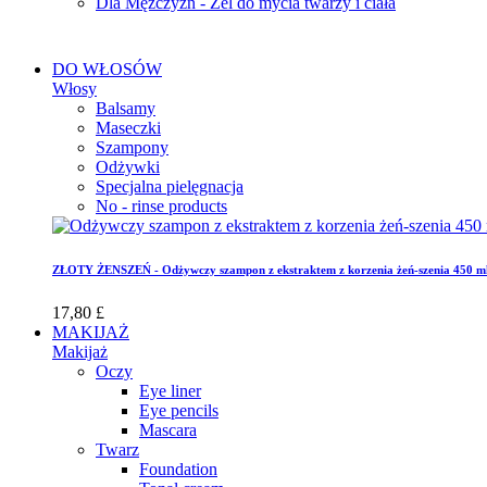
Dla Mężczyzn - Żel do mycia twarzy i ciała
DO WŁOSÓW
Włosy
Balsamy
Maseczki
Szampony
Odżywki
Specjalna pielęgnacja
No - rinse products
ZŁOTY ŻENSZEŃ - Odżywczy szampon z ekstraktem z korzenia żeń-szenia 450 m
17,80 £
MAKIJAŻ
Makijaż
Oczy
Eye liner
Eye pencils
Mascara
Twarz
Foundation