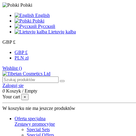
Polski
English
Polski
Русский
Lietuvių kalba
GBP £
GBP £
PLN zł
Wishlist (
)
Zaloguj się
0
Koszyk
/
Empty
Your cart
×
W koszyku nie ma jeszcze produktów
Oferta specjalna
Zestawy promocyjne
Special Sets
Special Offers