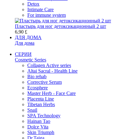
Detox
Intimate Care
For immune system
Пластырь для ног детоксикационный 2 шт
6,90 £
ДЛЯ ДОМА
Для дома
СЕРИИ
Cosmetic Series
Collagen Active series
Altai Sacral - Health Line
Bio rehab
Corrective Serum
Ecosphere
Master Herb - Face Care
Placenta Line
Tibetan Herbs
Snail
SPA Technology
Hainan Tao
Dolce Vita
Skin Triumph
Dr.Taiga