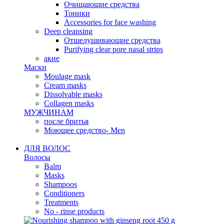
Очищающие средства
Тоники
Accessories for face washing
Deep cleansing
Отшелушивающие средства
Purifying clear pore nasal strips
акне
Маски
Moulage mask
Cream masks
Dissolvable masks
Collagen masks
МУЖЧИНАМ
после бритья
Моющее средство- Men
ДЛЯ ВОЛОС
Волосы
Balm
Masks
Shampoos
Conditioners
Treatments
No - rinse products