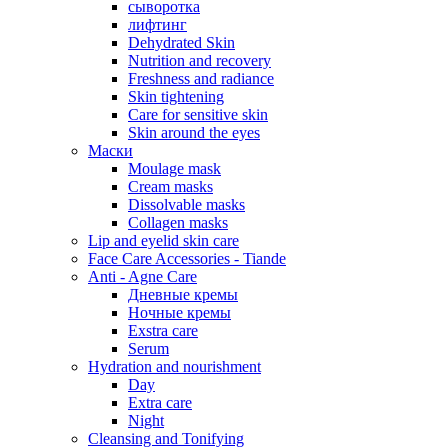
сыворотка
лифтинг
Dehydrated Skin
Nutrition and recovery
Freshness and radiance
Skin tightening
Care for sensitive skin
Skin around the eyes
Маски
Moulage mask
Cream masks
Dissolvable masks
Collagen masks
Lip and eyelid skin care
Face Care Accessories - Tiande
Anti - Agne Care
Дневные кремы
Ночные кремы
Exstra care
Serum
Hydration and nourishment
Day
Extra care
Night
Cleansing and Tonifying