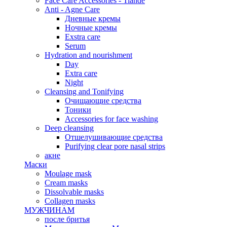
Face Care Accessories - Tiande
Anti - Agne Care
Дневные кремы
Ночные кремы
Exstra care
Serum
Hydration and nourishment
Day
Extra care
Night
Cleansing and Tonifying
Очищающие средства
Тоники
Accessories for face washing
Deep cleansing
Отшелушивающие средства
Purifying clear pore nasal strips
акне
Маски
Moulage mask
Cream masks
Dissolvable masks
Collagen masks
МУЖЧИНАМ
после бритья