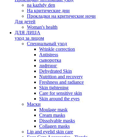
na kazhdy den
На критические дни
Прокладки на критические ночи
Для детей
Woman's health
ДЛЯ ЛИЦА
уход за лицом
Специальный уход
Wrinkle correction
Antistress
сыворотка
лифтинг
Dehydrated Skin
Nutrition and recovery
Freshness and radiance
Skin tightening
Care for sensitive skin
Skin around the eyes
Маски
Moulage mask
Cream masks
Dissolvable masks
Collagen masks
Lip and eyelid skin care