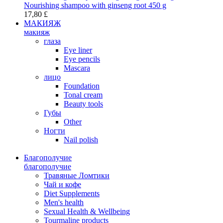
Nourishing shampoo with ginseng root 450 g
17,80 £
МАКИЯЖ
макияж
глаза
Eye liner
Eye pencils
Mascara
лицо
Foundation
Tonal cream
Beauty tools
Губы
Other
Ногти
Nail polish
Благополучие
благополучие
Травяные Ломтики
Чай и кофе
Diet Supplements
Men's health
Sexual Health & Wellbeing
Tourmaline products