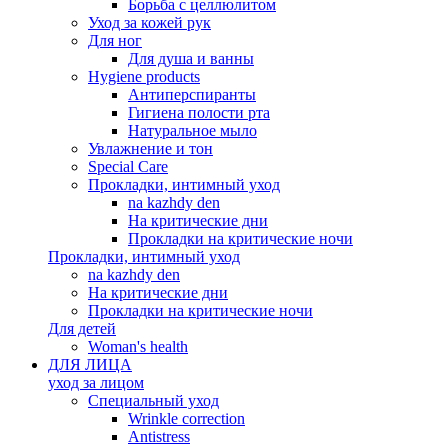
Борьба с целлюлитом
Уход за кожей рук
Для ног
Для душа и ванны
Hygiene products
Антиперспиранты
Гигиена полости рта
Натуральное мыло
Увлажнение и тон
Special Care
Прокладки, интимный уход
na kazhdy den
На критические дни
Прокладки на критические ночи
Прокладки, интимный уход
na kazhdy den
На критические дни
Прокладки на критические ночи
Для детей
Woman's health
ДЛЯ ЛИЦА
уход за лицом
Специальный уход
Wrinkle correction
Antistress