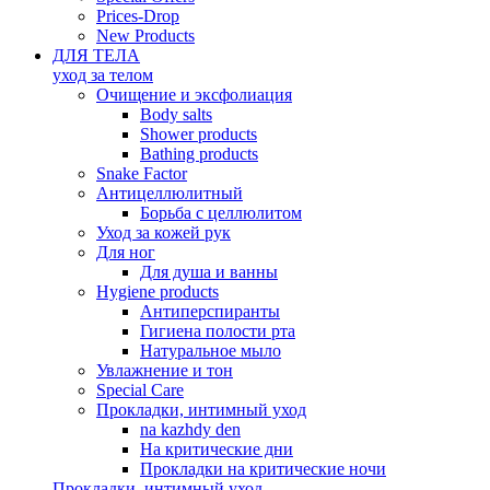
Prices-Drop
New Products
ДЛЯ ТЕЛА
уход за телом
Oчищение и эксфолиация
Body salts
Shower products
Bathing products
Snake Factor
Антицеллюлитный
Борьба с целлюлитом
Уход за кожей рук
Для ног
Для душа и ванны
Hygiene products
Антиперспиранты
Гигиена полости рта
Натуральное мыло
Увлажнение и тон
Special Care
Прокладки, интимный уход
na kazhdy den
На критические дни
Прокладки на критические ночи
Прокладки, интимный уход