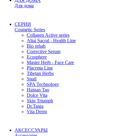
ДЛЯ ДОМА
Для дома
СЕРИИ
Cosmetic Series
Collagen Active series
Altai Sacral - Health Line
Bio rehab
Corrective Serum
Ecosphere
Master Herb - Face Care
Placenta Line
Tibetan Herbs
Snail
SPA Technology
Hainan Tao
Dolce Vita
Skin Triumph
Dr.Taiga
Vita Derm
АКСЕССУАРЫ
Accessories