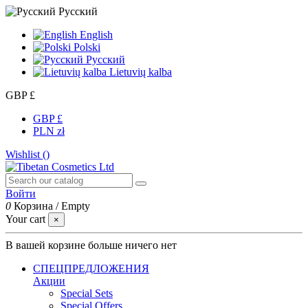
Русский
English
Polski
Русский
Lietuvių kalba
GBP £
GBP £
PLN zł
Wishlist (
)
Войти
0
Корзина
/
Empty
Your cart
×
В вашей корзине больше ничего нет
СПЕЦПРЕДЛОЖЕНИЯ
Акции
Special Sets
Special Offers