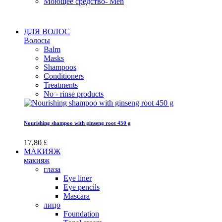
Моющее средство- Men
ДЛЯ ВОЛОС
Волосы
Balm
Masks
Shampoos
Conditioners
Treatments
No - rinse products
Nourishing shampoo with ginseng root 450 g
17,80 £
МАКИЯЖ
макияж
глаза
Eye liner
Eye pencils
Mascara
лицо
Foundation