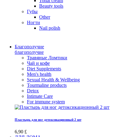
Tonal cream
Beauty tools
Губы
Other
Ногти
Nail polish
Благополучие
благополучие
Травяные Ломтики
Чай и кофе
Diet Supplements
Men's health
Sexual Health & Wellbeing
Tourmaline products
Detox
Intimate Care
For immune system
Пластырь для ног детоксикационный 2 шт
6,90 £