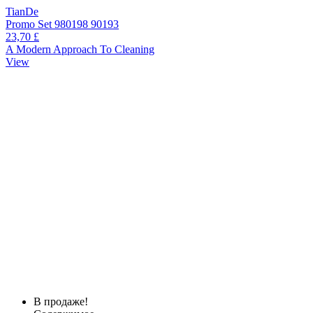
TianDe
Promo Set 980198 90193
23,70 £
A Modern Approach To Cleaning
View
В продаже!