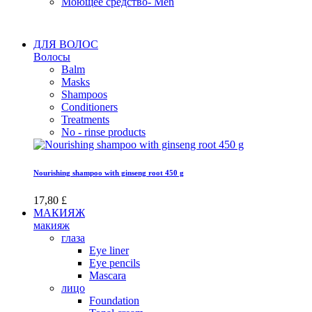
Моющее средство- Men
ДЛЯ ВОЛОС
Волосы
Balm
Masks
Shampoos
Conditioners
Treatments
No - rinse products
Nourishing shampoo with ginseng root 450 g
17,80 £
МАКИЯЖ
макияж
глаза
Eye liner
Eye pencils
Mascara
лицо
Foundation