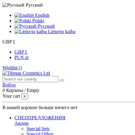
Русский
English
Polski
Русский
Lietuvių kalba
GBP £
GBP £
PLN zł
Wishlist (
)
Войти
0
Корзина
/
Empty
Your cart
×
В вашей корзине больше ничего нет
СПЕЦПРЕДЛОЖЕНИЯ
Акции
Special Sets
Special Offers