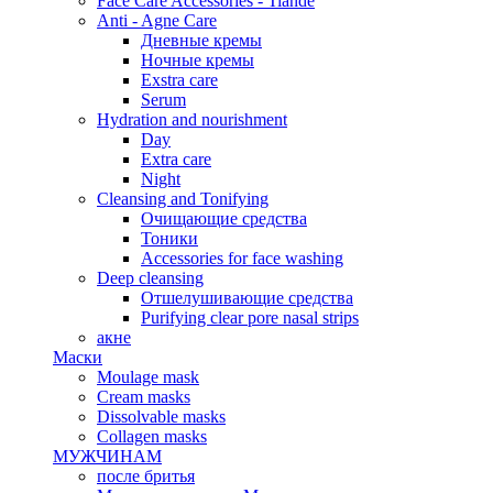
Face Care Accessories - Tiande
Anti - Agne Care
Дневные кремы
Ночные кремы
Exstra care
Serum
Hydration and nourishment
Day
Extra care
Night
Cleansing and Tonifying
Очищающие средства
Тоники
Accessories for face washing
Deep cleansing
Отшелушивающие средства
Purifying clear pore nasal strips
акне
Маски
Moulage mask
Cream masks
Dissolvable masks
Collagen masks
МУЖЧИНАМ
после бритья