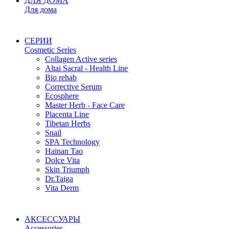
ДЛЯ ДОМА
Для дома
СЕРИИ
Cosmetic Series
Collagen Active series
Altai Sacral - Health Line
Bio rehab
Corrective Serum
Ecosphere
Master Herb - Face Care
Placenta Line
Tibetan Herbs
Snail
SPA Technology
Hainan Tao
Dolce Vita
Skin Triumph
Dr.Taiga
Vita Derm
АКСЕССУАРЫ
Accessories