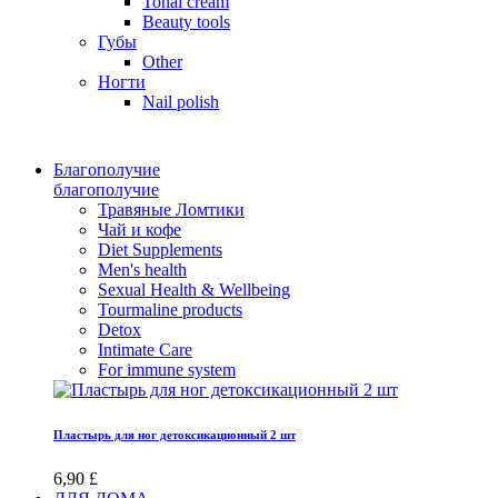
Tonal cream
Beauty tools
Губы
Other
Ногти
Nail polish
Благополучие
благополучие
Травяные Ломтики
Чай и кофе
Diet Supplements
Men's health
Sexual Health & Wellbeing
Tourmaline products
Detox
Intimate Care
For immune system
Пластырь для ног детоксикационный 2 шт
6,90 £