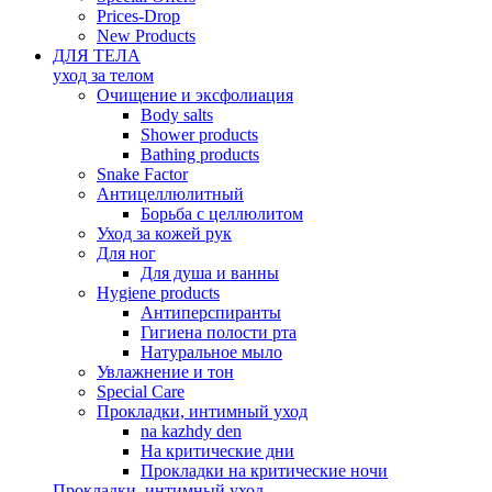
Prices-Drop
New Products
ДЛЯ ТЕЛА
уход за телом
Oчищение и эксфолиация
Body salts
Shower products
Bathing products
Snake Factor
Антицеллюлитный
Борьба с целлюлитом
Уход за кожей рук
Для ног
Для душа и ванны
Hygiene products
Антиперспиранты
Гигиена полости рта
Натуральное мыло
Увлажнение и тон
Special Care
Прокладки, интимный уход
na kazhdy den
На критические дни
Прокладки на критические ночи
Прокладки, интимный уход