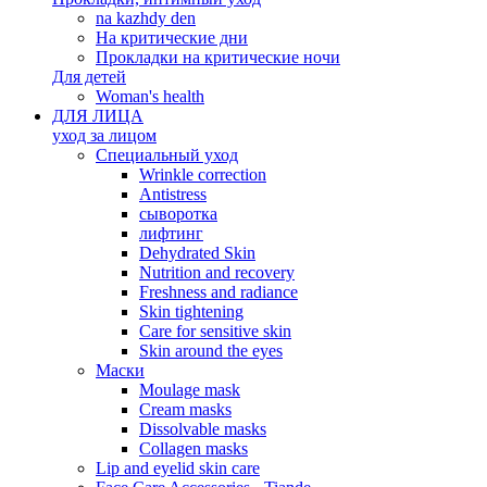
na kazhdy den
На критические дни
Прокладки на критические ночи
Для детей
Woman's health
ДЛЯ ЛИЦА
уход за лицом
Специальный уход
Wrinkle correction
Antistress
сыворотка
лифтинг
Dehydrated Skin
Nutrition and recovery
Freshness and radiance
Skin tightening
Care for sensitive skin
Skin around the eyes
Маски
Moulage mask
Cream masks
Dissolvable masks
Collagen masks
Lip and eyelid skin care