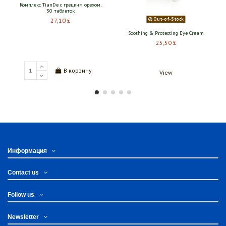
цким орехом,
к
Out-of-Stock
Out-of-Stock
Soothing & Protecting Eye Cream
Увлажняющая крем-мас
"Ледниковая вода" 35 г
25,50 £
4,50 £
корзину
View
View
Информация
Contact us
Follow us
Newsletter