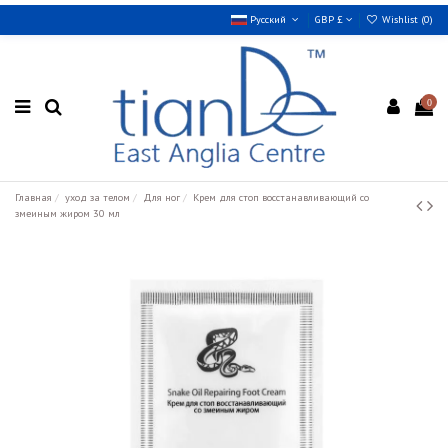
Русский
GBP £
Wishlist (
0
)
0
Главная
уход за телом
Для ног
Крем для стоп восстанавливающий со
змеиным жиром 30 мл