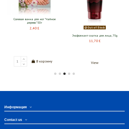
Солевая ванна для ног "Чайное
дерево" 50г
Out-of-Stock
2,40 £
Эксфолиант-скатка для лица, 75g
11,70 £
В корзину
View
Информация
Contact us