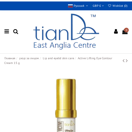
Русский
GBP £
Wishlist (
0
)
0
Главная
уход за лицом
Lip and eyelid skin care
Active Lifting Eye Contour
Cream 15 g