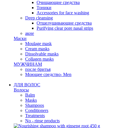
Очищающие средства
Тоники
Accessories for face washing
Deep cleansing
Отшелушивающие средства
Purifying clear pore nasal strips
акне
Маски
Moulage mask
Cream masks
Dissolvable masks
Collagen masks
МУЖЧИНАМ
после бритья
Моющее средство- Men
ДЛЯ ВОЛОС
Волосы
Balm
Masks
Shampoos
Conditioners
Treatments
No - rinse products