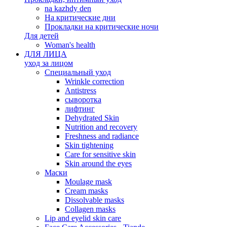
na kazhdy den
На критические дни
Прокладки на критические ночи
Для детей
Woman's health
ДЛЯ ЛИЦА
уход за лицом
Специальный уход
Wrinkle correction
Antistress
сыворотка
лифтинг
Dehydrated Skin
Nutrition and recovery
Freshness and radiance
Skin tightening
Care for sensitive skin
Skin around the eyes
Маски
Moulage mask
Cream masks
Dissolvable masks
Collagen masks
Lip and eyelid skin care