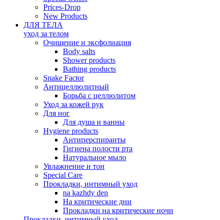
Prices-Drop
New Products
ДЛЯ ТЕЛА
уход за телом
Oчищение и эксфолиация
Body salts
Shower products
Bathing products
Snake Factor
Антицеллюлитный
Борьба с целлюлитом
Уход за кожей рук
Для ног
Для душа и ванны
Hygiene products
Антиперспиранты
Гигиена полости рта
Натуральное мыло
Увлажнение и тон
Special Care
Прокладки, интимный уход
na kazhdy den
На критические дни
Прокладки на критические ночи
Прокладки, интимный уход