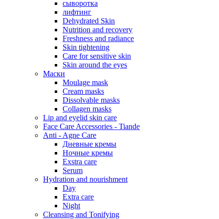
сыворотка
лифтинг
Dehydrated Skin
Nutrition and recovery
Freshness and radiance
Skin tightening
Care for sensitive skin
Skin around the eyes
Маски
Moulage mask
Cream masks
Dissolvable masks
Collagen masks
Lip and eyelid skin care
Face Care Accessories - Tiande
Anti - Agne Care
Дневные кремы
Ночные кремы
Exstra care
Serum
Hydration and nourishment
Day
Extra care
Night
Cleansing and Tonifying