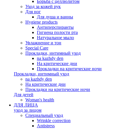
Борьба с целлюлитом
Уход за кожей рук
Для ног
Для душа и ванны
Hygiene products
Антиперспиранты
Гигиена полости рта
Натуральное мыло
Увлажнение и тон
Special Care
Прокладки, интимный уход
na kazhdy den
На критические дни
Прокладки на критические ночи
Прокладки, интимный уход
na kazhdy den
На критические дни
Прокладки на критические ночи
Для детей
Woman's health
ДЛЯ ЛИЦА
уход за лицом
Специальный уход
Wrinkle correction
Antistress