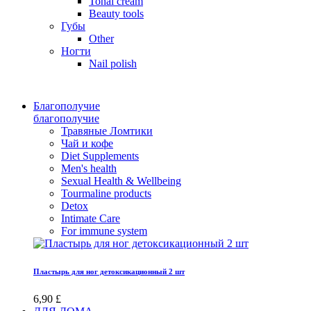
Tonal cream
Beauty tools
Губы
Other
Ногти
Nail polish
Благополучие
благополучие
Травяные Ломтики
Чай и кофе
Diet Supplements
Men's health
Sexual Health & Wellbeing
Tourmaline products
Detox
Intimate Care
For immune system
Пластырь для ног детоксикационный 2 шт
6,90 £