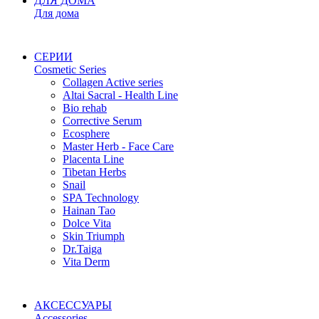
ДЛЯ ДОМА
Для дома
СЕРИИ
Cosmetic Series
Collagen Active series
Altai Sacral - Health Line
Bio rehab
Corrective Serum
Ecosphere
Master Herb - Face Care
Placenta Line
Tibetan Herbs
Snail
SPA Technology
Hainan Tao
Dolce Vita
Skin Triumph
Dr.Taiga
Vita Derm
АКСЕССУАРЫ
Accessories