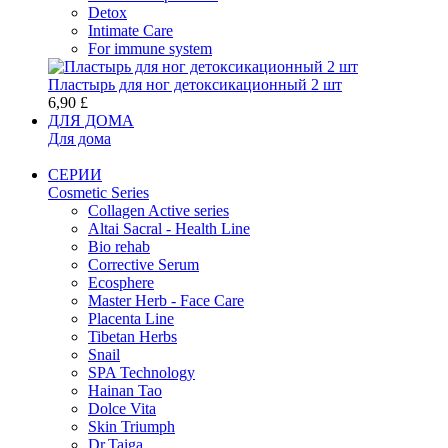
Detox
Intimate Care
For immune system
Пластырь для ног детоксикационный 2 шт
6,90 £
ДЛЯ ДОМА
Для дома
СЕРИИ
Cosmetic Series
Collagen Active series
Altai Sacral - Health Line
Bio rehab
Corrective Serum
Ecosphere
Master Herb - Face Care
Placenta Line
Tibetan Herbs
Snail
SPA Technology
Hainan Tao
Dolce Vita
Skin Triumph
Dr.Taiga