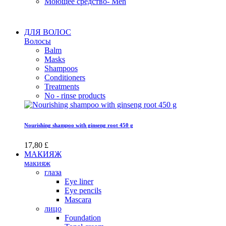
Моющее средство- Men
ДЛЯ ВОЛОС
Волосы
Balm
Masks
Shampoos
Conditioners
Treatments
No - rinse products
Nourishing shampoo with ginseng root 450 g
17,80 £
МАКИЯЖ
макияж
глаза
Eye liner
Eye pencils
Mascara
лицо
Foundation