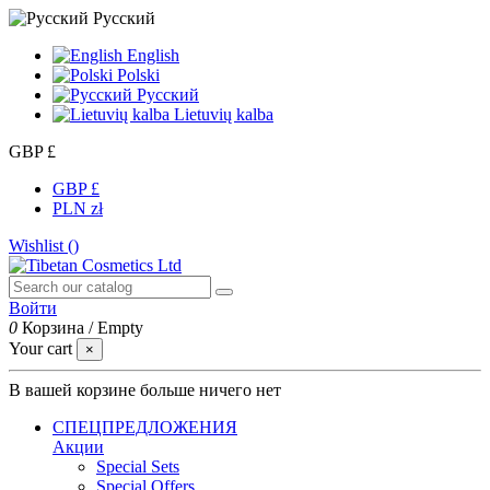
Русский
English
Polski
Русский
Lietuvių kalba
GBP £
GBP £
PLN zł
Wishlist (
)
Войти
0
Корзина
/
Empty
Your cart
×
В вашей корзине больше ничего нет
СПЕЦПРЕДЛОЖЕНИЯ
Акции
Special Sets
Special Offers