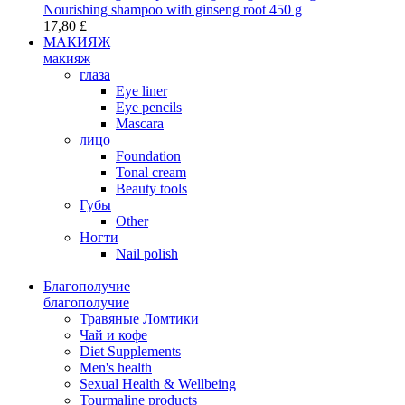
Nourishing shampoo with ginseng root 450 g
17,80 £
МАКИЯЖ
макияж
глаза
Eye liner
Eye pencils
Mascara
лицо
Foundation
Tonal cream
Beauty tools
Губы
Other
Ногти
Nail polish
Благополучие
благополучие
Травяные Ломтики
Чай и кофе
Diet Supplements
Men's health
Sexual Health & Wellbeing
Tourmaline products