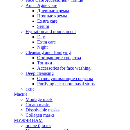
Face Care Accessories - Tiande
Anti - Agne Care
Дневные кремы
Ночные кремы
Exstra care
Serum
Hydration and nourishment
Day
Extra care
Night
Cleansing and Tonifying
Очищающие средства
Тоники
Accessories for face washing
Deep cleansing
Отшелушивающие средства
Purifying clear pore nasal strips
акне
Маски
Moulage mask
Cream masks
Dissolvable masks
Collagen masks
МУЖЧИНАМ
после бритья