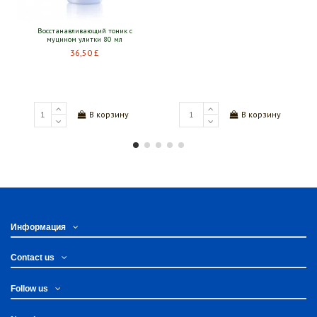
авливающий тоник с
ном улитки 80 мл
36,50 £
Бьюти-маска для
гра
3,0
В корзину
В корзину
Информация
Contact us
Follow us