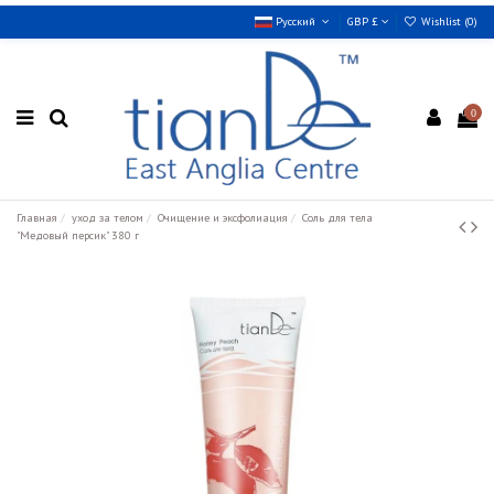
Русский
GBP £
Wishlist (
0
)
0
Главная
уход за телом
Oчищение и эксфолиация
Соль для тела
"Медовый персик" 380 г