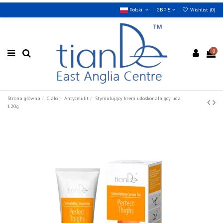
Polski
GBP £
Wishlist (
0
)
0
Strona główna
Ciało
Antycelulit
Stymulujący krem udoskonalający uda
120g