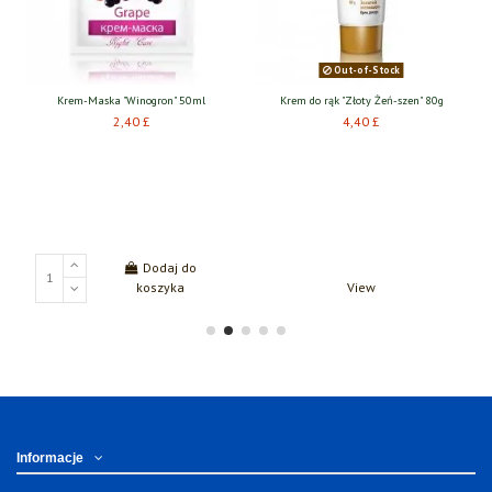
Out-of-Stock
Krem-Maska "Winogron" 50ml
Krem do rąk "Złoty Żeń-szen" 80g
2,40 £
4,40 £
Dodaj do
koszyka
View
Informacje