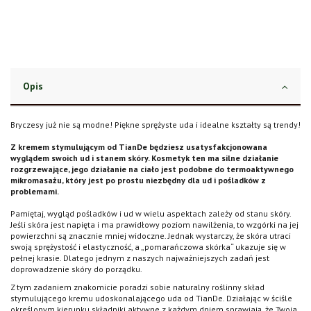
Opis
Bryczesy już nie są modne! Piękne sprężyste uda i idealne kształty są trendy!
Z kremem stymulującym od TianDe będziesz usatysfakcjonowana
wyglądem swoich ud i stanem skóry. Kosmetyk ten ma silne działanie
rozgrzewające, jego działanie na ciało jest podobne do termoaktywnego
mikromasażu, który jest po prostu niezbędny dla ud i pośladków z
problemami.
Pamiętaj, wygląd pośladków i ud w wielu aspektach zależy od stanu skóry.
Jeśli skóra jest napięta i ma prawidłowy poziom nawilżenia, to wzgórki na jej
powierzchni są znacznie mniej widoczne. Jednak wystarczy, że skóra utraci
swoją sprężystość i elastyczność, a „pomarańczowa skórka“ ukazuje się w
pełnej krasie. Dlatego jednym z naszych najważniejszych zadań jest
doprowadzenie skóry do porządku.
Z tym zadaniem znakomicie poradzi sobie naturalny roślinny skład
stymulującego kremu udoskonalającego uda od TianDe. Działając w ściśle
określonym kierunku składniki aktywne z każdym dniem sprawiają, że Twoja