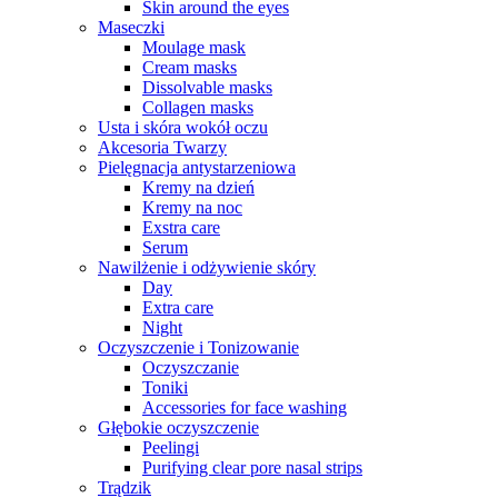
Skin around the eyes
Maseczki
Moulage mask
Cream masks
Dissolvable masks
Collagen masks
Usta i skóra wokół oczu
Akcesoria Twarzy
Pielęgnacja antystarzeniowa
Kremy na dzień
Kremy na noc
Exstra care
Serum
Nawilżenie i odżywienie skóry
Day
Extra care
Night
Oczyszczenie i Tonizowanie
Oczyszczanie
Toniki
Accessories for face washing
Głębokie oczyszczenie
Peelingi
Purifying clear pore nasal strips
Trądzik