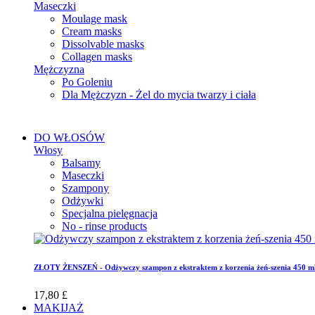
Maseczki
Moulage mask
Cream masks
Dissolvable masks
Collagen masks
Mężczyzna
Po Goleniu
Dla Mężczyzn - Żel do mycia twarzy i ciała
DO WŁOSÓW
Włosy
Balsamy
Maseczki
Szampony
Odżywki
Specjalna pielęgnacja
No - rinse products
ZŁOTY ŻENSZEŃ - Odżywczy szampon z ekstraktem z korzenia żeń-szenia 450 m
17,80 £
MAKIJAŻ