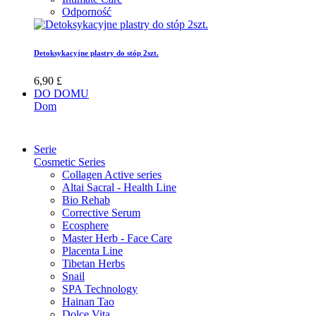
Odporność
Detoksykacyjne plastry do stóp 2szt.
6,90 £
DO DOMU
Dom
Serie
Cosmetic Series
Collagen Active series
Altai Sacral - Health Line
Bio Rehab
Corrective Serum
Ecosphere
Master Herb - Face Care
Placenta Line
Tibetan Herbs
Snail
SPA Technology
Hainan Tao
Dolce Vita