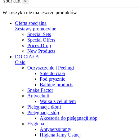
Your cart
×
W koszyku nie ma jeszcze produktów
Oferta specjalna
Zestawy promocyjne
Special Sets
Special Offers
Prices-Drop
New Products
DO CIAŁA
Ciało
Oczyszczenie i Peelingi
Sole do ciała
Pod prysznic
Bathing products
Snake Factor
Antycelulit
Walka z cellulitem
Pielęgnacja dłoni
Pielęgnacja stóp
Akcesoria do pielęgnacji stóp
Hygiena
Antyperspiranty
Higiena Jamy Ustnej