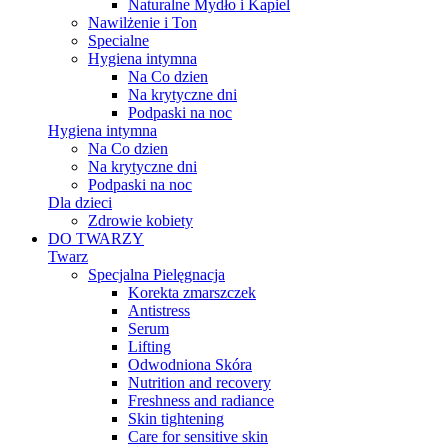
Naturalne Mydło i Kapiel
Nawilżenie i Ton
Specialne
Hygiena intymna
Na Co dzien
Na krytyczne dni
Podpaski na noc
Hygiena intymna
Na Co dzien
Na krytyczne dni
Podpaski na noc
Dla dzieci
Zdrowie kobiety
DO TWARZY
Twarz
Specjalna Pielęgnacja
Korekta zmarszczek
Antistress
Serum
Lifting
Odwodniona Skóra
Nutrition and recovery
Freshness and radiance
Skin tightening
Care for sensitive skin