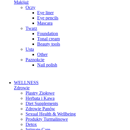
Makijaż
Oczy
Eye liner
Eye pencils
Mascara
Twarz
Foundation
Tonal cream
Beauty tools
Usta
Other
Paznokcie
Nail polish
WELLNESS
Zdrowie
Plastry Ziołowe
Herbata i Kawa
Diet Supplements
Zdrowie Panów
Sexual Health & Wellbeing
Produkty Turmalinowe
Detox
Intimate Care