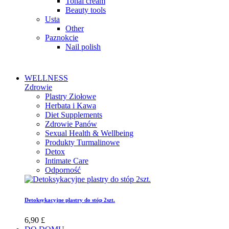
Tonal cream
Beauty tools
Usta
Other
Paznokcie
Nail polish
WELLNESS
Zdrowie
Plastry Ziołowe
Herbata i Kawa
Diet Supplements
Zdrowie Panów
Sexual Health & Wellbeing
Produkty Turmalinowe
Detox
Intimate Care
Odporność
Detoksykacyjne plastry do stóp 2szt.
6,90 £