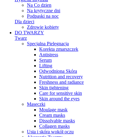
Na Co dzien
Na krytyczne dni
Podpaski na noc
Dla dzieci
Zdrowie kobiety
DO TWARZY
Twarz
Specjalna Pielęgnacja
Korekta zmarszczek
Antistress
Serum
Lifting
Odwodniona Skóra
Nutrition and recovery
Freshness and radiance
Skin tightening
Care for sensitive skin
Skin around the eyes
Maseczki
Moulage mask
Cream masks
Dissolvable masks
Collagen masks
Usta i skóra wokół oczu