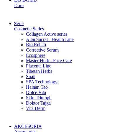
DO DOMU
Dom
Serie
Cosmetic Series
Collagen Active series
Altai Sacral - Health Line
Bio Rehab
Corrective Serum
Ecosphere
Master Herb - Face Care
Placenta Line
Tibetan Herbs
Snail
SPA Technology
Hainan Tao
Dolce Vita
Skin Triumph
Doktor Tajga
Vita Derm
AKCESORIA
Accessories