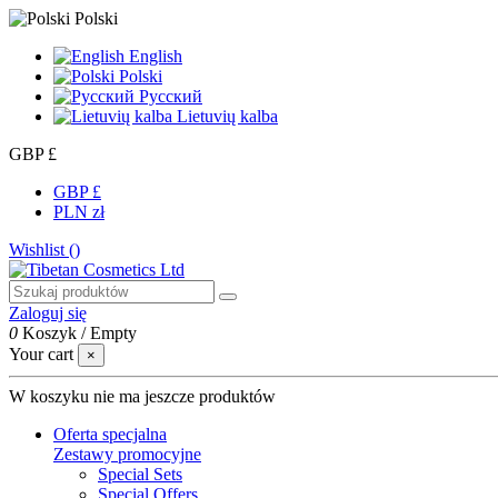
Polski
English
Polski
Русский
Lietuvių kalba
GBP £
GBP £
PLN zł
Wishlist (
)
Zaloguj się
0
Koszyk
/
Empty
Your cart
×
W koszyku nie ma jeszcze produktów
Oferta specjalna
Zestawy promocyjne
Special Sets
Special Offers