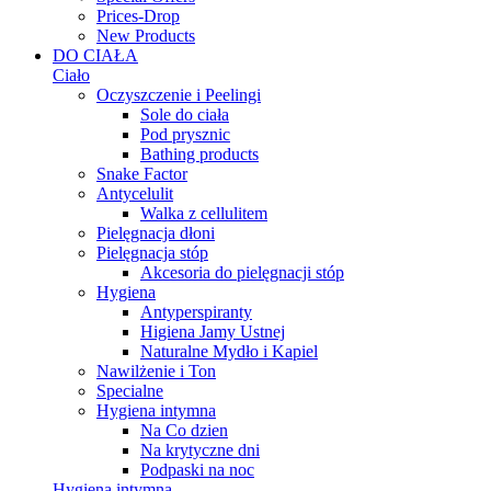
Prices-Drop
New Products
DO CIAŁA
Ciało
Oczyszczenie i Peelingi
Sole do ciała
Pod prysznic
Bathing products
Snake Factor
Antycelulit
Walka z cellulitem
Pielęgnacja dłoni
Pielęgnacja stóp
Akcesoria do pielęgnacji stóp
Hygiena
Antyperspiranty
Higiena Jamy Ustnej
Naturalne Mydło i Kapiel
Nawilżenie i Ton
Specialne
Hygiena intymna
Na Co dzien
Na krytyczne dni
Podpaski na noc
Hygiena intymna