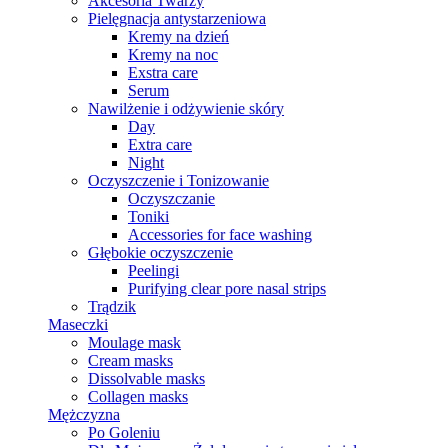
Akcesoria Twarzy
Pielęgnacja antystarzeniowa
Kremy na dzień
Kremy na noc
Exstra care
Serum
Nawilżenie i odżywienie skóry
Day
Extra care
Night
Oczyszczenie i Tonizowanie
Oczyszczanie
Toniki
Accessories for face washing
Głębokie oczyszczenie
Peelingi
Purifying clear pore nasal strips
Trądzik
Maseczki
Moulage mask
Cream masks
Dissolvable masks
Collagen masks
Mężczyzna
Po Goleniu