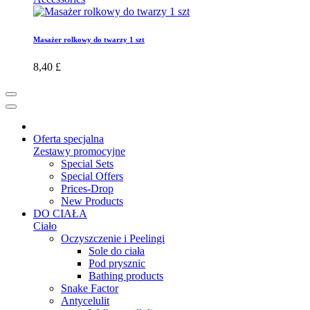
Masażer rolkowy do twarzy 1 szt
8,40 £
Oferta specjalna
Zestawy promocyjne
Special Sets
Special Offers
Prices-Drop
New Products
DO CIAŁA
Ciało
Oczyszczenie i Peelingi
Sole do ciała
Pod prysznic
Bathing products
Snake Factor
Antycelulit