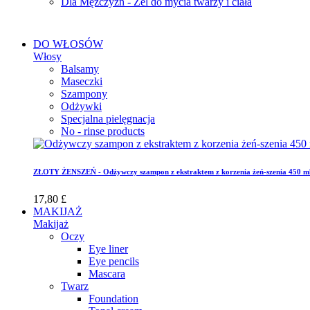
Dla Mężczyzn - Żel do mycia twarzy i ciała
DO WŁOSÓW
Włosy
Balsamy
Maseczki
Szampony
Odżywki
Specjalna pielęgnacja
No - rinse products
ZŁOTY ŻENSZEŃ - Odżywczy szampon z ekstraktem z korzenia żeń-szenia 450 m
17,80 £
MAKIJAŻ
Makijaż
Oczy
Eye liner
Eye pencils
Mascara
Twarz
Foundation