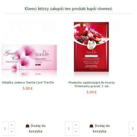
Klienci którzy zakupili ten produkt kupili również:
iększająca do twarzy
ny granat", 1 szt.
Out-of-
3,00 £
Ziołowy żel do nóg 125g
Kołnierz szyjny
naniesionym turm
18,70 £
29,40
Dodaj do
Dodaj do
koszyka
koszyka
Vie