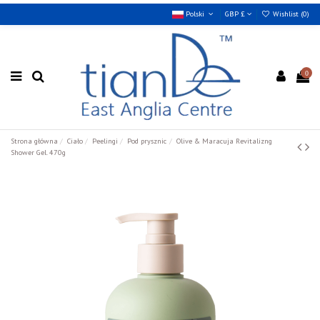
Polski
GBP £
Wishlist (
0
)
0
Strona główna
Ciało
Peelingi
Pod prysznic
Olive & Maracuja Revitalizng
Shower Gel. 470g