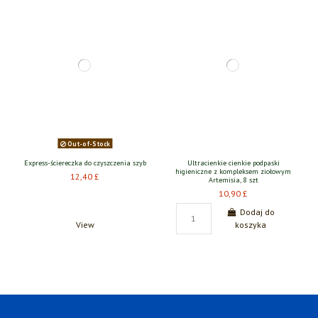
Out-of-Stock
Express-ściereczka do czyszczenia szyb
Ultracienkie cienkie podpaski
higieniczne z kompleksem ziołowym
12,40 £
Artemisia, 8 szt
10,90 £
Dodaj do
View
koszyka
Pakiet