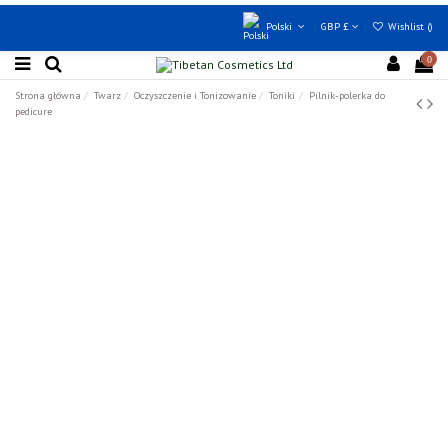
Polski
GBP £
Wishlist (
)
0
Strona główna
Twarz
Oczyszczenie i Tonizowanie
Toniki
Pilnik-polerka do
pedicure