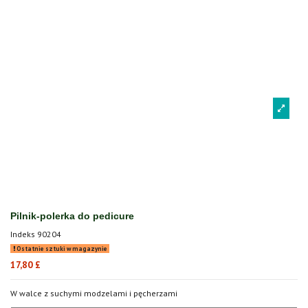
Pilnik-polerka do pedicure
Indeks
90204
Ostatnie sztuki w magazynie
17,80 £
W walce z suchymi modzelami i pęcherzami