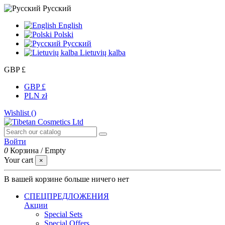
Русский
English
Polski
Русский
Lietuvių kalba
GBP £
GBP £
PLN zł
Wishlist (
)
Войти
0
Корзина
/
Empty
Your cart
×
В вашей корзине больше ничего нет
СПЕЦПРЕДЛОЖЕНИЯ
Акции
Special Sets
Special Offers