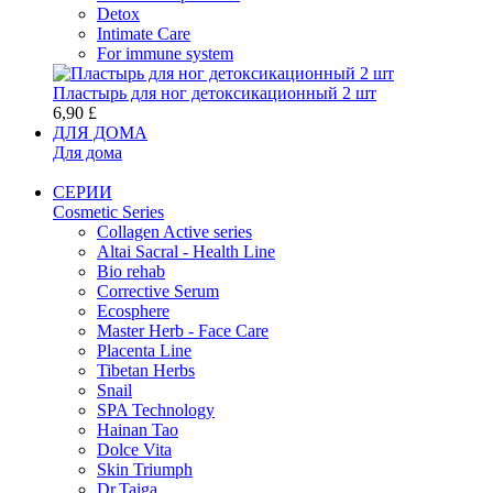
Detox
Intimate Care
For immune system
Пластырь для ног детоксикационный 2 шт
6,90 £
ДЛЯ ДОМА
Для дома
СЕРИИ
Cosmetic Series
Collagen Active series
Altai Sacral - Health Line
Bio rehab
Corrective Serum
Ecosphere
Master Herb - Face Care
Placenta Line
Tibetan Herbs
Snail
SPA Technology
Hainan Tao
Dolce Vita
Skin Triumph
Dr.Taiga