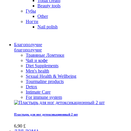
Tonal cream
Beauty tools
Губы
Other
Ногти
Nail polish
Благополучие
благополучие
Травяные Ломтики
Чай и кофе
Diet Supplements
Men's health
Sexual Health & Wellbeing
Tourmaline products
Detox
Intimate Care
For immune system
Пластырь для ног детоксикационный 2 шт
6,90 £