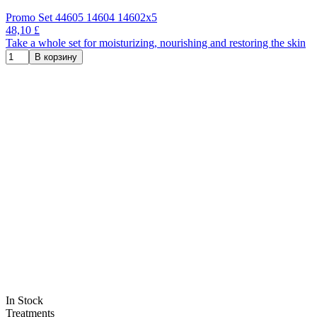
Promo Set 44605 14604 14602x5
48,10 £
Take a whole set for moisturizing, nourishing and restoring the skin
В корзину
In Stock
Treatments