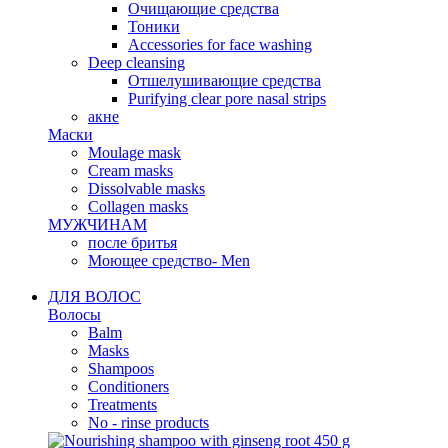
Очищающие средства
Тоники
Accessories for face washing
Deep cleansing
Отшелушивающие средства
Purifying clear pore nasal strips
акне
Маски
Moulage mask
Cream masks
Dissolvable masks
Collagen masks
МУЖЧИНАМ
после бритья
Моющее средство- Men
ДЛЯ ВОЛОС
Волосы
Balm
Masks
Shampoos
Conditioners
Treatments
No - rinse products