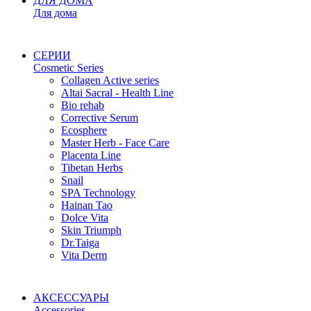
ДЛЯ ДОМА
Для дома
СЕРИИ
Cosmetic Series
Collagen Active series
Altai Sacral - Health Line
Bio rehab
Corrective Serum
Ecosphere
Master Herb - Face Care
Placenta Line
Tibetan Herbs
Snail
SPA Technology
Hainan Tao
Dolce Vita
Skin Triumph
Dr.Taiga
Vita Derm
АКСЕССУАРЫ
Accessories