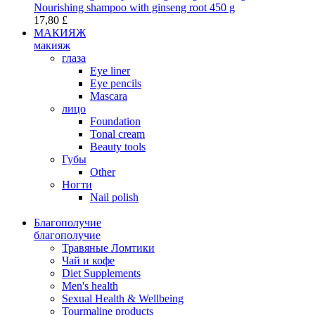
Nourishing shampoo with ginseng root 450 g
17,80 £
МАКИЯЖ
макияж
глаза
Eye liner
Eye pencils
Mascara
лицо
Foundation
Tonal cream
Beauty tools
Губы
Other
Ногти
Nail polish
Благополучие
благополучие
Травяные Ломтики
Чай и кофе
Diet Supplements
Men's health
Sexual Health & Wellbeing
Tourmaline products