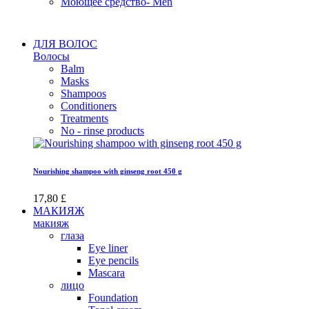
Моющее средство- Men
ДЛЯ ВОЛОС
Волосы
Balm
Masks
Shampoos
Conditioners
Treatments
No - rinse products
Nourishing shampoo with ginseng root 450 g
17,80 £
МАКИЯЖ
макияж
глаза
Eye liner
Eye pencils
Mascara
лицо
Foundation