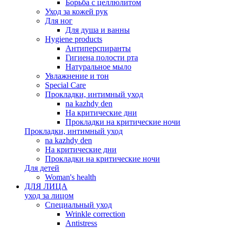
Борьба с целлюлитом
Уход за кожей рук
Для ног
Для душа и ванны
Hygiene products
Антиперспиранты
Гигиена полости рта
Натуральное мыло
Увлажнение и тон
Special Care
Прокладки, интимный уход
na kazhdy den
На критические дни
Прокладки на критические ночи
Прокладки, интимный уход
na kazhdy den
На критические дни
Прокладки на критические ночи
Для детей
Woman's health
ДЛЯ ЛИЦА
уход за лицом
Специальный уход
Wrinkle correction
Antistress