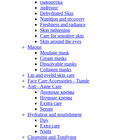
сыворотка
лифтинг
Dehydrated Skin
Nutrition and recovery
Freshness and radiance
Skin tightening
Care for sensitive skin
Skin around the eyes
Маски
Moulage mask
Cream masks
Dissolvable masks
Collagen masks
Lip and eyelid skin care
Face Care Accessories - Tiande
Anti - Agne Care
Дневные кремы
Ночные кремы
Exstra care
Serum
Hydration and nourishment
Day
Extra care
Night
Cleansing and Tonifying