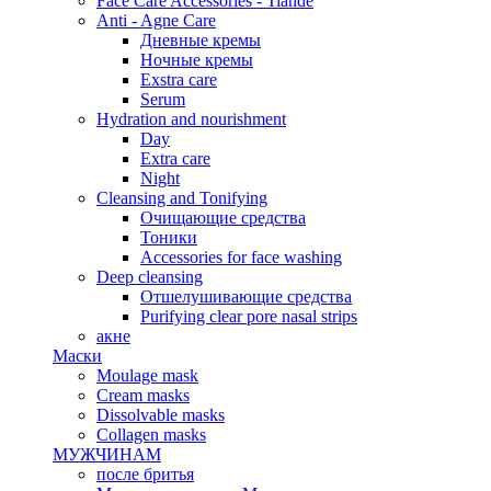
Face Care Accessories - Tiande
Anti - Agne Care
Дневные кремы
Ночные кремы
Exstra care
Serum
Hydration and nourishment
Day
Extra care
Night
Cleansing and Tonifying
Очищающие средства
Тоники
Accessories for face washing
Deep cleansing
Отшелушивающие средства
Purifying clear pore nasal strips
акне
Маски
Moulage mask
Cream masks
Dissolvable masks
Collagen masks
МУЖЧИНАМ
после бритья