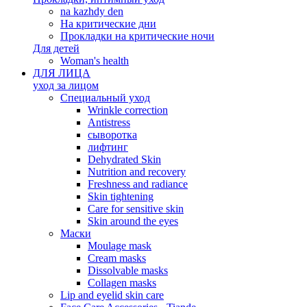
na kazhdy den
На критические дни
Прокладки на критические ночи
Для детей
Woman's health
ДЛЯ ЛИЦА
уход за лицом
Специальный уход
Wrinkle correction
Antistress
сыворотка
лифтинг
Dehydrated Skin
Nutrition and recovery
Freshness and radiance
Skin tightening
Care for sensitive skin
Skin around the eyes
Маски
Moulage mask
Cream masks
Dissolvable masks
Collagen masks
Lip and eyelid skin care