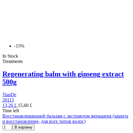
-15%
In Stock
Treatments
Regenerating balm with ginseng extract
500g
TianDe
20115
13,26 £
15,60 £
Time left
Восстанавливающий бальзам с экстрактом женьшеня (защита
и восстановление, для всех типов волос)
В корзину