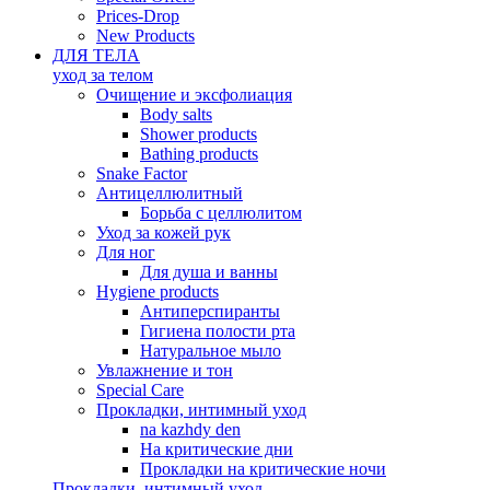
Prices-Drop
New Products
ДЛЯ ТЕЛА
уход за телом
Oчищение и эксфолиация
Body salts
Shower products
Bathing products
Snake Factor
Антицеллюлитный
Борьба с целлюлитом
Уход за кожей рук
Для ног
Для душа и ванны
Hygiene products
Антиперспиранты
Гигиена полости рта
Натуральное мыло
Увлажнение и тон
Special Care
Прокладки, интимный уход
na kazhdy den
На критические дни
Прокладки на критические ночи
Прокладки, интимный уход