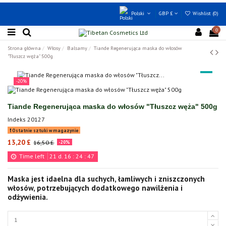
Polski
GBP £
Wishlist (
0
)
0
Strona główna
Włosy
Balsamy
Tiande Regenerująca maska do włosów
"Tłuszcz węża" 500g
-20%
Tiande Regenerująca maska do włosów "Tłuszcz węża" 500g
Indeks
20127
Ostatnie sztuki w magazynie
13,20 £
16,50 £
-20%
Time left
21
d.
16
:
24
:
47
Maska jest idaelna dla suchych, łamliwych i zniszczonych
włosów, potrzebujących dodatkowego nawilżenia i
odżywienia.