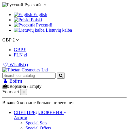
Русский
English
Polski
Русский
Lietuvių kalba
GBP £
GBP £
PLN zł
Wishlist (
)
Войти
0
Корзина
/
Empty
Your cart
×
В вашей корзине больше ничего нет
СПЕЦПРЕДЛОЖЕНИЯ
Акции
Special Sets
Special Offers