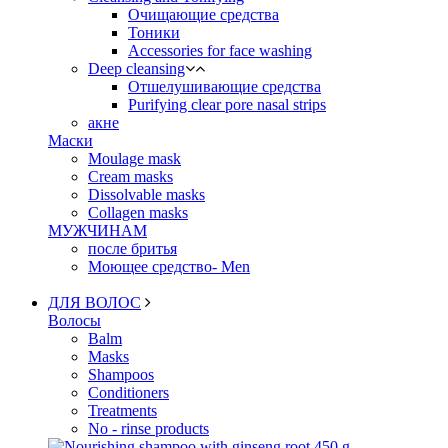
Очищающие средства
Тоники
Accessories for face washing
Deep cleansing
Отшелушивающие средства
Purifying clear pore nasal strips
акне
Маски
Moulage mask
Cream masks
Dissolvable masks
Collagen masks
МУЖЧИНАМ
после бритья
Моющее средство- Men
ДЛЯ ВОЛОС
Волосы
Balm
Masks
Shampoos
Conditioners
Treatments
No - rinse products