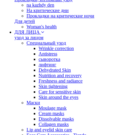
na kazhdy den
На критические дни
Прокладки на критические ночи
Для детей
Woman's health
ДЛЯ ЛИЦА
уход за лицом
Специальный уход
Wrinkle correction
Antistress
сыворотка
лифтинг
Dehydrated Skin
Nutrition and recovery
Freshness and radiance
Skin tightening
Care for sensitive skin
Skin around the eyes
Маски
Moulage mask
Cream masks
Dissolvable masks
Collagen masks
Lip and eyelid skin care