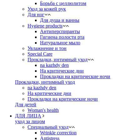
Борьба с целлюлитом
Уход за кожей рук
Для ног
Для душа и ванны
Hygiene products
Антиперспиранты
Гигиена полости рта
Натуральное мыло
Увлажнение и тон
Special Care
Прокладки, интимный уход
na kazhdy den
На критические дни
Прокладки на критические ночи
Прокладки, интимный уход
na kazhdy den
На критические дни
Прокладки на критические ночи
Для детей
Woman's health
ДЛЯ ЛИЦА
уход за лицом
Специальный уход
Wrinkle correction
Antistress