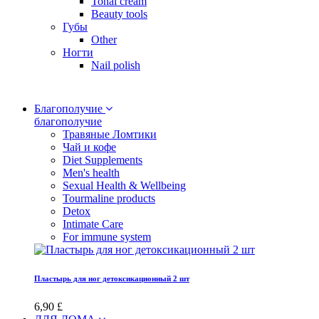
Tonal cream
Beauty tools
Губы
Other
Ногти
Nail polish
Благополучие
благополучие
Травяные Ломтики
Чай и кофе
Diet Supplements
Men's health
Sexual Health & Wellbeing
Tourmaline products
Detox
Intimate Care
For immune system
Пластырь для ног детоксикационный 2 шт
6,90 £