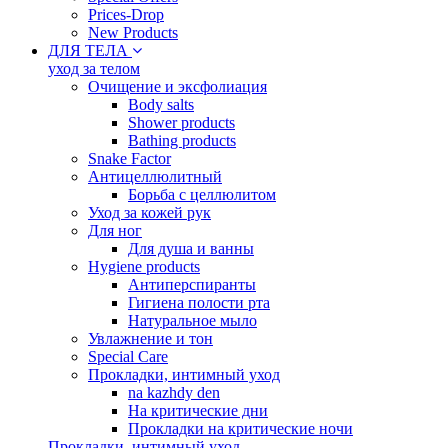
Prices-Drop
New Products
ДЛЯ ТЕЛА
уход за телом
Oчищение и эксфолиация
Body salts
Shower products
Bathing products
Snake Factor
Антицеллюлитный
Борьба с целлюлитом
Уход за кожей рук
Для ног
Для душа и ванны
Hygiene products
Антиперспиранты
Гигиена полости рта
Натуральное мыло
Увлажнение и тон
Special Care
Прокладки, интимный уход
na kazhdy den
На критические дни
Прокладки на критические ночи
Прокладки, интимный уход