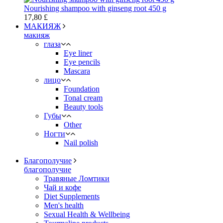
Nourishing shampoo with ginseng root 450 g
17,80 £
МАКИЯЖ
макияж
глаза
Eye liner
Eye pencils
Mascara
лицо
Foundation
Tonal cream
Beauty tools
Губы
Other
Ногти
Nail polish
Благополучие
благополучие
Травяные Ломтики
Чай и кофе
Diet Supplements
Men's health
Sexual Health & Wellbeing