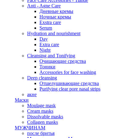
Face Care Accessories - Tiande
Anti - Agne Care
Дневные кремы
Ночные кремы
Exstra care
Serum
Hydration and nourishment
Day
Extra care
Night
Cleansing and Tonifying
Очищающие средства
Тоники
Accessories for face washing
Deep cleansing
Отшелушивающие средства
Purifying clear pore nasal strips
акне
Маски
Moulage mask
Cream masks
Dissolvable masks
Collagen masks
МУЖЧИНАМ
после бритья