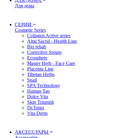
ДЛЯ ДОМА
Для дома
СЕРИИ
Cosmetic Series
Collagen Active series
Altai Sacral - Health Line
Bio rehab
Corrective Serum
Ecosphere
Master Herb - Face Care
Placenta Line
Tibetan Herbs
Snail
SPA Technology
Hainan Tao
Dolce Vita
Skin Triumph
Dr.Taiga
Vita Derm
АКСЕССУАРЫ
Accessories