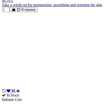
48,10 £
Take a whole set for moisturizing, nourishing and restoring the skin
В корзину
In Stock
Intimate Care