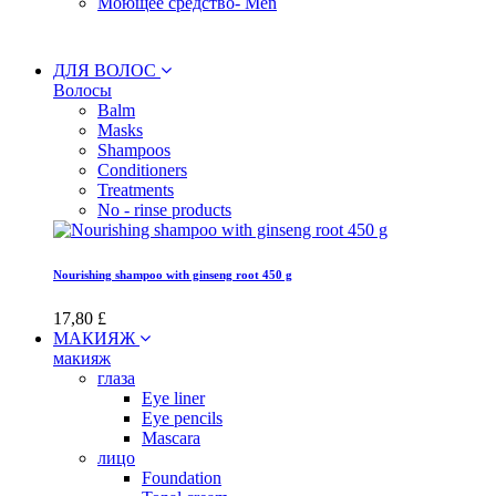
Моющее средство- Men
ДЛЯ ВОЛОС
Волосы
Balm
Masks
Shampoos
Conditioners
Treatments
No - rinse products
Nourishing shampoo with ginseng root 450 g
17,80 £
МАКИЯЖ
макияж
глаза
Eye liner
Eye pencils
Mascara
лицо
Foundation