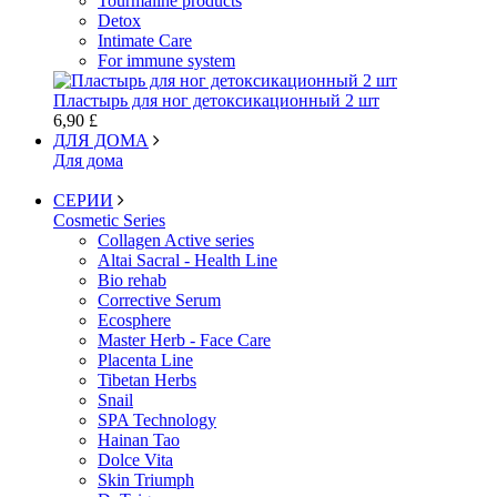
Tourmaline products
Detox
Intimate Care
For immune system
Пластырь для ног детоксикационный 2 шт
6,90 £
ДЛЯ ДОМА
Для дома
СЕРИИ
Cosmetic Series
Collagen Active series
Altai Sacral - Health Line
Bio rehab
Corrective Serum
Ecosphere
Master Herb - Face Care
Placenta Line
Tibetan Herbs
Snail
SPA Technology
Hainan Tao
Dolce Vita
Skin Triumph