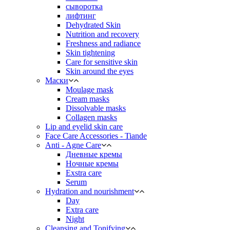
сыворотка
лифтинг
Dehydrated Skin
Nutrition and recovery
Freshness and radiance
Skin tightening
Care for sensitive skin
Skin around the eyes
Маски
Moulage mask
Cream masks
Dissolvable masks
Collagen masks
Lip and eyelid skin care
Face Care Accessories - Tiande
Anti - Agne Care
Дневные кремы
Ночные кремы
Exstra care
Serum
Hydration and nourishment
Day
Extra care
Night
Cleansing and Tonifying