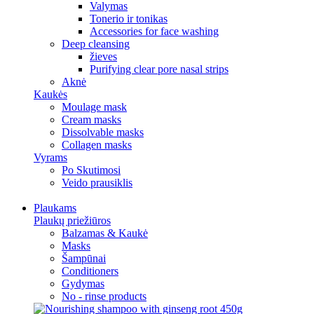
Valymas
Tonerio ir tonikas
Accessories for face washing
Deep cleansing
žieves
Purifying clear pore nasal strips
Aknė
Kaukės
Moulage mask
Cream masks
Dissolvable masks
Collagen masks
Vyrams
Po Skutimosi
Veido prausiklis
Plaukams
Plaukų priežiūros
Balzamas & Kaukė
Masks
Šampūnai
Conditioners
Gydymas
No - rinse products