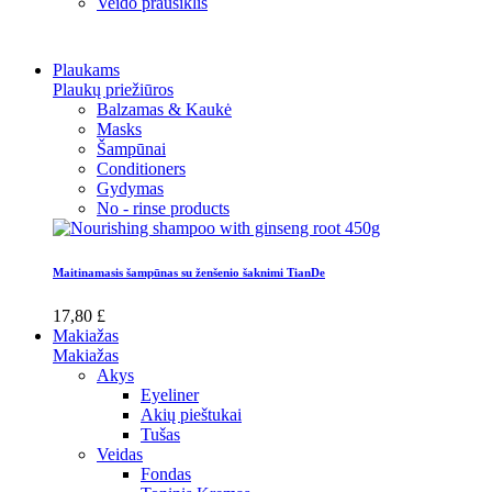
Veido prausiklis
Plaukams
Plaukų priežiūros
Balzamas & Kaukė
Masks
Šampūnai
Conditioners
Gydymas
No - rinse products
Maitinamasis šampūnas su ženšenio šaknimi TianDe
17,80 £
Makiažas
Makiažas
Akys
Eyeliner
Akių pieštukai
Tušas
Veidas
Fondas