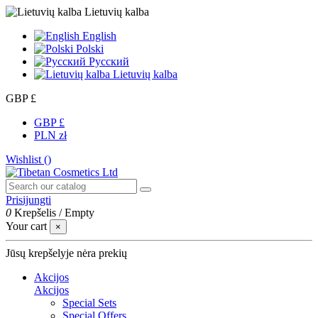
Lietuvių kalba
English
Polski
Русский
Lietuvių kalba
GBP £
GBP £
PLN zł
Wishlist (
)
Prisijungti
0
Krepšelis
/
Empty
Your cart
×
Jūsų krepšelyje nėra prekių
Akcijos
Akcijos
Special Sets
Special Offers