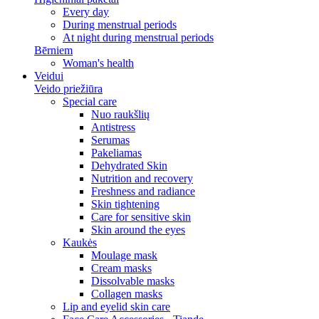
Every day
During menstrual periods
At night during menstrual periods
Bērniem
Woman's health
Veidui
Veido priežiūra
Special care
Nuo raukšlių
Antistress
Serumas
Pakeliamas
Dehydrated Skin
Nutrition and recovery
Freshness and radiance
Skin tightening
Care for sensitive skin
Skin around the eyes
Kaukės
Moulage mask
Cream masks
Dissolvable masks
Collagen masks
Lip and eyelid skin care