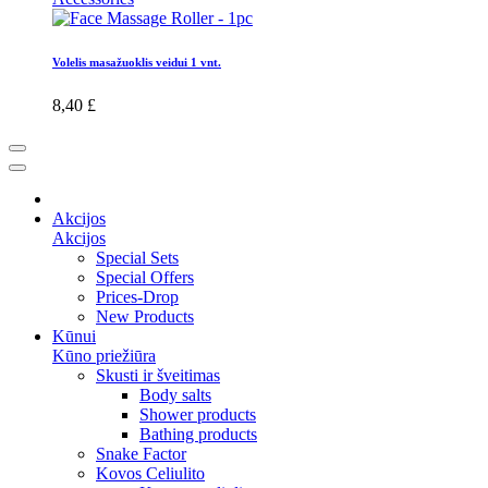
Volelis masažuoklis veidui 1 vnt.
8,40 £
Akcijos
Akcijos
Special Sets
Special Offers
Prices-Drop
New Products
Kūnui
Kūno priežiūra
Skusti ir šveitimas
Body salts
Shower products
Bathing products
Snake Factor
Kovos Celiulito