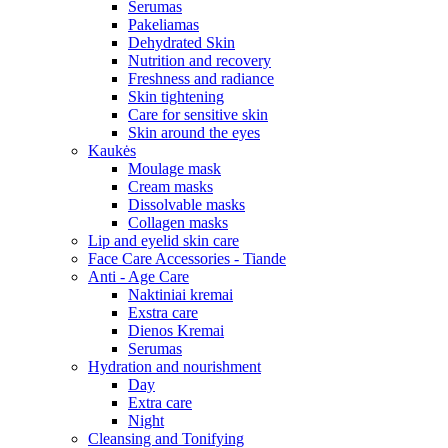
Serumas
Pakeliamas
Dehydrated Skin
Nutrition and recovery
Freshness and radiance
Skin tightening
Care for sensitive skin
Skin around the eyes
Kaukės
Moulage mask
Cream masks
Dissolvable masks
Collagen masks
Lip and eyelid skin care
Face Care Accessories - Tiande
Anti - Age Care
Naktiniai kremai
Exstra care
Dienos Kremai
Serumas
Hydration and nourishment
Day
Extra care
Night
Cleansing and Tonifying