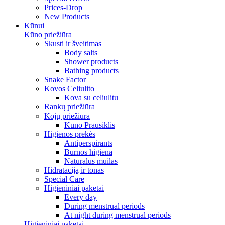
Prices-Drop
New Products
Kūnui
Kūno priežiūra
Skusti ir šveitimas
Body salts
Shower products
Bathing products
Snake Factor
Kovos Celiulito
Kova su celiulitu
Rankų priežiūra
Kojų priežiūra
Kūno Prausiklis
Higienos prekės
Antiperspirants
Burnos higiena
Natūralus muilas
Hidrataciją ir tonas
Special Care
Higieniniai paketai
Every day
During menstrual periods
At night during menstrual periods
Higieniniai paketai