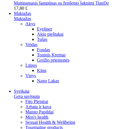
Maitinamasis šampūnas su ženšenio šaknimi TianDe
17,80 £
Makiažas
Makiažas
Akys
Eyeliner
Akių pieštukai
Tušas
Veidas
Fondas
Toninis Kremas
Grožio priemonės
Lūpos
Kitas
Vinys
Nagų Lakas
Sveikata
Gera savijauta
Fito Pleistrai
Arbata ir kava
Maisto Papildai
Men's health
Sexual Health & Wellbeing
Tourmaline products