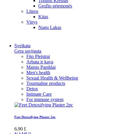
Toninis Kremas
Grožio priemonės
Lūpos
Kitas
Vinys
Nagų Lakas
Sveikata
Gera savijauta
Fito Pleistrai
Arbata ir kava
Maisto Papildai
Men's health
Sexual Health & Wellbeing
Tourmaline products
Detox
Intimate Care
For immune system
Feet Detoxifying Plaster 2pc
6,90 £