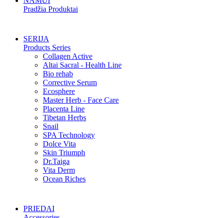
NAMUI
Pradžia Produktai
SERIJA
Products Series
Collagen Active
Altai Sacral - Health Line
Bio rehab
Corrective Serum
Ecosphere
Master Herb - Face Care
Placenta Line
Tibetan Herbs
Snail
SPA Technology
Dolce Vita
Skin Triumph
Dr.Taiga
Vita Derm
Ocean Riches
PRIEDAI
Accessories