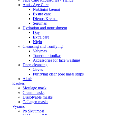
Face Care Accessories - Tiande
Anti - Age Care
Naktiniai kremai
Exstra care
Dienos Kremai
Serumas
Hydration and nourishment
Day
Extra care
Night
Cleansing and Tonifying
Valymas
Tonerio ir tonikas
Accessories for face washing
Deep cleansing
žieves
Purifying clear pore nasal strips
Aknė
Kaukės
Moulage mask
Cream masks
Dissolvable masks
Collagen masks
Vyrams
Po Skutimosi