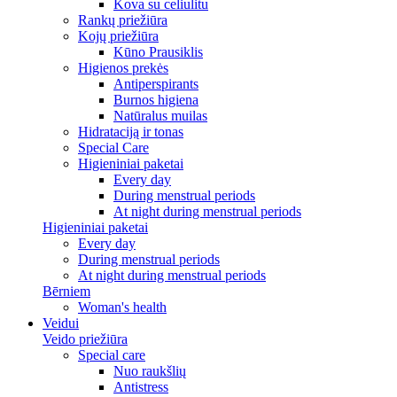
Kova su celiulitu
Rankų priežiūra
Kojų priežiūra
Kūno Prausiklis
Higienos prekės
Antiperspirants
Burnos higiena
Natūralus muilas
Hidrataciją ir tonas
Special Care
Higieniniai paketai
Every day
During menstrual periods
At night during menstrual periods
Higieniniai paketai
Every day
During menstrual periods
At night during menstrual periods
Bērniem
Woman's health
Veidui
Veido priežiūra
Special care
Nuo raukšlių
Antistress