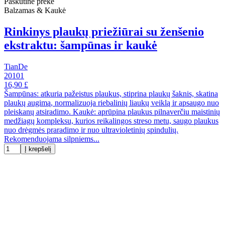
Paskutinė prekė
Balzamas & Kaukė
Rinkinys plaukų priežiūrai su ženšenio
ekstraktu: šampūnas ir kaukė
TianDe
20101
16,90 £
Šampūnas: atkuria pažeistus plaukus, stiprina plaukų šaknis, skatina
plaukų augimą, normalizuoja riebalinių liaukų veiklą ir apsaugo nuo
pleiskanų atsiradimo. Kaukė: aprūpina plaukus pilnaverčiu maistinių
medžiagų kompleksu, kurios reikalingos streso metu, saugo plaukus
nuo drėgmės praradimo ir nuo ultravioletinių spindulių.
Rekomenduojama silpniems...
Į krepšelį