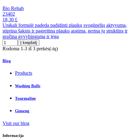
Bio Rehab
23402
18,30 £
Unikali formulė padeda padidinti plaukų svogūnėlių aktyvumą,
stiprina šaknis ir pagreitina plaukų augimą, gerina jų struktūrą ir
grąžina gyvybingumą ir jėgą
Į krepšelį
Rodoma 1-3 iš 3 prekės(-ių)
Blog
Products
Washing Balls
Tourmaline
Ginseng
Visit our blog
Informacija