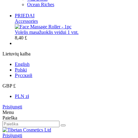
Ocean Riches
PRIEDAI
Accessories
Volelis masažuoklis veidui 1 vnt.
8,40 £
Lietuvių kalba
English
Polski
Русский
GBP £
PLN zł
Prisijungti
Menu
Paieška
Prisijungti