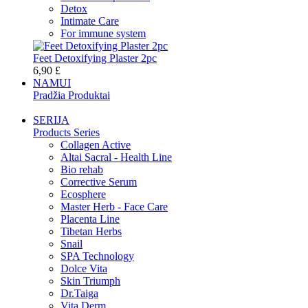
Detox
Intimate Care
For immune system
Feet Detoxifying Plaster 2pc
6,90 £
NAMUI
Pradžia Produktai
SERIJA
Products Series
Collagen Active
Altai Sacral - Health Line
Bio rehab
Corrective Serum
Ecosphere
Master Herb - Face Care
Placenta Line
Tibetan Herbs
Snail
SPA Technology
Dolce Vita
Skin Triumph
Dr.Taiga
Vita Derm