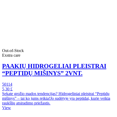
Out-of-Stock
Exstra care
PAAKIŲ HIDROGELIAI PLEISTRAI
“PEPTIDŲ MIŠINYS” 2VNT.
50114
5,30 £
Sekate grožio mados tendencijas? Hidrogeliniai pleistrai “Peptidų
mišinys” – tai ko jums reikia!Jo sudėtyje yra peptidai, kurie veikia
raukšlių atsiradimo priežastis.
View