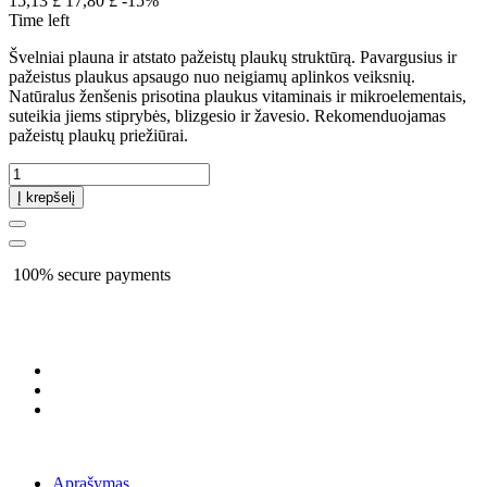
15,13 £
17,80 £
-15%
Time left
Švelniai plauna ir atstato pažeistų plaukų struktūrą. Pavargusius ir
pažeistus plaukus apsaugo nuo neigiamų aplinkos veiksnių.
Natūralus ženšenis prisotina plaukus vitaminais ir mikroelementais,
suteikia jiems stiprybės, blizgesio ir žavesio. Rekomenduojamas
pažeistų plaukų priežiūrai.
Į krepšelį
100% secure payments
Aprašymas