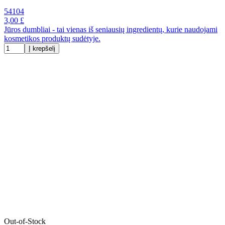
54104
3,00 £
Jūros dumbliai - tai vienas iš seniausių ingredientų, kurie naudojami
kosmetikos produktų sudėtyje.
Į krepšelį
Out-of-Stock