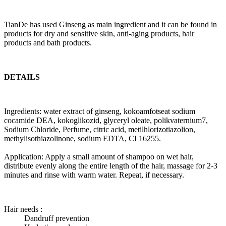
TianDe has used Ginseng as main ingredient and it can be found in
products for dry and sensitive skin, anti-aging products, hair
products and bath products.
DETAILS
Ingredients: water extract of ginseng, kokoamfotseat sodium
cocamide DEA, kokoglikozid, glyceryl oleate, polikvaternium7,
Sodium Chloride, Perfume, citric acid, metilhlorizotiazolion,
methylisothiazolinone, sodium EDTA, CI 16255.
Application: Apply a small amount of shampoo on wet hair,
distribute evenly along the entire length of the hair, massage for 2-3
minutes and rinse with warm water. Repeat, if necessary.
Hair needs :
Dandruff prevention