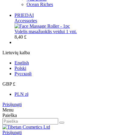
Ocean Riches
PRIEDAI
Accessories
Volelis masažuoklis veidui 1 vnt.
8,40 £
Lietuvių kalba
English
Polski
Русский
GBP £
PLN zł
Prisijungti
Menu
Paieška
Prisijungti