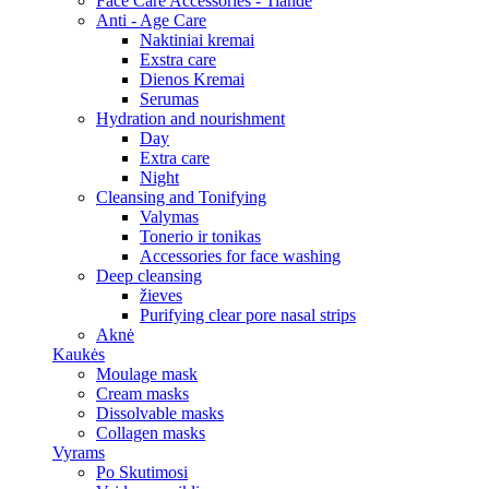
Face Care Accessories - Tiande
Anti - Age Care
Naktiniai kremai
Exstra care
Dienos Kremai
Serumas
Hydration and nourishment
Day
Extra care
Night
Cleansing and Tonifying
Valymas
Tonerio ir tonikas
Accessories for face washing
Deep cleansing
žieves
Purifying clear pore nasal strips
Aknė
Kaukės
Moulage mask
Cream masks
Dissolvable masks
Collagen masks
Vyrams
Po Skutimosi