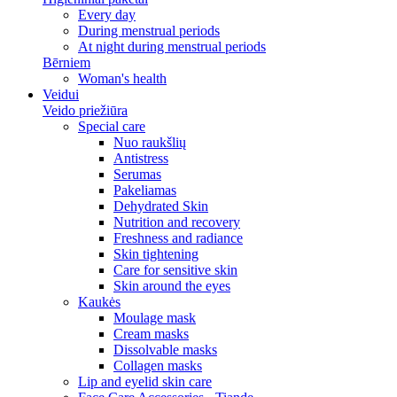
Every day
During menstrual periods
At night during menstrual periods
Bērniem
Woman's health
Veidui
Veido priežiūra
Special care
Nuo raukšlių
Antistress
Serumas
Pakeliamas
Dehydrated Skin
Nutrition and recovery
Freshness and radiance
Skin tightening
Care for sensitive skin
Skin around the eyes
Kaukės
Moulage mask
Cream masks
Dissolvable masks
Collagen masks
Lip and eyelid skin care