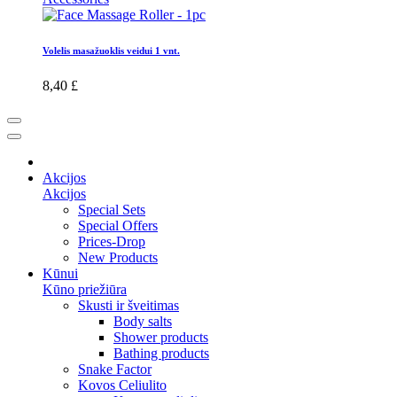
Volelis masažuoklis veidui 1 vnt.
8,40 £
Akcijos
Akcijos
Special Sets
Special Offers
Prices-Drop
New Products
Kūnui
Kūno priežiūra
Skusti ir šveitimas
Body salts
Shower products
Bathing products
Snake Factor
Kovos Celiulito