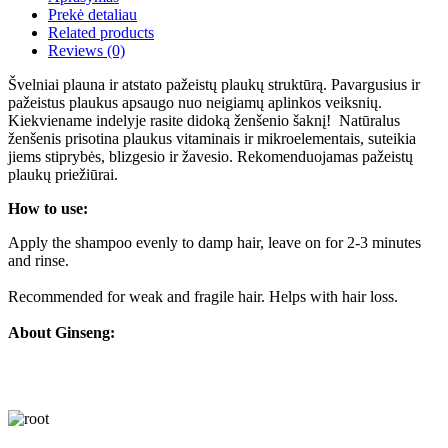
Prekė detaliau
Related products
Reviews
(0)
Švelniai plauna ir atstato pažeistų plaukų struktūrą. Pavargusius ir
pažeistus plaukus apsaugo nuo neigiamų aplinkos veiksnių.
Kiekviename indelyje rasite didoką ženšenio šaknį! Natūralus
ženšenis prisotina plaukus vitaminais ir mikroelementais, suteikia
jiems stiprybės, blizgesio ir žavesio. Rekomenduojamas pažeistų
plaukų priežiūrai.
How to use:
Apply the shampoo evenly to damp hair, leave on for 2-3 minutes
and rinse.
Recommended for weak and fragile hair. Helps with hair loss.
About Ginseng: