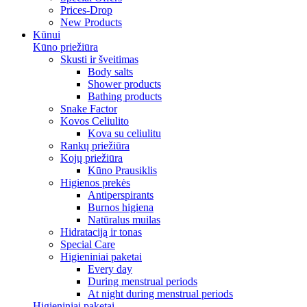
Prices-Drop
New Products
Kūnui
Kūno priežiūra
Skusti ir šveitimas
Body salts
Shower products
Bathing products
Snake Factor
Kovos Celiulito
Kova su celiulitu
Rankų priežiūra
Kojų priežiūra
Kūno Prausiklis
Higienos prekės
Antiperspirants
Burnos higiena
Natūralus muilas
Hidrataciją ir tonas
Special Care
Higieniniai paketai
Every day
During menstrual periods
At night during menstrual periods
Higieniniai paketai