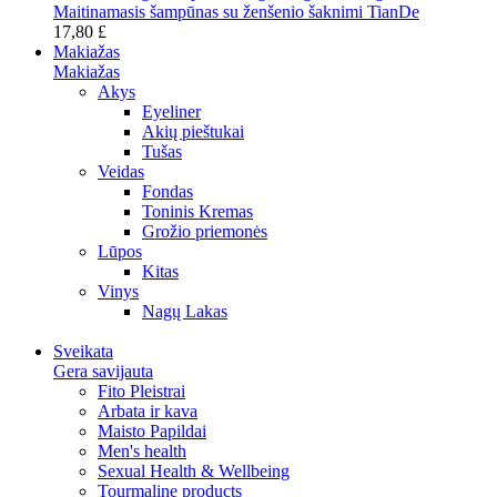
Maitinamasis šampūnas su ženšenio šaknimi TianDe
17,80 £
Makiažas
Makiažas
Akys
Eyeliner
Akių pieštukai
Tušas
Veidas
Fondas
Toninis Kremas
Grožio priemonės
Lūpos
Kitas
Vinys
Nagų Lakas
Sveikata
Gera savijauta
Fito Pleistrai
Arbata ir kava
Maisto Papildai
Men's health
Sexual Health & Wellbeing
Tourmaline products