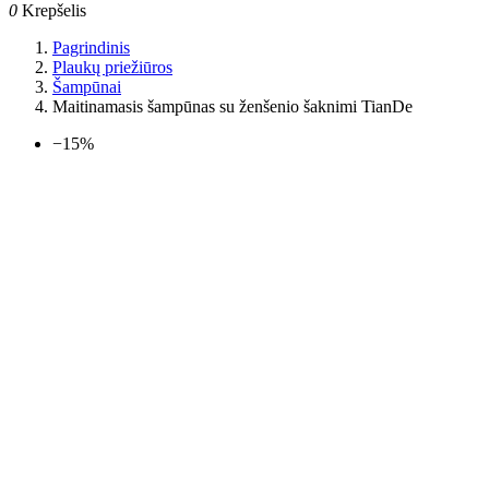
0
Krepšelis
Pagrindinis
Plaukų priežiūros
Šampūnai
Maitinamasis šampūnas su ženšenio šaknimi TianDe
−15%