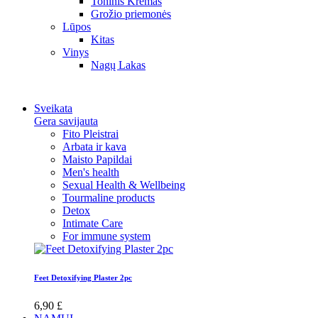
Toninis Kremas
Grožio priemonės
Lūpos
Kitas
Vinys
Nagų Lakas
Sveikata
Gera savijauta
Fito Pleistrai
Arbata ir kava
Maisto Papildai
Men's health
Sexual Health & Wellbeing
Tourmaline products
Detox
Intimate Care
For immune system
Feet Detoxifying Plaster 2pc
6,90 £