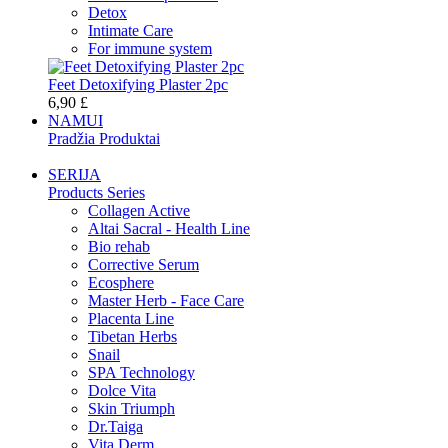
Detox
Intimate Care
For immune system
Feet Detoxifying Plaster 2pc
6,90 £
NAMUI
Pradžia Produktai
SERIJA
Products Series
Collagen Active
Altai Sacral - Health Line
Bio rehab
Corrective Serum
Ecosphere
Master Herb - Face Care
Placenta Line
Tibetan Herbs
Snail
SPA Technology
Dolce Vita
Skin Triumph
Dr.Taiga
Vita Derm