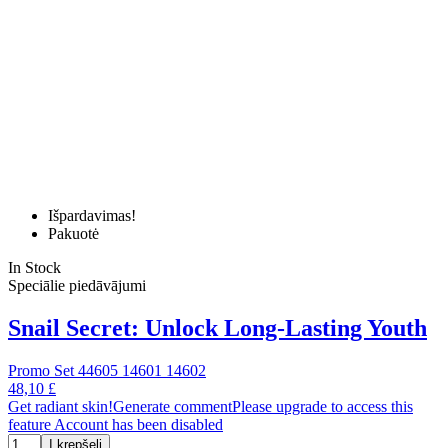
Išpardavimas!
Pakuotė
In Stock
Speciālie piedāvājumi
Snail Secret: Unlock Long‑Lasting Youth
Promo Set 44605 14601 14602
48,10 £
Get radiant skin!Generate commentPlease upgrade to access this
feature Account has been disabled
Į krepšelį