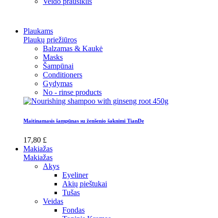
Veido prausiklis
Plaukams
Plaukų priežiūros
Balzamas & Kaukė
Masks
Šampūnai
Conditioners
Gydymas
No - rinse products
Maitinamasis šampūnas su ženšenio šaknimi TianDe
17,80 £
Makiažas
Makiažas
Akys
Eyeliner
Akių pieštukai
Tušas
Veidas
Fondas