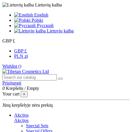
Lietuvių kalba
English
Polski
Русский
Lietuvių kalba
GBP £
GBP £
PLN zł
Wishlist (
)
Prisijungti
0
Krepšelis
/
Empty
Your cart
×
Jūsų krepšelyje nėra prekių
Akcijos
Akcijos
Special Sets
Special Offers