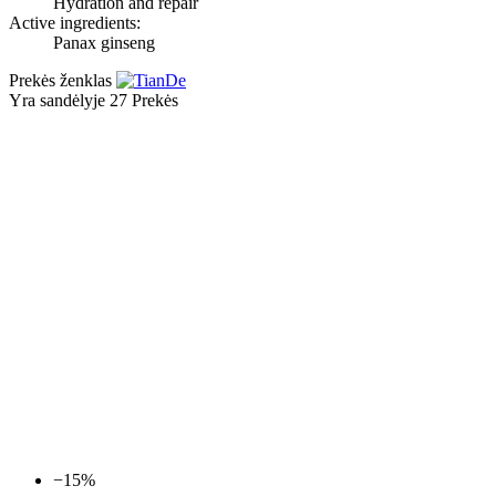
Hydration and repair
Active ingredients:
Panax ginseng
Prekės ženklas
Yra sandėlyje
27 Prekės
−15%