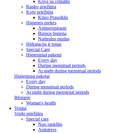
Kova su celiulitu
Rankų priežiūra
Kojų priežiūra
Kūno Prausiklis
Higienos prekės
Antiperspirants
Burnos higiena
Natūralus muilas
Hidrataciją ir tonas
Special Care
Higieniniai paketai
Every day
During menstrual periods
At night during menstrual periods
Higieniniai paketai
Every day
During menstrual periods
At night during menstrual periods
Bērniem
Woman's health
Veidui
Veido priežiūra
Special care
Nuo raukšlių
Antistress