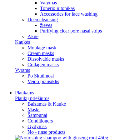
Valymas
Tonerio ir tonikas
Accessories for face washing
Deep cleansing
žieves
Purifying clear pore nasal strips
Aknė
Kaukės
Moulage mask
Cream masks
Dissolvable masks
Collagen masks
Vyrams
Po Skutimosi
Veido prausiklis
Plaukams
Plaukų priežiūros
Balzamas & Kaukė
Masks
Šampūnai
Conditioners
Gydymas
No - rinse products