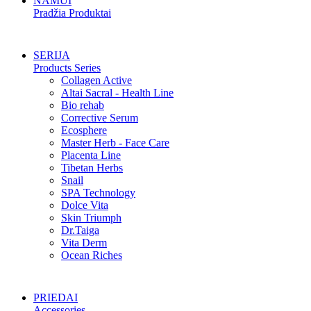
NAMUI
Pradžia Produktai
SERIJA
Products Series
Collagen Active
Altai Sacral - Health Line
Bio rehab
Corrective Serum
Ecosphere
Master Herb - Face Care
Placenta Line
Tibetan Herbs
Snail
SPA Technology
Dolce Vita
Skin Triumph
Dr.Taiga
Vita Derm
Ocean Riches
PRIEDAI
Accessories