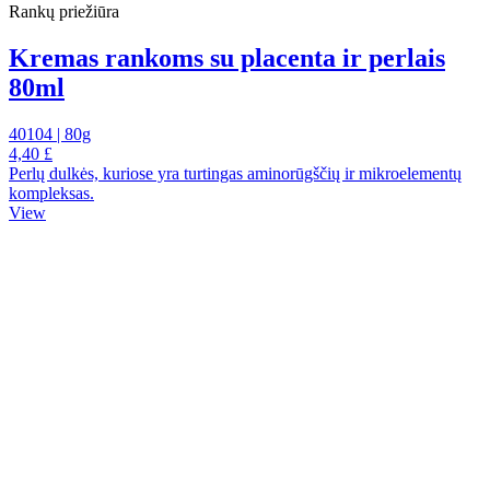
Rankų priežiūra
Kremas rankoms su placenta ir perlais
80ml
40104 | 80g
4,40 £
Perlų dulkės, kuriose yra turtingas aminorūgščių ir mikroelementų
kompleksas.
View