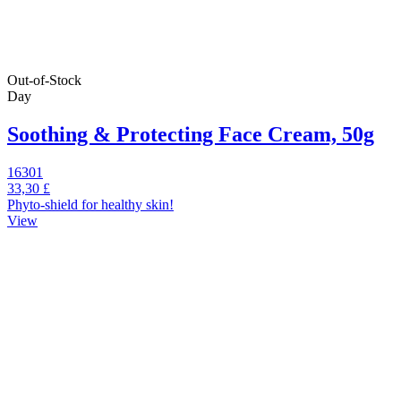
Out-of-Stock
Day
Soothing & Protecting Face Cream, 50g
16301
33,30 £
Phyto-shield for healthy skin!
View