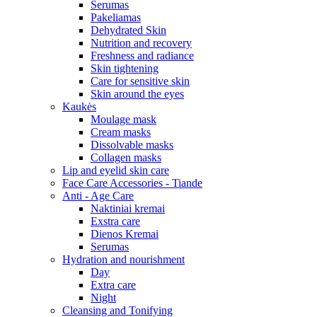
Serumas
Pakeliamas
Dehydrated Skin
Nutrition and recovery
Freshness and radiance
Skin tightening
Care for sensitive skin
Skin around the eyes
Kaukės
Moulage mask
Cream masks
Dissolvable masks
Collagen masks
Lip and eyelid skin care
Face Care Accessories - Tiande
Anti - Age Care
Naktiniai kremai
Exstra care
Dienos Kremai
Serumas
Hydration and nourishment
Day
Extra care
Night
Cleansing and Tonifying