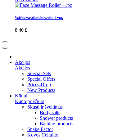
Volelis masažuoklis veidui 1 vnt.
8,40 £
Akcijos
Akcijos
Special Sets
Special Offers
Prices-Drop
New Products
Kūnui
Kūno priežiūra
Skusti ir šveitimas
Body salts
Shower products
Bathing products
Snake Factor
Kovos Celiulito