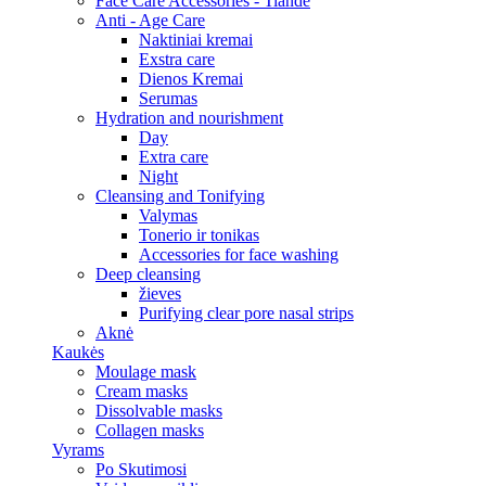
Face Care Accessories - Tiande
Anti - Age Care
Naktiniai kremai
Exstra care
Dienos Kremai
Serumas
Hydration and nourishment
Day
Extra care
Night
Cleansing and Tonifying
Valymas
Tonerio ir tonikas
Accessories for face washing
Deep cleansing
žieves
Purifying clear pore nasal strips
Aknė
Kaukės
Moulage mask
Cream masks
Dissolvable masks
Collagen masks
Vyrams
Po Skutimosi