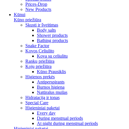
Prices-Drop
New Products
Kūnui
Kūno priežiūra
Skusti ir šveitimas
Body salts
Shower products
Bathing products
Snake Factor
Kovos Celiulito
Kova su celiulitu
Rankų priežiūra
Kojų priežiūra
Kūno Prausiklis
Higienos prekės
Antiperspirants
Burnos higiena
Natūralus muilas
Hidrataciją ir tonas
Special Care
Higieniniai paketai
Every day
During menstrual periods
At night during menstrual periods
Higieniniai paketai