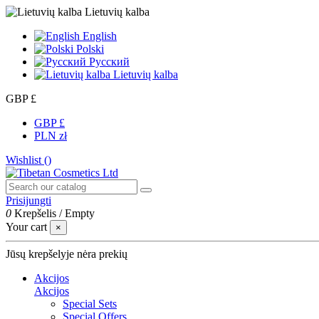
Lietuvių kalba
English
Polski
Русский
Lietuvių kalba
GBP £
GBP £
PLN zł
Wishlist (
)
Prisijungti
0
Krepšelis
/
Empty
Your cart
×
Jūsų krepšelyje nėra prekių
Akcijos
Akcijos
Special Sets
Special Offers