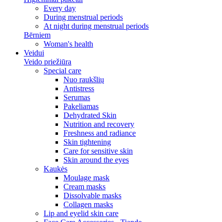
Every day
During menstrual periods
At night during menstrual periods
Bērniem
Woman's health
Veidui
Veido priežiūra
Special care
Nuo raukšlių
Antistress
Serumas
Pakeliamas
Dehydrated Skin
Nutrition and recovery
Freshness and radiance
Skin tightening
Care for sensitive skin
Skin around the eyes
Kaukės
Moulage mask
Cream masks
Dissolvable masks
Collagen masks
Lip and eyelid skin care