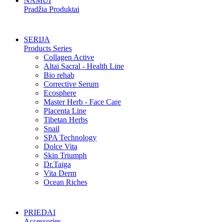
NAMUI
Pradžia Produktai
SERIJA
Products Series
Collagen Active
Altai Sacral - Health Line
Bio rehab
Corrective Serum
Ecosphere
Master Herb - Face Care
Placenta Line
Tibetan Herbs
Snail
SPA Technology
Dolce Vita
Skin Triumph
Dr.Taiga
Vita Derm
Ocean Riches
PRIEDAI
Accessories