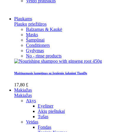
Veido prausiklis
Plaukams
Plaukų priežiūros
Balzamas & Kaukė
Masks
Šampūnai
Conditioners
Gydymas
No - rinse products
Maitinamasis šampūnas su ženšenio šaknimi TianDe
17,80 £
Makiažas
Makiažas
Akys
Eyeliner
Akių pieštukai
Tušas
Veidas
Fondas