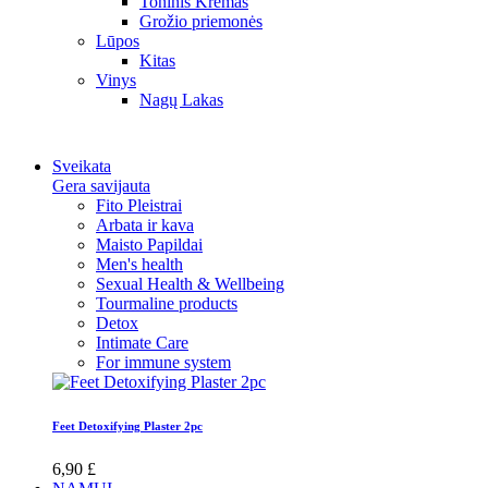
Toninis Kremas
Grožio priemonės
Lūpos
Kitas
Vinys
Nagų Lakas
Sveikata
Gera savijauta
Fito Pleistrai
Arbata ir kava
Maisto Papildai
Men's health
Sexual Health & Wellbeing
Tourmaline products
Detox
Intimate Care
For immune system
Feet Detoxifying Plaster 2pc
6,90 £