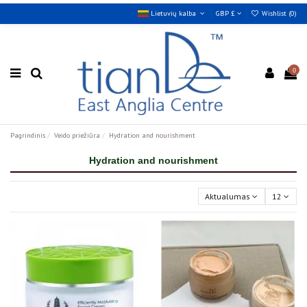
Lietuvių kalba
GBP £
Wishlist (
0
)
0
Pagrindinis
Veido priežiūra
Hydration and nourishment
Hydration and nourishment
Aktualumas
12