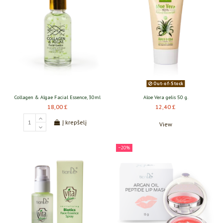
Out-of-Stock
Collagen & Algae Facial Essence, 30ml
Aloe Vera gelis 50 g.
18,00 £
12,40 £
Į krepšelį
View
−20%