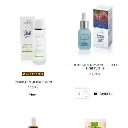
HIALURONO SERUMAS VEIDUI „OCEAN
RICHES“, 25ml
23,70 £
Out-of-Stock
Repairing Facial Toner, 100ml
27,60 £
Į krepšelį
View