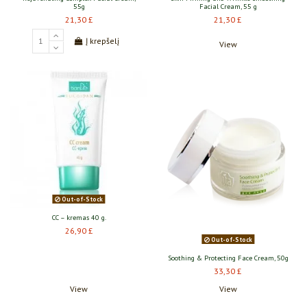
55g
Facial Cream, 55 g
21,30 £
21,30 £
Į krepšelį
View
Out-of-Stock
CC – kremas 40 g.
26,90 £
Out-of-Stock
Soothing & Protecting Face Cream, 50g
33,30 £
View
View