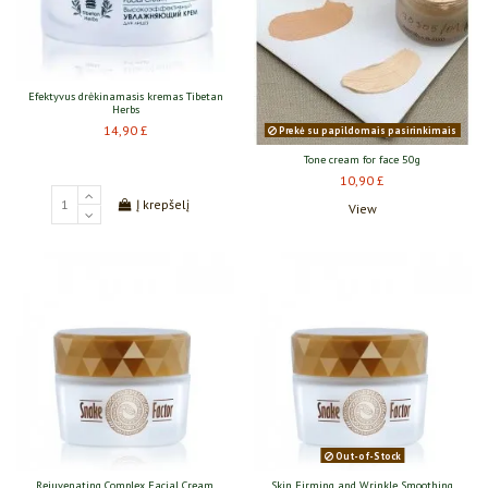
Efektyvus drėkinamasis kremas Tibetan
Herbs
14,90 £
Prekė su papildomais pasirinkimais
Tone cream for face 50g
10,90 £
Į krepšelį
View
Out-of-Stock
Rejuvenating Complex Facial Cream,
Skin Firming and Wrinkle Smoothing