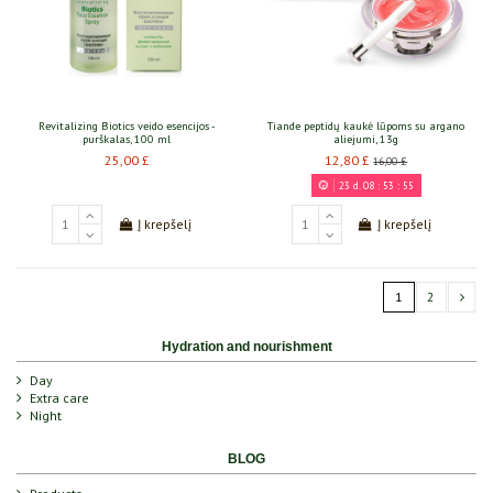
Revitalizing Biotics veido esencijos -
Tiande peptidų kaukė lūpoms su argano
purškalas, 100 ml
aliejumi, 13g
25,00 £
12,80 £
16,00 £
23
d.
08
:
53
:
55
Į krepšelį
Į krepšelį
1
2
Hydration and nourishment
Day
Extra care
Night
BLOG