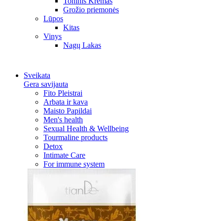
Toninis Kremas
Grožio priemonės
Lūpos
Kitas
Vinys
Nagų Lakas
Sveikata
Gera savijauta
Fito Pleistrai
Arbata ir kava
Maisto Papildai
Men's health
Sexual Health & Wellbeing
Tourmaline products
Detox
Intimate Care
For immune system