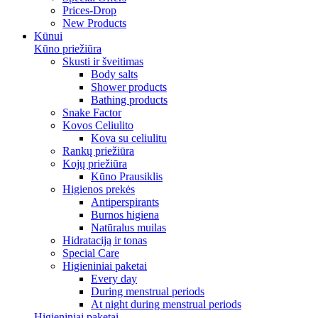
Prices-Drop
New Products
Kūnui
Kūno priežiūra
Skusti ir šveitimas
Body salts
Shower products
Bathing products
Snake Factor
Kovos Celiulito
Kova su celiulitu
Rankų priežiūra
Kojų priežiūra
Kūno Prausiklis
Higienos prekės
Antiperspirants
Burnos higiena
Natūralus muilas
Hidrataciją ir tonas
Special Care
Higieniniai paketai
Every day
During menstrual periods
At night during menstrual periods
Higieniniai paketai