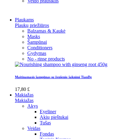
Veido prausiklis
Plaukams
Plaukų priežiūros
Balzamas & Kaukė
Masks
Šampūnai
Conditioners
Gydymas
No - rinse products
Maitinamasis šampūnas su ženšenio šaknimi TianDe
17,80 £
Makiažas
Makiažas
Akys
Eyeliner
Akių pieštukai
Tušas
Veidas
Fondas