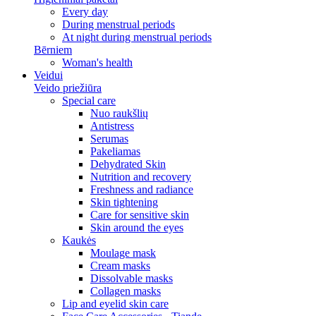
Every day
During menstrual periods
At night during menstrual periods
Bērniem
Woman's health
Veidui
Veido priežiūra
Special care
Nuo raukšlių
Antistress
Serumas
Pakeliamas
Dehydrated Skin
Nutrition and recovery
Freshness and radiance
Skin tightening
Care for sensitive skin
Skin around the eyes
Kaukės
Moulage mask
Cream masks
Dissolvable masks
Collagen masks
Lip and eyelid skin care