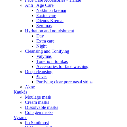
Face Care Accessories - Tiande
Anti - Age Care
Naktiniai kremai
Exstra care
Dienos Kremai
Serumas
Hydration and nourishment
Day
Extra care
Night
Cleansing and Tonifying
Valymas
Tonerio ir tonikas
Accessories for face washing
Deep cleansing
žieves
Purifying clear pore nasal strips
Aknė
Kaukės
Moulage mask
Cream masks
Dissolvable masks
Collagen masks
Vyrams
Po Skutimosi