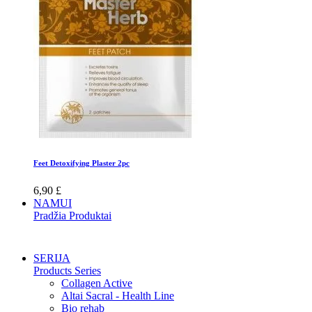
Feet Detoxifying Plaster 2pc
6,90 £
NAMUI
Pradžia Produktai
SERIJA
Products Series
Collagen Active
Altai Sacral - Health Line
Bio rehab