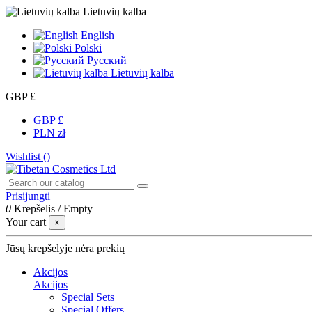
Lietuvių kalba
English
Polski
Русский
Lietuvių kalba
GBP £
GBP £
PLN zł
Wishlist (
)
Prisijungti
0
Krepšelis
/
Empty
Your cart
×
Jūsų krepšelyje nėra prekių
Akcijos
Akcijos
Special Sets
Special Offers