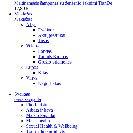
Maitinamasis šampūnas su ženšenio šaknimi TianDe
17,80 £
Makiažas
Makiažas
Akys
Eyeliner
Akių pieštukai
Tušas
Veidas
Fondas
Toninis Kremas
Grožio priemonės
Lūpos
Kitas
Vinys
Nagų Lakas
Sveikata
Gera savijauta
Fito Pleistrai
Arbata ir kava
Maisto Papildai
Men's health
Sexual Health & Wellbeing
Tourmaline products