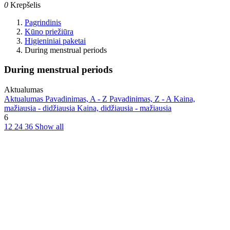
0
Krepšelis
Pagrindinis
Kūno priežiūra
Higieniniai paketai
During menstrual periods
During menstrual periods
Aktualumas
Aktualumas
Pavadinimas, A - Z
Pavadinimas, Z - A
Kaina,
mažiausia - didžiausia
Kaina, didžiausia - mažiausia
6
12
24
36
Show all