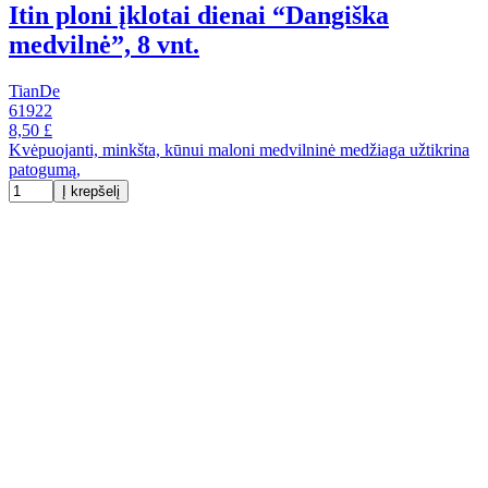
Itin ploni įklotai dienai “Dangiška
medvilnė”, 8 vnt.
TianDe
61922
8,50 £
Kvėpuojanti, minkšta, kūnui maloni medvilninė medžiaga užtikrina
patogumą,
Į krepšelį