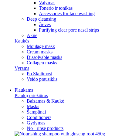
Valymas
Tonerio ir tonikas
Accessories for face washing
Deep cleansing
žieves
Purifying clear pore nasal strips
Aknė
Kaukės
Moulage mask
Cream masks
Dissolvable masks
Collagen masks
Vyrams
Po Skutimosi
Veido prausiklis
Plaukams
Plaukų priežiūros
Balzamas & Kaukė
Masks
Šampūnai
Conditioners
Gydymas
No - rinse products