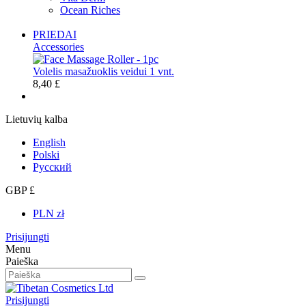
Ocean Riches
PRIEDAI
Accessories
Volelis masažuoklis veidui 1 vnt.
8,40 £
Lietuvių kalba
English
Polski
Русский
GBP £
PLN zł
Prisijungti
Menu
Paieška
Prisijungti