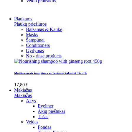
Veido prausiklis
Plaukams
Plaukų priežiūros
Balzamas & Kaukė
Masks
Šampūnai
Conditioners
Gydymas
No - rinse products
Maitinamasis šampūnas su ženšenio šaknimi TianDe
17,80 £
Makiažas
Makiažas
Akys
Eyeliner
Akių pieštukai
Tušas
Veidas
Fondas