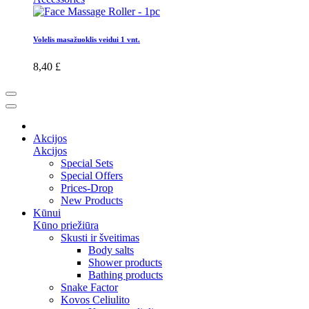
Volelis masažuoklis veidui 1 vnt.
8,40 £
Akcijos
Akcijos
Special Sets
Special Offers
Prices-Drop
New Products
Kūnui
Kūno priežiūra
Skusti ir šveitimas
Body salts
Shower products
Bathing products
Snake Factor
Kovos Celiulito