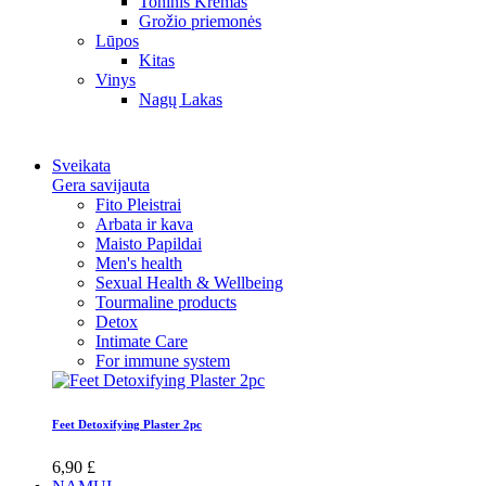
Toninis Kremas
Grožio priemonės
Lūpos
Kitas
Vinys
Nagų Lakas
Sveikata
Gera savijauta
Fito Pleistrai
Arbata ir kava
Maisto Papildai
Men's health
Sexual Health & Wellbeing
Tourmaline products
Detox
Intimate Care
For immune system
Feet Detoxifying Plaster 2pc
6,90 £