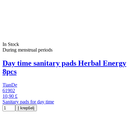
In Stock
During menstrual periods
Day time sanitary pads Herbal Energy
8pcs
TianDe
61902
10,90 £
Sanitary pads for day time
Į krepšelį