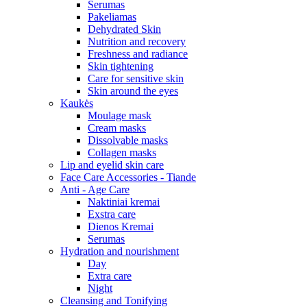
Serumas
Pakeliamas
Dehydrated Skin
Nutrition and recovery
Freshness and radiance
Skin tightening
Care for sensitive skin
Skin around the eyes
Kaukės
Moulage mask
Cream masks
Dissolvable masks
Collagen masks
Lip and eyelid skin care
Face Care Accessories - Tiande
Anti - Age Care
Naktiniai kremai
Exstra care
Dienos Kremai
Serumas
Hydration and nourishment
Day
Extra care
Night
Cleansing and Tonifying