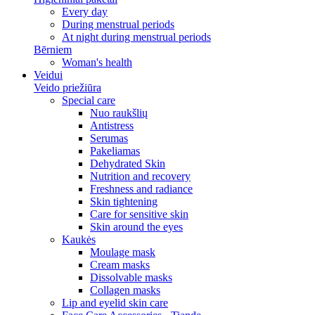
Every day
During menstrual periods
At night during menstrual periods
Bērniem
Woman's health
Veidui
Veido priežiūra
Special care
Nuo raukšlių
Antistress
Serumas
Pakeliamas
Dehydrated Skin
Nutrition and recovery
Freshness and radiance
Skin tightening
Care for sensitive skin
Skin around the eyes
Kaukės
Moulage mask
Cream masks
Dissolvable masks
Collagen masks
Lip and eyelid skin care