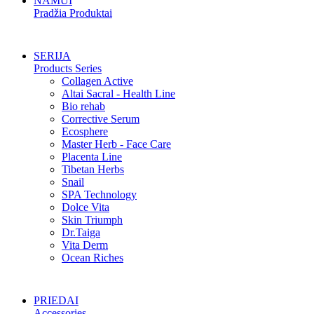
NAMUI
Pradžia Produktai
SERIJA
Products Series
Collagen Active
Altai Sacral - Health Line
Bio rehab
Corrective Serum
Ecosphere
Master Herb - Face Care
Placenta Line
Tibetan Herbs
Snail
SPA Technology
Dolce Vita
Skin Triumph
Dr.Taiga
Vita Derm
Ocean Riches
PRIEDAI
Accessories