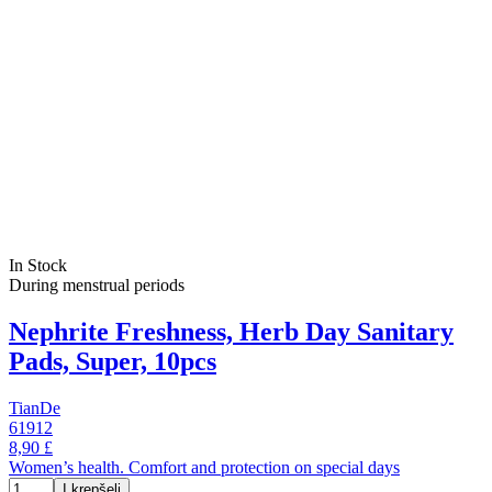
In Stock
During menstrual periods
Nephrite Freshness, Herb Day Sanitary
Pads, Super, 10pcs
TianDe
61912
8,90 £
Women’s health. Comfort and protection on special days
Į krepšelį