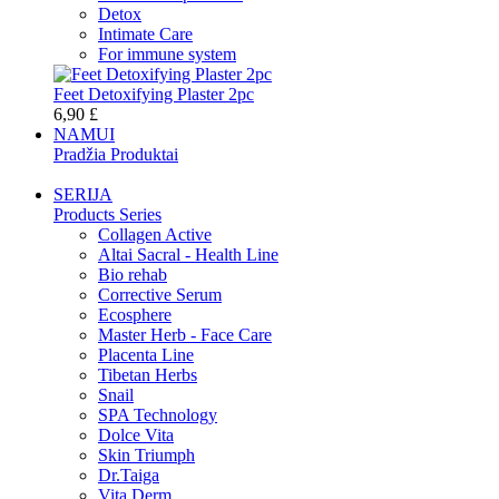
Detox
Intimate Care
For immune system
Feet Detoxifying Plaster 2pc
6,90 £
NAMUI
Pradžia Produktai
SERIJA
Products Series
Collagen Active
Altai Sacral - Health Line
Bio rehab
Corrective Serum
Ecosphere
Master Herb - Face Care
Placenta Line
Tibetan Herbs
Snail
SPA Technology
Dolce Vita
Skin Triumph
Dr.Taiga
Vita Derm