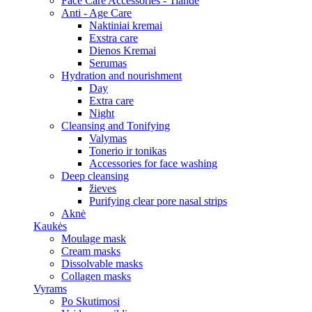
Face Care Accessories - Tiande
Anti - Age Care
Naktiniai kremai
Exstra care
Dienos Kremai
Serumas
Hydration and nourishment
Day
Extra care
Night
Cleansing and Tonifying
Valymas
Tonerio ir tonikas
Accessories for face washing
Deep cleansing
žieves
Purifying clear pore nasal strips
Aknė
Kaukės
Moulage mask
Cream masks
Dissolvable masks
Collagen masks
Vyrams
Po Skutimosi