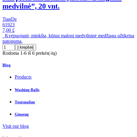
medvilnė”, 20 vnt.
TianDe
61923
7,00 £
Kvėpuojanti, minkšta, kūnui maloni medvilninė medžiaga užtikrina
patogumą,
Į krepšelį
Rodoma 1-6 iš 6 prekės(-ių)
Blog
Products
Washing Balls
Tourmaline
Ginseng
Visit our blog