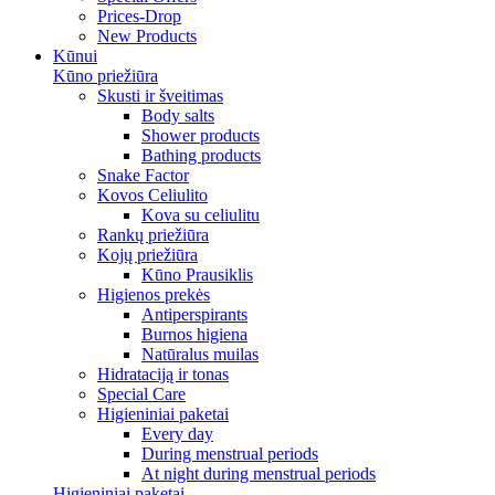
Prices-Drop
New Products
Kūnui
Kūno priežiūra
Skusti ir šveitimas
Body salts
Shower products
Bathing products
Snake Factor
Kovos Celiulito
Kova su celiulitu
Rankų priežiūra
Kojų priežiūra
Kūno Prausiklis
Higienos prekės
Antiperspirants
Burnos higiena
Natūralus muilas
Hidrataciją ir tonas
Special Care
Higieniniai paketai
Every day
During menstrual periods
At night during menstrual periods
Higieniniai paketai