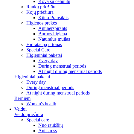
Kova su celiulitu
Rankų priežiūra
Kojų priežiūra
Kūno Prausiklis
Higienos prekės
Antiperspirants
Burnos higiena
Natūralus muilas
Hidrataciją ir tonas
Special Care
Higieniniai paketai
Every day
During menstrual periods
At night during menstrual periods
Higieniniai paketai
Every day
During menstrual periods
At night during menstrual periods
Bērniem
Woman's health
Veidui
Veido priežiūra
Special care
Nuo raukšlių
Antistress