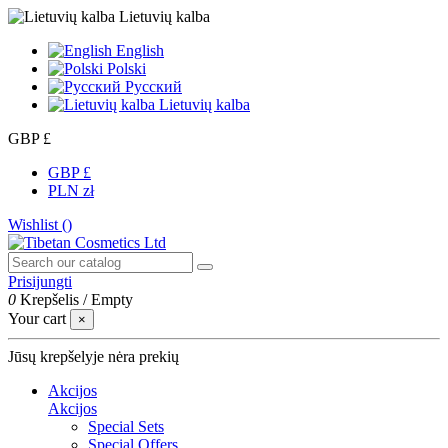
Lietuvių kalba
English
Polski
Русский
Lietuvių kalba
GBP £
GBP £
PLN zł
Wishlist (
)
Prisijungti
0
Krepšelis
/
Empty
Your cart
×
Jūsų krepšelyje nėra prekių
Akcijos
Akcijos
Special Sets
Special Offers