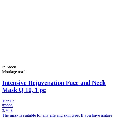
In Stock
Moulage mask
Intensive Rejuvenation Face and Neck
Mask Q 10, 1 pc
TianDe
52903
3,70 £
The mask is suitable for any age and skin type. If you have mature