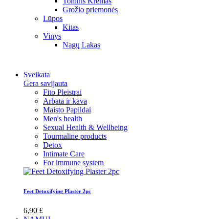
Toninis Kremas
Grožio priemonės
Lūpos
Kitas
Vinys
Nagų Lakas
Sveikata
Gera savijauta
Fito Pleistrai
Arbata ir kava
Maisto Papildai
Men's health
Sexual Health & Wellbeing
Tourmaline products
Detox
Intimate Care
For immune system
Feet Detoxifying Plaster 2pc
6,90 £