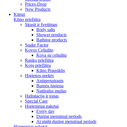
Prices-Drop
New Products
Kūnui
Kūno priežiūra
Skusti ir šveitimas
Body salts
Shower products
Bathing products
Snake Factor
Kovos Celiulito
Kova su celiulitu
Rankų priežiūra
Kojų priežiūra
Kūno Prausiklis
Higienos prekės
Antiperspirants
Burnos higiena
Natūralus muilas
Hidrataciją ir tonas
Special Care
Higieniniai paketai
Every day
During menstrual periods
At night during menstrual periods
Higieniniai paketai