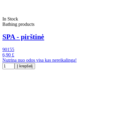
In Stock
Bathing products
SPA - pirštinė
90155
6,90 £
Nutrina nuo odos visa kas nereikalinga!
Į krepšelį