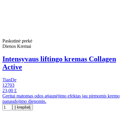
Paskutinė prekė
Dienos Kremai
Intensyvaus liftingo kremas Collagen
Active
TianDe
12703
23,00 £
Greitai matomas odos atjaunėjimo efektas jau pirmomis kremo
panaudojimo dienomis.
Į krepšelį