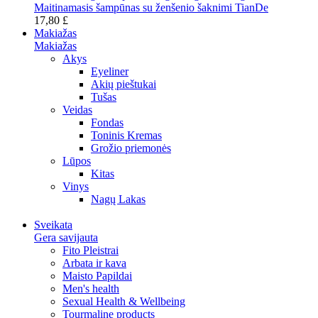
Maitinamasis šampūnas su ženšenio šaknimi TianDe
17,80 £
Makiažas
Makiažas
Akys
Eyeliner
Akių pieštukai
Tušas
Veidas
Fondas
Toninis Kremas
Grožio priemonės
Lūpos
Kitas
Vinys
Nagų Lakas
Sveikata
Gera savijauta
Fito Pleistrai
Arbata ir kava
Maisto Papildai
Men's health
Sexual Health & Wellbeing
Tourmaline products