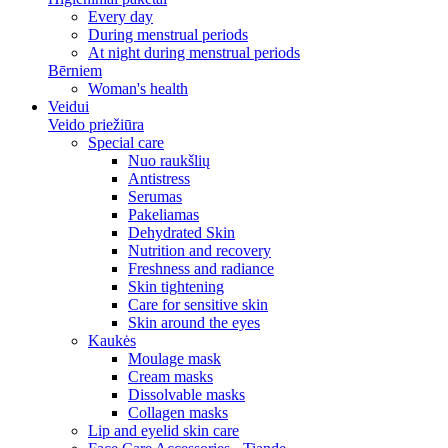
Every day
During menstrual periods
At night during menstrual periods
Bērniem
Woman's health
Veidui
Veido priežiūra
Special care
Nuo raukšlių
Antistress
Serumas
Pakeliamas
Dehydrated Skin
Nutrition and recovery
Freshness and radiance
Skin tightening
Care for sensitive skin
Skin around the eyes
Kaukės
Moulage mask
Cream masks
Dissolvable masks
Collagen masks
Lip and eyelid skin care