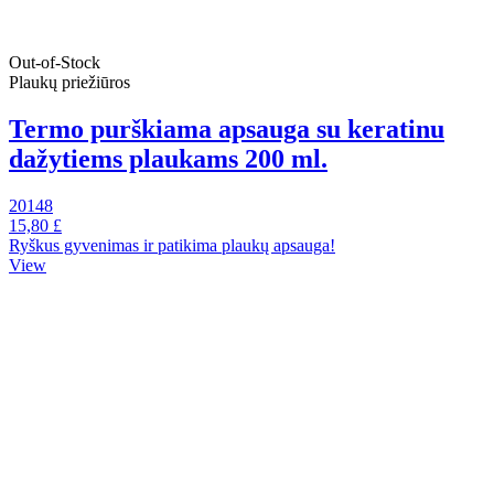
Out-of-Stock
Plaukų priežiūros
Termo purškiama apsauga su keratinu
dažytiems plaukams 200 ml.
20148
15,80 £
Ryškus gyvenimas ir patikima plaukų apsauga!
View