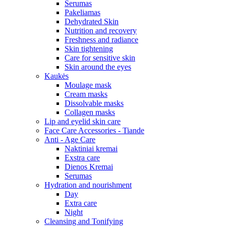
Serumas
Pakeliamas
Dehydrated Skin
Nutrition and recovery
Freshness and radiance
Skin tightening
Care for sensitive skin
Skin around the eyes
Kaukės
Moulage mask
Cream masks
Dissolvable masks
Collagen masks
Lip and eyelid skin care
Face Care Accessories - Tiande
Anti - Age Care
Naktiniai kremai
Exstra care
Dienos Kremai
Serumas
Hydration and nourishment
Day
Extra care
Night
Cleansing and Tonifying