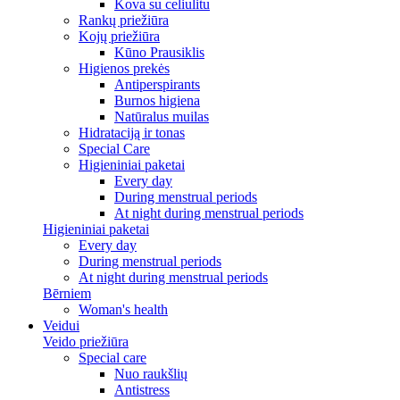
Kova su celiulitu
Rankų priežiūra
Kojų priežiūra
Kūno Prausiklis
Higienos prekės
Antiperspirants
Burnos higiena
Natūralus muilas
Hidrataciją ir tonas
Special Care
Higieniniai paketai
Every day
During menstrual periods
At night during menstrual periods
Higieniniai paketai
Every day
During menstrual periods
At night during menstrual periods
Bērniem
Woman's health
Veidui
Veido priežiūra
Special care
Nuo raukšlių
Antistress