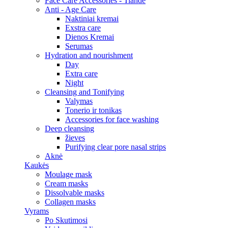
Face Care Accessories - Tiande
Anti - Age Care
Naktiniai kremai
Exstra care
Dienos Kremai
Serumas
Hydration and nourishment
Day
Extra care
Night
Cleansing and Tonifying
Valymas
Tonerio ir tonikas
Accessories for face washing
Deep cleansing
žieves
Purifying clear pore nasal strips
Aknė
Kaukės
Moulage mask
Cream masks
Dissolvable masks
Collagen masks
Vyrams
Po Skutimosi