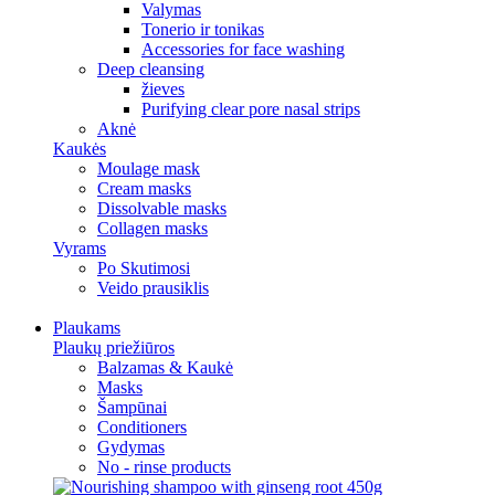
Valymas
Tonerio ir tonikas
Accessories for face washing
Deep cleansing
žieves
Purifying clear pore nasal strips
Aknė
Kaukės
Moulage mask
Cream masks
Dissolvable masks
Collagen masks
Vyrams
Po Skutimosi
Veido prausiklis
Plaukams
Plaukų priežiūros
Balzamas & Kaukė
Masks
Šampūnai
Conditioners
Gydymas
No - rinse products