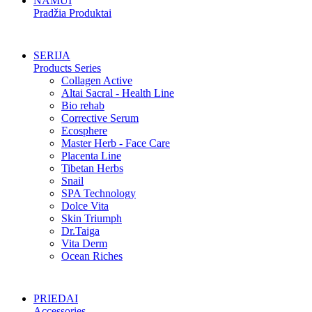
NAMUI
Pradžia Produktai
SERIJA
Products Series
Collagen Active
Altai Sacral - Health Line
Bio rehab
Corrective Serum
Ecosphere
Master Herb - Face Care
Placenta Line
Tibetan Herbs
Snail
SPA Technology
Dolce Vita
Skin Triumph
Dr.Taiga
Vita Derm
Ocean Riches
PRIEDAI
Accessories