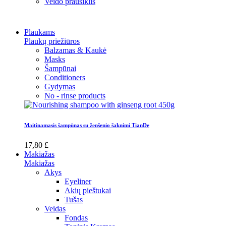
Veido prausiklis
Plaukams
Plaukų priežiūros
Balzamas & Kaukė
Masks
Šampūnai
Conditioners
Gydymas
No - rinse products
Maitinamasis šampūnas su ženšenio šaknimi TianDe
17,80 £
Makiažas
Makiažas
Akys
Eyeliner
Akių pieštukai
Tušas
Veidas
Fondas