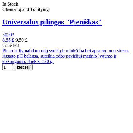
In Stock
Cleansing and Tonifying
Universalus pilingas "Pieniškas"
30203
8,55 £
9,50 £
Time left
Pieno baltymai daro odą sveiką ir minkština bei apsaugo nuo streso.
Atstato pH balansą, suteikia odos paviršiui matinio lygumo ir
elastingumo. Kiekis: 120 g.
Į krepšelį