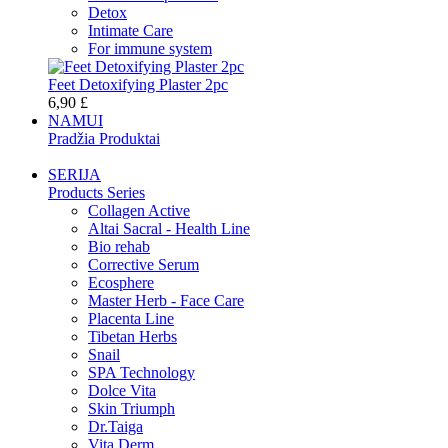
Detox
Intimate Care
For immune system
Feet Detoxifying Plaster 2pc
6,90 £
NAMUI
Pradžia Produktai
SERIJA
Products Series
Collagen Active
Altai Sacral - Health Line
Bio rehab
Corrective Serum
Ecosphere
Master Herb - Face Care
Placenta Line
Tibetan Herbs
Snail
SPA Technology
Dolce Vita
Skin Triumph
Dr.Taiga
Vita Derm