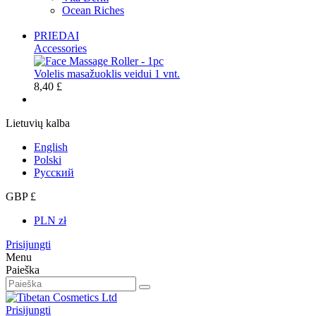
Ocean Riches
PRIEDAI
Accessories
Volelis masažuoklis veidui 1 vnt.
8,40 £
Lietuvių kalba
English
Polski
Русский
GBP £
PLN zł
Prisijungti
Menu
Paieška
Prisijungti