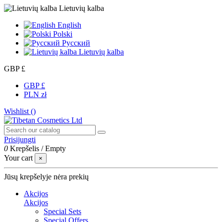
Lietuvių kalba
English
Polski
Русский
Lietuvių kalba
GBP £
GBP £
PLN zł
Wishlist (
)
Prisijungti
0
Krepšelis
/
Empty
Your cart
×
Jūsų krepšelyje nėra prekių
Akcijos
Akcijos
Special Sets
Special Offers