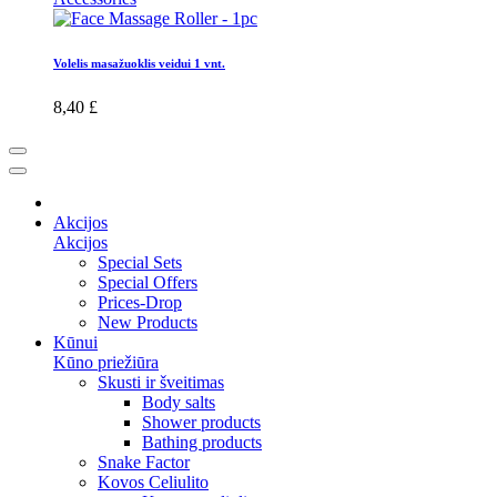
Volelis masažuoklis veidui 1 vnt.
8,40 £
Akcijos
Akcijos
Special Sets
Special Offers
Prices-Drop
New Products
Kūnui
Kūno priežiūra
Skusti ir šveitimas
Body salts
Shower products
Bathing products
Snake Factor
Kovos Celiulito