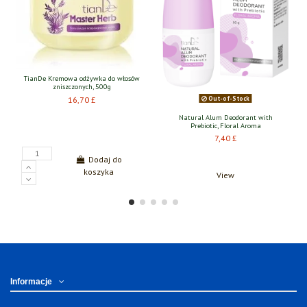
Out-of-Stock
Natural Alum Deodorant with
Hydrofilowy płyn do demakijażu
Prebiotic, Floral Aroma
27,60 £
7,40 £
Dodaj do
koszyka
View
Informacje