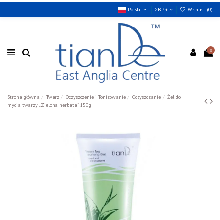
Polski
GBP £
Wishlist (
0
)
0
Strona główna
Twarz
Oczyszczenie i Tonizowanie
Oczyszczanie
Żel do
mycia twarzy „Zielona herbata” 150g