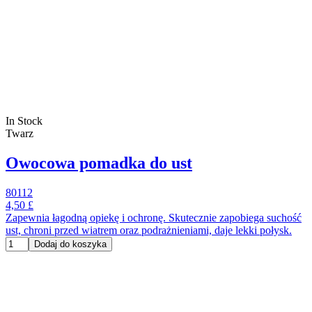
In Stock
Twarz
Owocowa pomadka do ust
80112
4,50 £
Zapewnia łagodną opiekę i ochronę. Skutecznie zapobiega suchość
ust, chroni przed wiatrem oraz podrażnieniami, daje lekki połysk.
Dodaj do koszyka