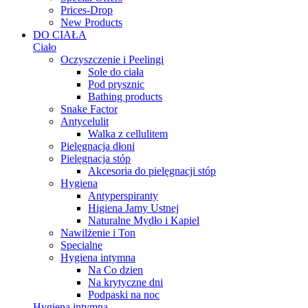
Prices-Drop
New Products
DO CIAŁA
Ciało
Oczyszczenie i Peelingi
Sole do ciała
Pod prysznic
Bathing products
Snake Factor
Antycelulit
Walka z cellulitem
Pielęgnacja dłoni
Pielęgnacja stóp
Akcesoria do pielęgnacji stóp
Hygiena
Antyperspiranty
Higiena Jamy Ustnej
Naturalne Mydło i Kapiel
Nawilżenie i Ton
Specialne
Hygiena intymna
Na Co dzien
Na krytyczne dni
Podpaski na noc
Hygiena intymna