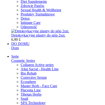
Diet Supplements
Zdrowie Panów
Sexual Health & Wellbeing
Produkty Turmalinowe
Detox
Intimate Care
Odporność
Detoksykacyjne plastry do stóp 2szt.
6,90 £
DO DOMU
Dom
Serie
Cosmetic Series
Collagen Active series
Altai Sacral - Health Line
Bio Rehab
Corrective Serum
Ecosphere
Master Herb - Face Care
Placenta Line
Tibetan Herbs
Snail
SPA Technology