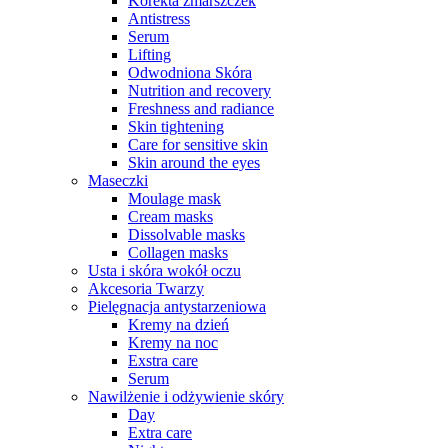
Korekta zmarszczek
Antistress
Serum
Lifting
Odwodniona Skóra
Nutrition and recovery
Freshness and radiance
Skin tightening
Care for sensitive skin
Skin around the eyes
Maseczki
Moulage mask
Cream masks
Dissolvable masks
Collagen masks
Usta i skóra wokół oczu
Akcesoria Twarzy
Pielęgnacja antystarzeniowa
Kremy na dzień
Kremy na noc
Exstra care
Serum
Nawilżenie i odżywienie skóry
Day
Extra care