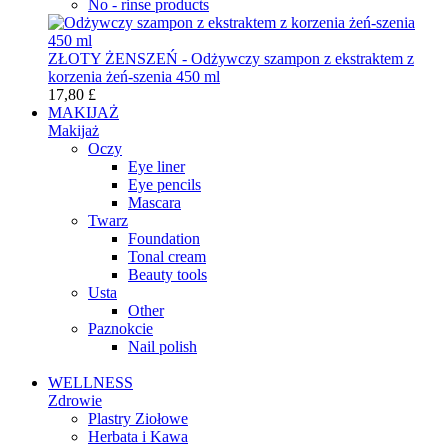
No - rinse products
ZŁOTY ŻENSZEŃ - Odżywczy szampon z ekstraktem z
korzenia żeń-szenia 450 ml
17,80 £
MAKIJAŻ
Makijaż
Oczy
Eye liner
Eye pencils
Mascara
Twarz
Foundation
Tonal cream
Beauty tools
Usta
Other
Paznokcie
Nail polish
WELLNESS
Zdrowie
Plastry Ziołowe
Herbata i Kawa