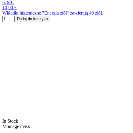
61901
10,90 £
Wkładki higieniczne "Energia ziół" zawierają 49 ziół.
Dodaj do koszyka
In Stock
Moulage mask