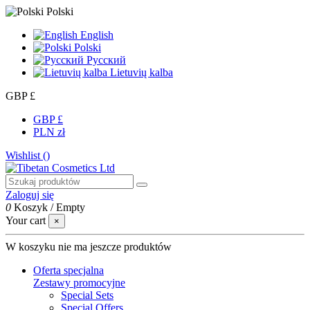
Polski
English
Polski
Русский
Lietuvių kalba
GBP £
GBP £
PLN zł
Wishlist (
)
Zaloguj się
0
Koszyk
/
Empty
Your cart
×
W koszyku nie ma jeszcze produktów
Oferta specjalna
Zestawy promocyjne
Special Sets
Special Offers