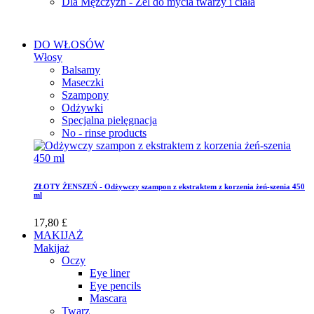
Dla Mężczyzn - Żel do mycia twarzy i ciała
DO WŁOSÓW
Włosy
Balsamy
Maseczki
Szampony
Odżywki
Specjalna pielęgnacja
No - rinse products
ZŁOTY ŻENSZEŃ - Odżywczy szampon z ekstraktem z korzenia żeń-szenia 450
ml
17,80 £
MAKIJAŻ
Makijaż
Oczy
Eye liner
Eye pencils
Mascara
Twarz