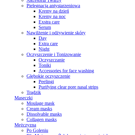
Akcesoria Twarzy
Pielęgnacja antystarzeniowa
Kremy na dzień
Kremy na noc
Exstra care
Serum
Nawilżenie i odżywienie skóry
Day
Extra care
Night
Oczyszczenie i Tonizowanie
Oczyszczanie
Toniki
Accessories for face washing
Głębokie oczyszczenie
Peelingi
Purifying clear pore nasal strips
Trądzik
Maseczki
Moulage mask
Cream masks
Dissolvable masks
Collagen masks
Mężczyzna
Po Goleniu