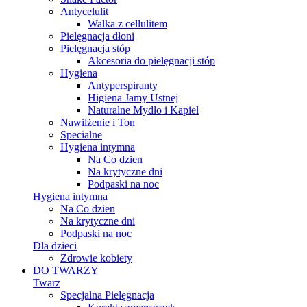
Antycelulit
Walka z cellulitem
Pielęgnacja dłoni
Pielęgnacja stóp
Akcesoria do pielęgnacji stóp
Hygiena
Antyperspiranty
Higiena Jamy Ustnej
Naturalne Mydło i Kapiel
Nawilżenie i Ton
Specialne
Hygiena intymna
Na Co dzien
Na krytyczne dni
Podpaski na noc
Hygiena intymna
Na Co dzien
Na krytyczne dni
Podpaski na noc
Dla dzieci
Zdrowie kobiety
DO TWARZY
Twarz
Specjalna Pielęgnacja