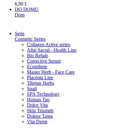
6,90 £
DO DOMU
Dom
Serie
Cosmetic Series
Collagen Active series
Altai Sacral - Health Line
Bio Rehab
Corrective Serum
Ecosphere
Master Herb - Face Care
Placenta Line
Tibetan Herbs
Snail
SPA Technology
Hainan Tao
Dolce Vita
Skin Triumph
Doktor Tajga
Vita Derm