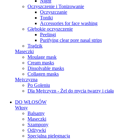
Night
Oczyszczenie i Tonizowanie
Oczyszczanie
Toniki
Accessories for face washing
Głębokie oczyszczenie
Peelingi
Purifying clear pore nasal strips
Trądzik
Maseczki
Moulage mask
Cream masks
Dissolvable masks
Collagen masks
Mężczyzna
Po Goleniu
Dla Mężczyzn - Żel do mycia twarzy i ciała
DO WŁOSÓW
Włosy
Balsamy
Maseczki
Szampony
Odżywki
Specjalna pielęgnacja