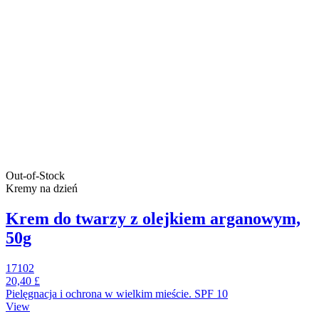
Out-of-Stock
Kremy na dzień
Krem do twarzy z olejkiem arganowym,
50g
17102
20,40 £
Pielęgnacja i ochrona w wielkim mieście. SPF 10
View