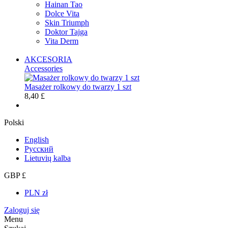
Hainan Tao
Dolce Vita
Skin Triumph
Doktor Tajga
Vita Derm
AKCESORIA
Accessories
Masażer rolkowy do twarzy 1 szt
8,40 £
Polski
English
Русский
Lietuvių kalba
GBP £
PLN zł
Zaloguj się
Menu