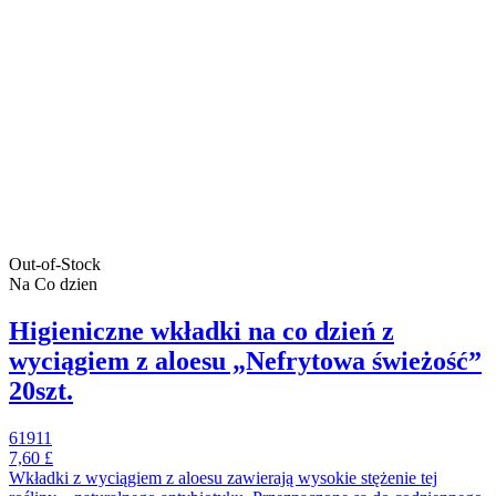
Out-of-Stock
Na Co dzien
Higieniczne wkładki na co dzień z
wyciągiem z aloesu „Nefrytowa świeżość”
20szt.
61911
7,60 £
Wkładki z wyciągiem z aloesu zawierają wysokie stężenie tej