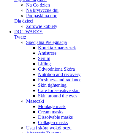
Na Co dzien
Na krytyczne dni
Podpaski na noc
Dla dzieci
Zdrowie kobiety
DO TWARZY
Twarz
Specjalna Pielęgnacja
Korekta zmarszczek
Antistress
Serum
Lifting
Odwodniona Skóra
Nutrition and recovery
Freshness and radiance
Skin tightening
Care for sensitive skin
Skin around the eyes
Maseczki
Moulage mask
Cream masks
Dissolvable masks
Collagen masks
Usta i skóra wokół oczu