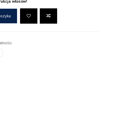
rukcja włosów!
oszyka
tności