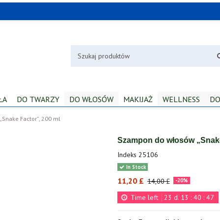
ŁA
DO TWARZY
DO WŁOSÓW
MAKIJAŻ
WELLNESS
DO
Snake Factor”, 200 ml
Szampon do włosów „Snake
Indeks
25106
In Stock
11,20 £
14,00 £
-20%
Time left
23
d.
13
:
40
:
47