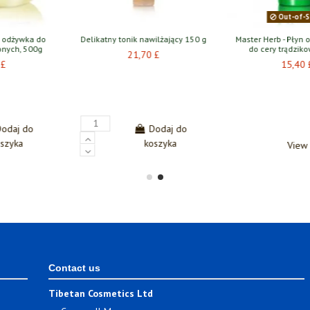
ębów dla dzieci
Regenerujący tonik z mucyną
Sól do ciała „Z
anDe
ślimaka, 80 ml
38
30 £
36,50 £
14,
Dodaj do
Dodaj do
koszyka
koszyka
Contact us
Tibetan Cosmetics Ltd