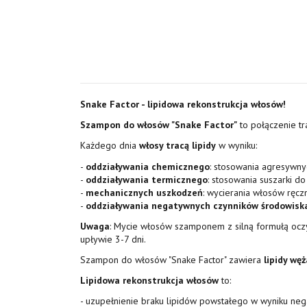
Snake Factor - lipidowa rekonstrukcja włosów!
Szampon do włosów "Snake Factor"
to połączenie tr
Każdego dnia
włosy tracą lipidy
w wyniku:
-
oddziaływania chemicznego
: stosowania agresywny
-
oddziaływania termicznego
: stosowania suszarki do
-
mechanicznych uszkodzeń
: wycierania włosów ręcz
-
oddziaływania negatywnych czynników środowisk
Uwaga
: Mycie włosów szamponem z silną formułą oczy
upływie 3-7 dni.
Szampon do włosów "Snake Factor" zawiera
lipidy węż
Lipidowa rekonstrukcja włosów
to:
- uzupełnienie braku lipidów powstałego w wyniku ne