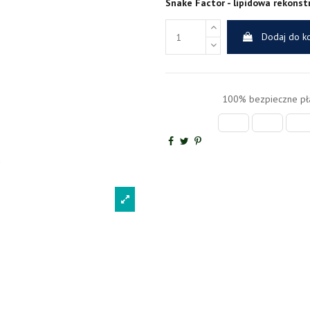
Snake Factor - lipidowa rekonst
Dodaj do k
100% bezpieczne pła