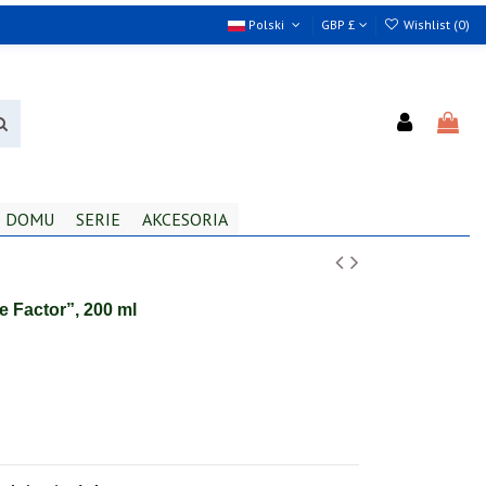
Polski
GBP £
Wishlist (
0
)
 DOMU
SERIE
AKCESORIA
 Factor”, 200 ml