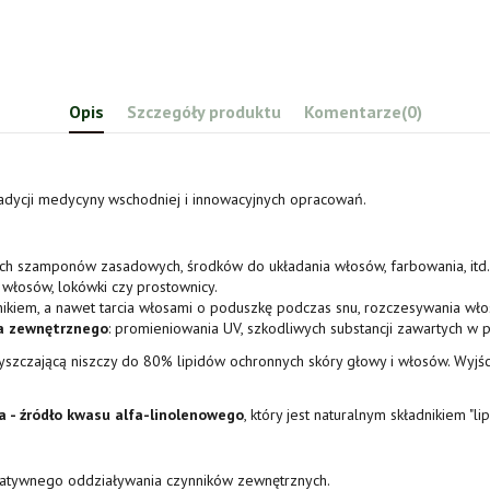
Opis
Szczegóły produktu
Komentarze
(0)
adycji medycyny wschodniej i innowacyjnych opracowań.
ch szamponów zasadowych, środków do układania włosów, farbowania, itd.
 włosów, lokówki czy prostownicy.
nikiem, a nawet tarcia włosami o poduszkę podczas snu, rozczesywania wło
a zewnętrznego
: promieniowania UV, szkodliwych substancji zawartych w po
szczającą niszczy do 80% lipidów ochronnych skóry głowy i włosów. Wyjś
a - źródło kwasu alfa-linolenowego
, który jest naturalnym składnikiem "
gatywnego oddziaływania czynników zewnętrznych.