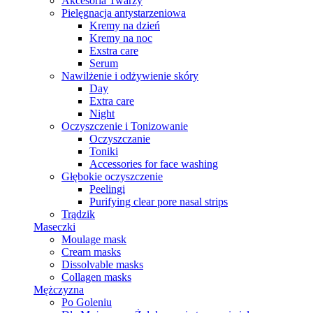
Akcesoria Twarzy
Pielęgnacja antystarzeniowa
Kremy na dzień
Kremy na noc
Exstra care
Serum
Nawilżenie i odżywienie skóry
Day
Extra care
Night
Oczyszczenie i Tonizowanie
Oczyszczanie
Toniki
Accessories for face washing
Głębokie oczyszczenie
Peelingi
Purifying clear pore nasal strips
Trądzik
Maseczki
Moulage mask
Cream masks
Dissolvable masks
Collagen masks
Mężczyzna
Po Goleniu