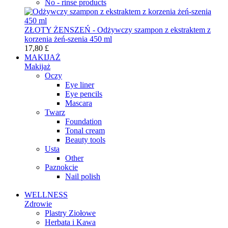
No - rinse products
ZŁOTY ŻENSZEŃ - Odżywczy szampon z ekstraktem z
korzenia żeń-szenia 450 ml
17,80 £
MAKIJAŻ
Makijaż
Oczy
Eye liner
Eye pencils
Mascara
Twarz
Foundation
Tonal cream
Beauty tools
Usta
Other
Paznokcie
Nail polish
WELLNESS
Zdrowie
Plastry Ziołowe
Herbata i Kawa