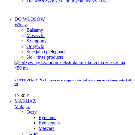
Dla Mężczyzn - Żel do mycia twarzy i ciała
DO WŁOSÓW
Włosy
Balsamy
Maseczki
Szampony
Odżywki
Specjalna pielęgnacja
No - rinse products
ZŁOTY ŻENSZEŃ - Odżywczy szampon z ekstraktem z korzenia żeń-szenia 450
ml
17,80 £
MAKIJAŻ
Makijaż
Oczy
Eye liner
Eye pencils
Mascara
Twarz