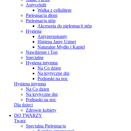
Antycelulit
Walka z cellulitem
Pielęgnacja dłoni
Pielęgnacja stóp
Akcesoria do pielęgnacji stóp
Hygiena
Antyperspiranty
Higiena Jamy Ustnej
Naturalne Mydło i Kapiel
Nawilżenie i Ton
Specialne
Hygiena intymna
Na Co dzien
Na krytyczne dni
Podpaski na noc
Hygiena intymna
Na Co dzien
Na krytyczne dni
Podpaski na noc
Dla dzieci
Zdrowie kobiety
DO TWARZY
Twarz
Specjalna Pielęgnacja