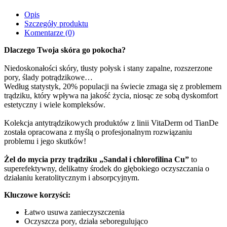
Opis
Szczegóły produktu
Komentarze
(0)
Dlaczego Twoja skóra go pokocha?
Niedoskonałości skóry, tłusty połysk i stany zapalne, rozszerzone
pory, ślady potrądzikowe…
Według statystyk, 20% populacji na świecie zmaga się z problemem
trądziku, który wpływa na jakość życia, niosąc ze sobą dyskomfort
estetyczny i wiele kompleksów.
Kolekcja antytrądzikowych produktów z linii VitaDerm od TianDe
została opracowana z myślą o profesjonalnym rozwiązaniu
problemu i jego skutków!
Żel do mycia przy trądziku „Sandał i chlorofilina Cu”
to
superefektywny, delikatny środek do głębokiego oczyszczania o
działaniu keratolitycznym i absorpcyjnym.
Kluczowe korzyści:
Łatwo usuwa zanieczyszczenia
Oczyszcza pory, działa seboregulująco