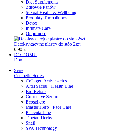
Diet Supplements
Zdrowie Panów
Sexual Health & Wellbeing
Produkty Turmalinowe
Detox
Intimate Care
Odporność
Detoksykacyjne plastry do stóp 2szt.
6,90 £
DO DOMU
Dom
Serie
Cosmetic Series
Collagen Active series
Altai Sacral - Health Line
Bio Rehab
Corrective Serum
Ecosphere
Master Herb - Face Care
Placenta Line
Tibetan Herbs
Snail
SPA Technology