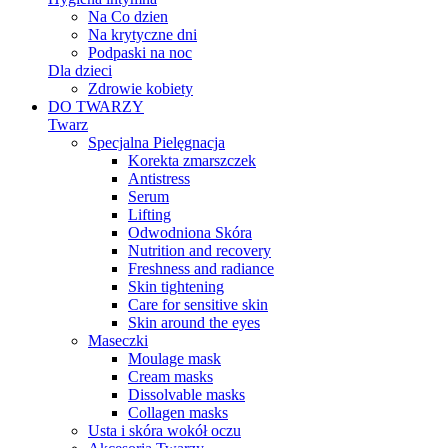
Na Co dzien
Na krytyczne dni
Podpaski na noc
Dla dzieci
Zdrowie kobiety
DO TWARZY
Twarz
Specjalna Pielęgnacja
Korekta zmarszczek
Antistress
Serum
Lifting
Odwodniona Skóra
Nutrition and recovery
Freshness and radiance
Skin tightening
Care for sensitive skin
Skin around the eyes
Maseczki
Moulage mask
Cream masks
Dissolvable masks
Collagen masks
Usta i skóra wokół oczu