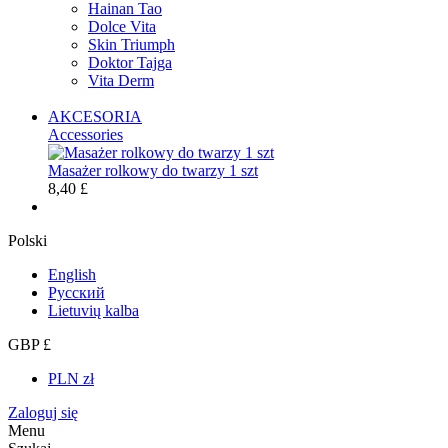
Hainan Tao
Dolce Vita
Skin Triumph
Doktor Tajga
Vita Derm
AKCESORIA
Accessories
Masażer rolkowy do twarzy 1 szt
8,40 £
Polski
English
Русский
Lietuvių kalba
GBP £
PLN zł
Zaloguj się
Menu