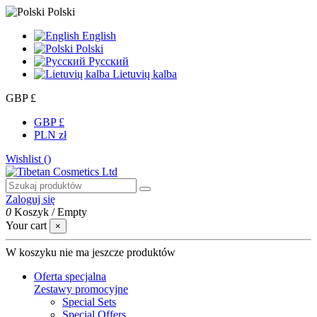
Polski
English
Polski
Русский
Lietuvių kalba
GBP £
GBP £
PLN zł
Wishlist (
)
Zaloguj się
0
Koszyk
/
Empty
Your cart
×
W koszyku nie ma jeszcze produktów
Oferta specjalna
Zestawy promocyjne
Special Sets
Special Offers