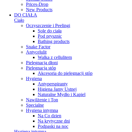
Prices-Drop
New Products
DO CIAŁA
Ciało
Oczyszczenie i Peelingi
Sole do ciała
Pod prysznic
Bathing products
Snake Factor
Antycelulit
Walka z cellulitem
Pielęgnacja dłoni
Pielęgnacja stóp
Akcesoria do pielęgnacji stóp
Hygiena
Antyperspiranty
Higiena Jamy Ustnej
Naturalne Mydło i Kapiel
Nawilżenie i Ton
Specialne
Hygiena intymna
Na Co dzien
Na krytyczne dni
Podpaski na noc
Hygiena intymna