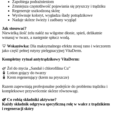
Zapobiega podrażnieniom
Zmniejsza częstotliwość pojawiania się pryszczy i trądziku
Regeneruje uszkodzoną skórę
Wyrównuje koloryt, wygładza ślady potrądzikowe
Nadaje skórze świeży i zadbany wygląd
Jak stosować?
Niewielką ilość żelu nałóż na wilgotne dłonie, spień, delikatnie
wmasuj w twarz, a następnie spłucz wodą.
💡
Wskazówka:
Dla maksymalnego efektu stosuj rano i wieczorem
jako część pełnej rutyny pielęgnacyjnej VitaDerm.
Kompletny rytuał antytrądzikowy VitaDerm:
🌿 Żel do mycia „Sandał i chlorofilina Cu”
🧴 Lotion gojący do twarzy
🧴 Krem regenerujący (krem na pryszcze)
Razem zapewniają profesjonalne podejście do problemu trądziku i
kompleksowe przywrócenie skórze równowagi.
🌿 Co robią składniki aktywne?
Każdy składnik odgrywa specyficzną rolę w walce z trądzikiem
i regeneracji skóry