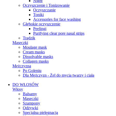
Night
Oczyszczenie i Tonizowanie
Oczyszczanie
Toniki
Accessories for face washing
Głębokie oczyszczenie
Peelingi
Purifying clear pore nasal strips
Trądzik
Maseczki
Moulage mask
Cream masks
Dissolvable masks
Collagen masks
Mężczyzna
Po Goleniu
Dla Mężczyzn - Żel do mycia twarzy i ciała
DO WŁOSÓW
Włosy
Balsamy
Maseczki
Szampony
Odżywki
Specjalna pielęgnacja