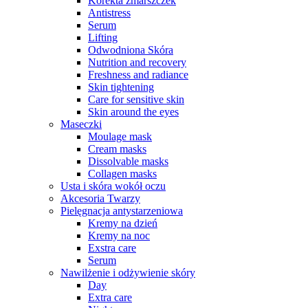
Korekta zmarszczek
Antistress
Serum
Lifting
Odwodniona Skóra
Nutrition and recovery
Freshness and radiance
Skin tightening
Care for sensitive skin
Skin around the eyes
Maseczki
Moulage mask
Cream masks
Dissolvable masks
Collagen masks
Usta i skóra wokół oczu
Akcesoria Twarzy
Pielęgnacja antystarzeniowa
Kremy na dzień
Kremy na noc
Exstra care
Serum
Nawilżenie i odżywienie skóry
Day
Extra care