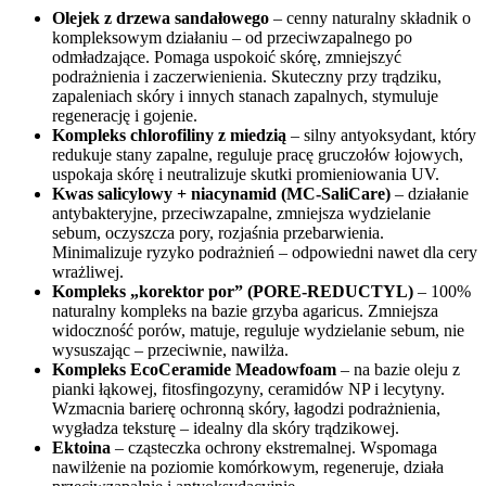
Olejek z drzewa sandałowego
– cenny naturalny składnik o
kompleksowym działaniu – od przeciwzapalnego po
odmładzające. Pomaga uspokoić skórę, zmniejszyć
podrażnienia i zaczerwienienia. Skuteczny przy trądziku,
zapaleniach skóry i innych stanach zapalnych, stymuluje
regenerację i gojenie.
Kompleks chlorofiliny z miedzią
– silny antyoksydant, który
redukuje stany zapalne, reguluje pracę gruczołów łojowych,
uspokaja skórę i neutralizuje skutki promieniowania UV.
Kwas salicylowy + niacynamid (MC-SaliCare)
– działanie
antybakteryjne, przeciwzapalne, zmniejsza wydzielanie
sebum, oczyszcza pory, rozjaśnia przebarwienia.
Minimalizuje ryzyko podrażnień – odpowiedni nawet dla cery
wrażliwej.
Kompleks „korektor por” (PORE-REDUCTYL)
– 100%
naturalny kompleks na bazie grzyba agaricus. Zmniejsza
widoczność porów, matuje, reguluje wydzielanie sebum, nie
wysuszając – przeciwnie, nawilża.
Kompleks EcoCeramide Meadowfoam
– na bazie oleju z
pianki łąkowej, fitosfingozyny, ceramidów NP i lecytyny.
Wzmacnia barierę ochronną skóry, łagodzi podrażnienia,
wygładza teksturę – idealny dla skóry trądzikowej.
Ektoina
– cząsteczka ochrony ekstremalnej. Wspomaga
nawilżenie na poziomie komórkowym, regeneruje, działa