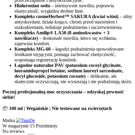
przeciwzapalnie i antyoksydacyjnie.
Hialuronian sodu
– intensywnie nawilża, poprawia
elastyczność, wygładza drobne linie.
Kompleks cosmeHerbest™ SAKURA (kwiat wiśni)
– silny
antyoksydant, działa kojąco, chroni przed starzeniem i
uszkodzeniami, redukuje podrażnienia i zaczerwienienia.
Kompleks Amilip® LA50 (8 aminokwasów + 3
nawilżacze)
– doskonale nawilża, łatwo się wchłania,
zapewnia komfort.
Kompleks MG-60
– łagodzi podrażnienia spowodowane
środkami myjącymi, pomaga zachować elastyczność,
wspomaga regenerację komórek.
Łagodne naturalne PAV (potassium cocoyl glycinate,
lauramidopropyl betaine, sodium lauroyl sarcosinate,
decyl glucoside, potassium cocoate)
– delikatnie, ale
skutecznie oczyszczają, nie wysuszają i nie podrażniają skóry.
Poczuj profesjonalną moc oczyszczania – odzyskaj pewność
siebie!
📦
100 ml | Wegańskie | Nie testowane na zwierzętach
Marka
W magazynie
15 Przedmioty
No reviews