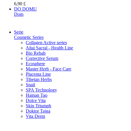
6,90 £
DO DOMU
Dom
Serie
Cosmetic Series
Collagen Active series
Altai Sacral - Health Line
Bio Rehab
Corrective Serum
Ecosphere
Master Herb - Face Care
Placenta Line
Tibetan Herbs
Snail
SPA Technology
Hainan Tao
Dolce Vita
Skin Triumph
Doktor Tajga
Vita Derm