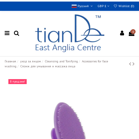
Русский
GBP £
Wishlist (
0
)
0
Главная
уход за лицом
Cleansing and Tonifying
Accessories for face
washing
Спонж для умывания и массажа лица
В продаже!