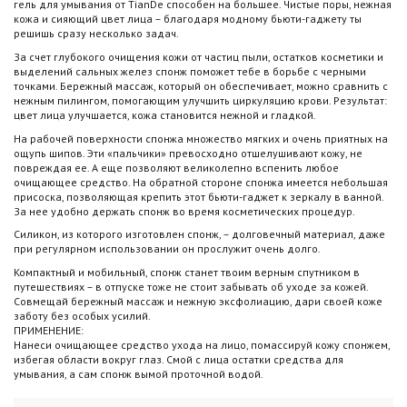
гель для умывания от TianDe способен на большее. Чистые поры, нежная
кожа и сияющий цвет лица – благодаря модному бьюти-гаджету ты
решишь сразу несколько задач.
За счет глубокого очищения кожи от частиц пыли, остатков косметики и
выделений сальных желез спонж поможет тебе в борьбе с черными
точками. Бережный массаж, который он обеспечивает, можно сравнить с
нежным пилингом, помогающим улучшить циркуляцию крови. Результат:
цвет лица улучшается, кожа становится нежной и гладкой.
На рабочей поверхности спонжа множество мягких и очень приятных на
ощупь шипов. Эти «пальчики» превосходно отшелушивают кожу, не
повреждая ее. А еще позволяют великолепно вспенить любое
очищающее средство. На обратной стороне спонжа имеется небольшая
присоска, позволяющая крепить этот бьюти-гаджет к зеркалу в ванной.
За нее удобно держать спонж во время косметических процедур.
Силикон, из которого изготовлен спонж, – долговечный материал, даже
при регулярном использовании он прослужит очень долго.
Компактный и мобильный, спонж станет твоим верным спутником в
путешествиях – в отпуске тоже не стоит забывать об уходе за кожей.
Совмещай бережный массаж и нежную эксфолиацию, дари своей коже
заботу без особых усилий.
ПРИМЕНЕНИЕ:
Нанеси очищающее средство ухода на лицо, помассируй кожу спонжем,
избегая области вокруг глаз. Смой с лица остатки средства для
умывания, а сам спонж вымой проточной водой.