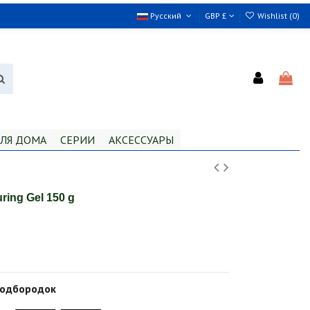
Русский
GBP £
Wishlist (
0
)
ЛЯ ДОМА
СЕРИИ
АКСЕССУАРЫ
ring Gel 150 g
подбородок