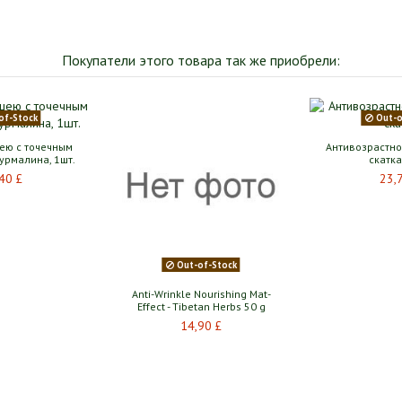
Покупатели этого товара так же приобрели:
Out-of-Stock
Гель «Алоэ вера», 50g
Фитопатч для тела
Зу
косметический «Яошень
ок
12,40 £
форте», 2 шт
8,40 £