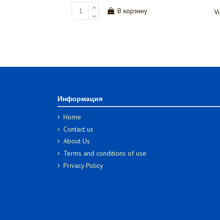
View
View
Информация
Home
Contact us
About Us
Terms and conditions of use
Privacy Policy