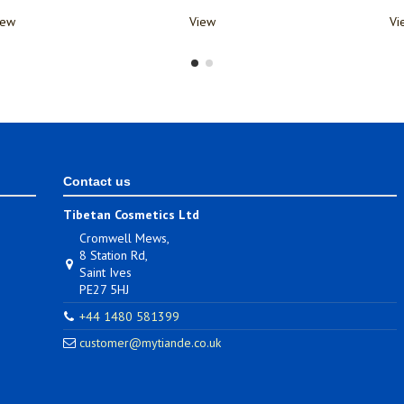
В корзину
View
Contact us
Tibetan Cosmetics Ltd
Cromwell Mews,
8 Station Rd,
Saint Ives
PE27 5HJ
+44 1480 581399
customer@mytiande.co.uk