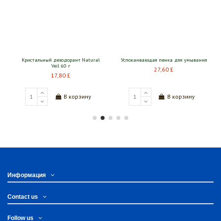
Кристальный дезодорант Natural
Успокаивающая пенка для умывания
Veil 60 г
27,60 £
17,80 £
В корзину
В корзину
Информация
Contact us
Follow us