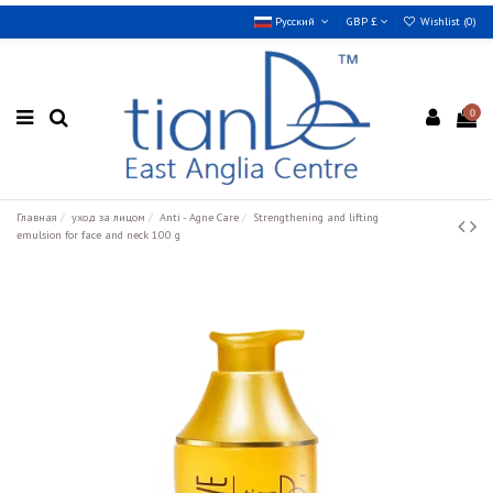
Русский
GBP £
Wishlist (
0
)
0
Главная
уход за лицом
Anti - Agne Care
Strengthening and lifting
emulsion for face and neck 100 g