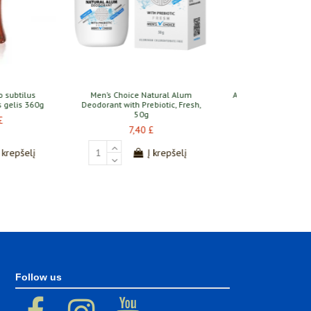
Energies: For Women
Šluostė indams 1 vnt.
31,30 £
7,70 £
Į krepšelį
Į krepšelį
Follow us