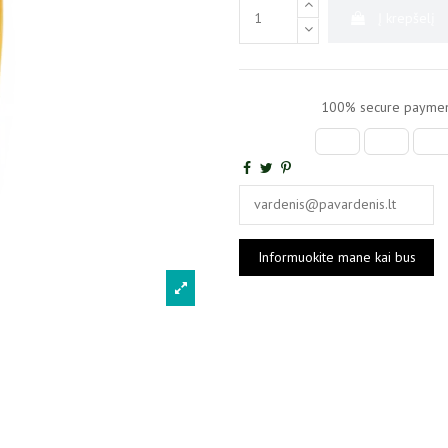
Į krepšelį
100% secure paymen