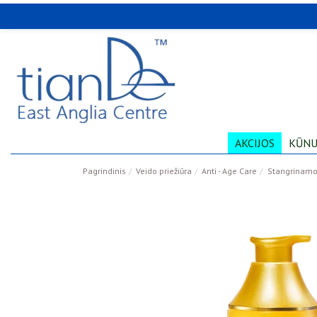
AKCIJOS
KŪNU
Pagrindinis
Veido priežiūra
Anti - Age Care
Stangrinamoj