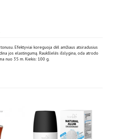
)
onusu. Efektyviai koreguoja dėl amžiaus atsiradusius
didina jos elastingumą. Raukšlelės išslygina, oda atrodo
ama nuo 35 m. Kiekis: 100 g.
!