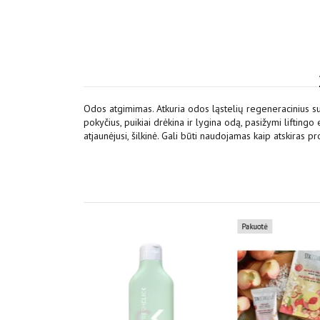
Odos atgimimas. Atkuria odos ląstelių regeneracinius s
pokyčius, puikiai drėkina ir lygina odą, pasižymi lifting
atjaunėjusi, šilkinė. Gali būti naudojamas kaip atskiras