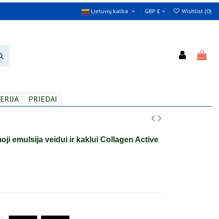
Lietuvių kalba
GBP £
Wishlist (
0
)
ERIJA
PRIEDAI
ji emulsija veidui ir kaklui Collagen Active