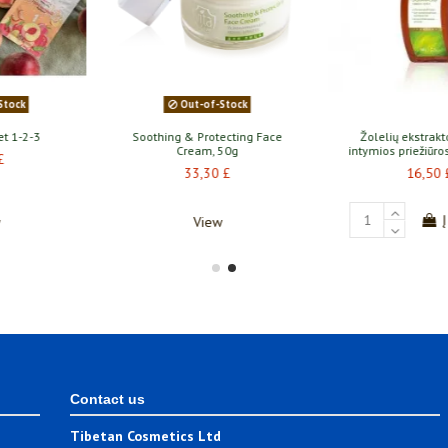
Out-of-Stock
 Ginseng Hand Cream
Gelis nuo raukšlių paakių odai 25
Herbal 
80g
g.
4,40 £
21,30 £
Į krepšelį
View
Contact us
Tibetan Cosmetics Ltd