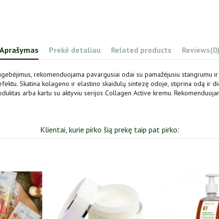
Aprašymas
Prekė detaliau
Related products
Reviews
(0
ugebėjimus, rekomenduojama pavargusiai odai su pamažėjusiu stangrumu ir t
o efektu. Skatina kolageno ir elastino skaidulų sintezę odoje, stiprina odą ir 
 produktas arba kartu su aktyviu serijos Collagen Active kremu. Rekomenduoj
Klientai, kurie pirko šią prekę taip pat pirko:
Išpardavimas
Pakuotė