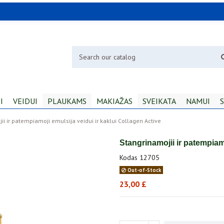
I
VEIDUI
PLAUKAMS
MAKIAŽAS
SVEIKATA
NAMUI
S
ii ir patempiamoji emulsija veidui ir kaklui Collagen Active
Stangrinamojii ir patempiamo
Kodas
12705
Out-of-Stock
23,00 £