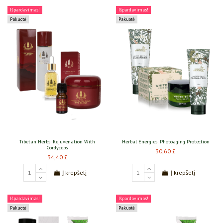
Išpardavimas!
Išpardavimas!
Pakuotė
Pakuotė
Tibetan Herbs: Rejuvenation With
Herbal Energies: Photoaging Protection
Cordyceps
30,60 £
34,40 £
Į krepšelį
Į krepšelį
Išpardavimas!
Išpardavimas!
Pakuotė
Pakuotė