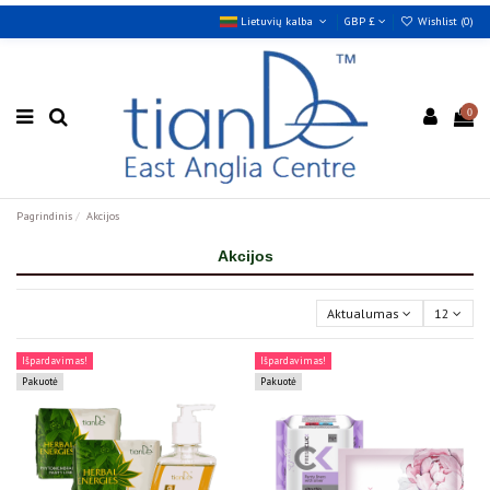
Lietuvių kalba
GBP £
Wishlist (
0
)
0
Pagrindinis
Akcijos
Akcijos
Aktualumas
12
Išpardavimas!
Išpardavimas!
Pakuotė
Pakuotė