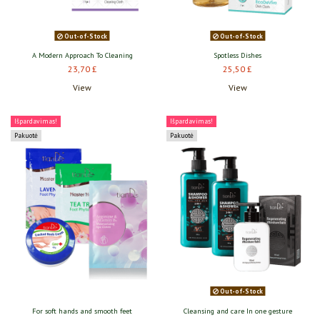
Out-of-Stock
Out-of-Stock
A Modern Approach To Cleaning
Spotless Dishes
23,70 £
25,50 £
View
View
Išpardavimas!
Išpardavimas!
Pakuotė
Pakuotė
Out-of-Stock
For soft hands and smooth feet
Cleansing and care In one gesture