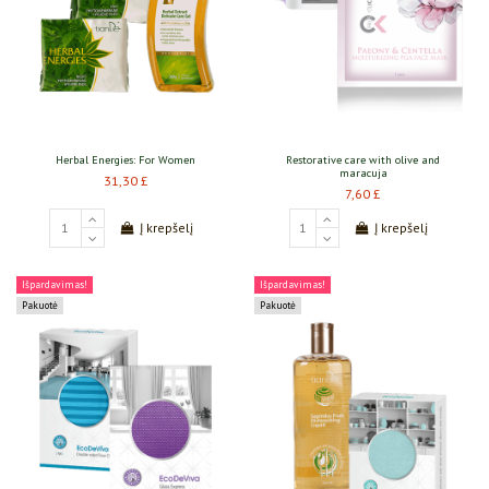
Herbal Energies: For Women
Restorative care with olive and
maracuja
31,30 £
7,60 £
Į krepšelį
Į krepšelį
Išpardavimas!
Išpardavimas!
Pakuotė
Pakuotė