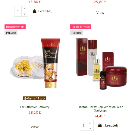
15,80 £
25,80 £
Į krepšelį
View
Išpardavimas!
Išpardavimas!
Pakuotė
Pakuotė
Out-of-Stock
For Effective Recovery
Tibetan Herbs: Rejuvenation With
Cordyceps
28,10 £
34,40 £
Į krepšelį
View