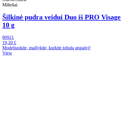
Milteliai
Šilkinė pudra veidui Duo iš PRO Visage
10 g
80921
19,20 £
Modeliuokite, maišykite, kurkite tobulą atspalvį!
View