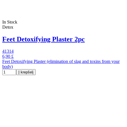
In Stock
Detox
Feet Detoxifying Plaster 2pc
41314
6,90 £
Feet Detoxifying Plaster (elimination of slag and toxins from your
body)
Į krepšelį