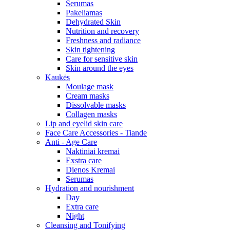
Serumas
Pakeliamas
Dehydrated Skin
Nutrition and recovery
Freshness and radiance
Skin tightening
Care for sensitive skin
Skin around the eyes
Kaukės
Moulage mask
Cream masks
Dissolvable masks
Collagen masks
Lip and eyelid skin care
Face Care Accessories - Tiande
Anti - Age Care
Naktiniai kremai
Exstra care
Dienos Kremai
Serumas
Hydration and nourishment
Day
Extra care
Night
Cleansing and Tonifying