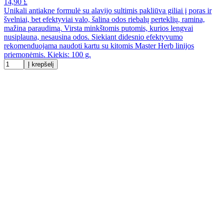
14,90 £
Unikali antiakne formulė su alavijo sultimis pakliūva giliai į poras ir
švelniai, bet efektyviai valo, šalina odos riebalų perteklių, ramina,
mažina paraudimą. Virsta minkštomis putomis, kurios lengvai
nusiplauna, nesausina odos. Siekiant didesnio efektyvumo
rekomenduojama naudoti kartu su kitomis Master Herb linijos
priemonėmis. Kiekis: 100 g.
Į krepšelį