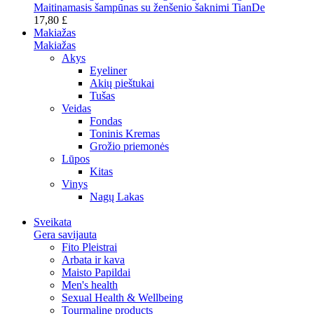
Maitinamasis šampūnas su ženšenio šaknimi TianDe
17,80 £
Makiažas
Makiažas
Akys
Eyeliner
Akių pieštukai
Tušas
Veidas
Fondas
Toninis Kremas
Grožio priemonės
Lūpos
Kitas
Vinys
Nagų Lakas
Sveikata
Gera savijauta
Fito Pleistrai
Arbata ir kava
Maisto Papildai
Men's health
Sexual Health & Wellbeing
Tourmaline products