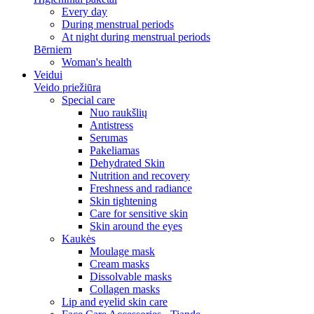
Every day
During menstrual periods
At night during menstrual periods
Bērniem
Woman's health
Veidui
Veido priežiūra
Special care
Nuo raukšlių
Antistress
Serumas
Pakeliamas
Dehydrated Skin
Nutrition and recovery
Freshness and radiance
Skin tightening
Care for sensitive skin
Skin around the eyes
Kaukės
Moulage mask
Cream masks
Dissolvable masks
Collagen masks
Lip and eyelid skin care