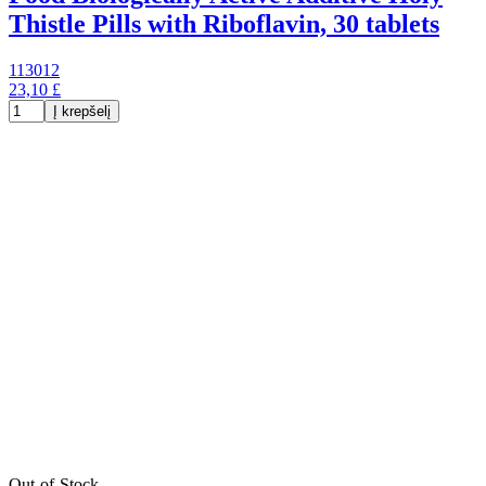
Thistle Pills with Riboflavin, 30 tablets
113012
23,10 £
Į krepšelį
Out-of-Stock