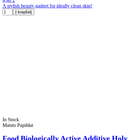
4,40 £
A stylish beauty gadget for ideally clean skin!
Į krepšelį
In Stock
Maisto Papildai
Food Biologically Active Additive Holy