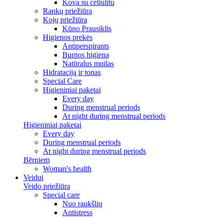
Kova su celiulitu
Rankų priežiūra
Kojų priežiūra
Kūno Prausiklis
Higienos prekės
Antiperspirants
Burnos higiena
Natūralus muilas
Hidrataciją ir tonas
Special Care
Higieniniai paketai
Every day
During menstrual periods
At night during menstrual periods
Higieniniai paketai
Every day
During menstrual periods
At night during menstrual periods
Bērniem
Woman's health
Veidui
Veido priežiūra
Special care
Nuo raukšlių
Antistress