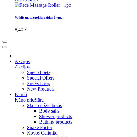
Volelis masažuoklis veidui 1 vnt.
8,40 £
Akcijos
Akcijos
Special Sets
Special Offers
Prices-Drop
New Products
Kūnui
Kūno priežiūra
Skusti ir šveitimas
Body salts
Shower products
Bathing products
Snake Factor
Kovos Celiulito