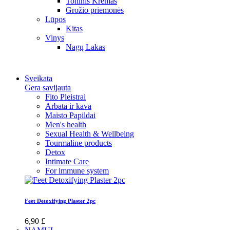
Toninis Kremas
Grožio priemonės
Lūpos
Kitas
Vinys
Nagų Lakas
Sveikata
Gera savijauta
Fito Pleistrai
Arbata ir kava
Maisto Papildai
Men's health
Sexual Health & Wellbeing
Tourmaline products
Detox
Intimate Care
For immune system
Feet Detoxifying Plaster 2pc
6,90 £