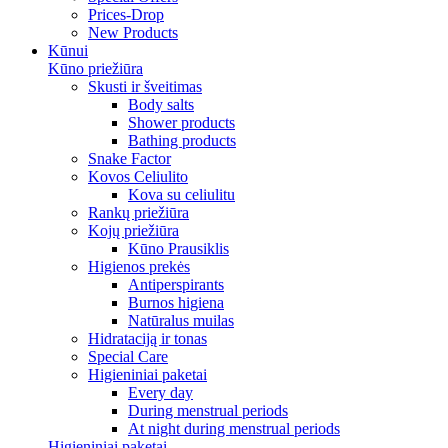
Prices-Drop
New Products
Kūnui
Kūno priežiūra
Skusti ir šveitimas
Body salts
Shower products
Bathing products
Snake Factor
Kovos Celiulito
Kova su celiulitu
Rankų priežiūra
Kojų priežiūra
Kūno Prausiklis
Higienos prekės
Antiperspirants
Burnos higiena
Natūralus muilas
Hidrataciją ir tonas
Special Care
Higieniniai paketai
Every day
During menstrual periods
At night during menstrual periods
Higieniniai paketai