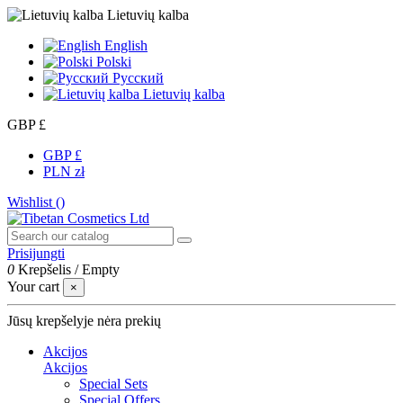
Lietuvių kalba
English
Polski
Русский
Lietuvių kalba
GBP £
GBP £
PLN zł
Wishlist (
)
Prisijungti
0
Krepšelis
/
Empty
Your cart
×
Jūsų krepšelyje nėra prekių
Akcijos
Akcijos
Special Sets
Special Offers