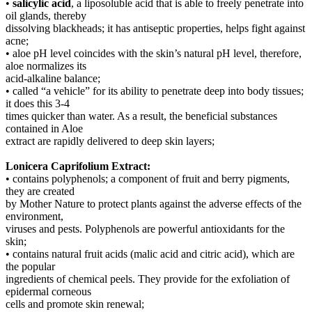
•
salicylic acid
, a liposoluble acid that is able to freely penetrate into
oil glands, thereby
dissolving blackheads; it has antiseptic properties, helps fight against
acne;
• aloe pH level coincides with the skin’s natural pH level, therefore,
aloe normalizes its
acid-alkaline balance;
• called “a vehicle” for its ability to penetrate deep into body tissues;
it does this 3-4
times quicker than water. As a result, the beneficial substances
contained in Aloe
extract are rapidly delivered to deep skin layers;
Lonicera Caprifolium Extract:
• contains polyphenols; a component of fruit and berry pigments,
they are created
by Mother Nature to protect plants against the adverse effects of the
environment,
viruses and pests. Polyphenols are powerful antioxidants for the
skin;
• contains natural fruit acids (malic acid and citric acid), which are
the popular
ingredients of chemical peels. They provide for the exfoliation of
epidermal corneous
cells and promote skin renewal;