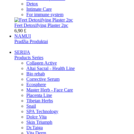
Detox
Intimate Care
For immune system
Feet Detoxifying Plaster 2pc
6,90 £
NAMUI
Pradžia Produktai
SERIJA
Products Series
Collagen Active
Altai Sacral - Health Line
Bio rehab
Corrective Serum
Ecosphere
Master Herb - Face Care
Placenta Line
Tibetan Herbs
Snail
SPA Technology
Dolce Vita
Skin Triumph
Dr.Taiga
Vita Derm