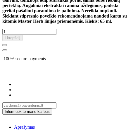
Gaivina, tonizuoja odą, sutraukia poras, šalina odos riebalų
perteklių. Augaliniai ekstraktai ramina uždegimus, padeda
greitai pašalinti paraudimą ir patinimą. Nereikia nuplauti.
Siekiant stipresnio poveikio rekomenduojama naudoti kartu su
kitomis Master Herb linijos priemonėmis. Kiekis: 65 ml.
Į krepšelį
100% secure payments
Aprašymas