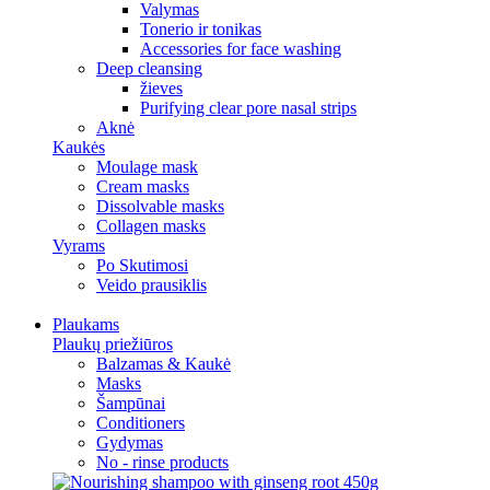
Valymas
Tonerio ir tonikas
Accessories for face washing
Deep cleansing
žieves
Purifying clear pore nasal strips
Aknė
Kaukės
Moulage mask
Cream masks
Dissolvable masks
Collagen masks
Vyrams
Po Skutimosi
Veido prausiklis
Plaukams
Plaukų priežiūros
Balzamas & Kaukė
Masks
Šampūnai
Conditioners
Gydymas
No - rinse products