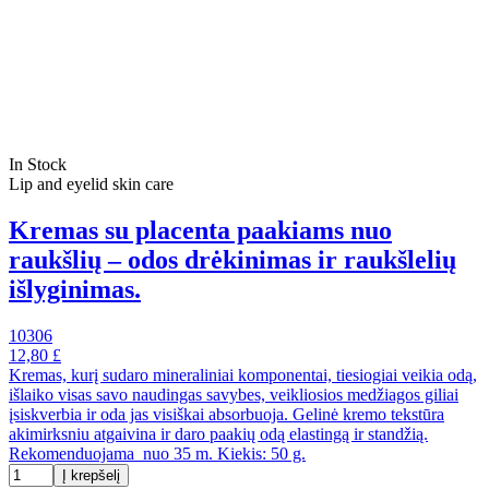
In Stock
Lip and eyelid skin care
Kremas su placenta paakiams nuo
raukšlių – odos drėkinimas ir raukšlelių
išlyginimas.
10306
12,80 £
Kremas, kurį sudaro mineraliniai komponentai, tiesiogiai veikia odą,
išlaiko visas savo naudingas savybes, veikliosios medžiagos giliai
įsiskverbia ir oda jas visiškai absorbuoja. Gelinė kremo tekstūra
akimirksniu atgaivina ir daro paakių odą elastingą ir standžią.
Rekomenduojama nuo 35 m. Kiekis: 50 g.
Į krepšelį