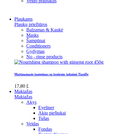
Veido prausiklis
Plaukams
Plaukų priežiūros
Balzamas & Kaukė
Masks
Šampūnai
Conditioners
Gydymas
No - rinse products
Maitinamasis šampūnas su ženšenio šaknimi TianDe
17,80 £
Makiažas
Makiažas
Akys
Eyeliner
Akių pieštukai
Tušas
Veidas
Fondas