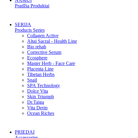
NAMUI
Pradžia Produktai
SERIJA
Products Series
Collagen Active
Altai Sacral - Health Line
Bio rehab
Corrective Serum
Ecosphere
Master Herb - Face Care
Placenta Line
Tibetan Herbs
Snail
SPA Technology
Dolce Vita
Skin Triumph
Dr.Taiga
Vita Derm
Ocean Riches
PRIEDAI
Accessories