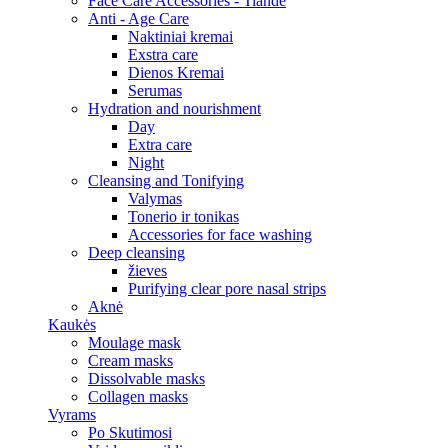
Face Care Accessories - Tiande
Anti - Age Care
Naktiniai kremai
Exstra care
Dienos Kremai
Serumas
Hydration and nourishment
Day
Extra care
Night
Cleansing and Tonifying
Valymas
Tonerio ir tonikas
Accessories for face washing
Deep cleansing
žieves
Purifying clear pore nasal strips
Aknė
Kaukės
Moulage mask
Cream masks
Dissolvable masks
Collagen masks
Vyrams
Po Skutimosi