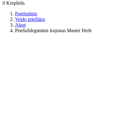
0
Krepšelis
Pagrindinis
Veido priežiūra
Aknė
Priešuždegiminis losjonas Master Herb