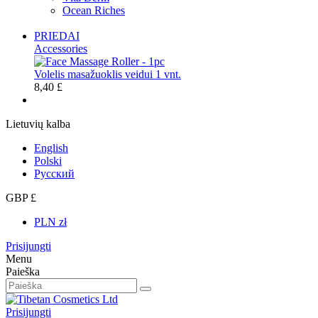
Ocean Riches
PRIEDAI
Accessories
Volelis masažuoklis veidui 1 vnt.
8,40 £
Lietuvių kalba
English
Polski
Русский
GBP £
PLN zł
Prisijungti
Menu
Paieška
Prisijungti