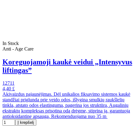
In Stock
Anti - Age Care
Koreguojamoji kaukė veidui „Intensyvus
liftingas”
12711
4,40 £
Akivaizdus pajaunėjimas. Dėl unikalios fiksavimo sistemos kaukė
standžiai priglunda prie veido odos, išlygina smulkių raukšlelių
tinklą, atstato odos elastingumą, pagerina jos struktūrą. Augalinių
ekstraktų kompleksas prisotina odą drėgme, stiprina ją, garantuoja
antioksidantinę apsaugą. Rekomenduojama nuo 35 m
Į krepšelį