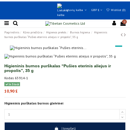
Lietuvių kalba
GBP £
Wishlist (
0
)
0
Pagrindinis
Kūno priežiūra
Higienos prekės
Burnos higiena
Higieninis
burnos purškalas “Pušies eterinis aliejus ir propolis”, 35 g
Higieninis burnos purškalas “Pušies eterinis aliejus ir
propolis”, 35 g
Kodas
65914-1
In Stock
10,90 £
Higieninis purškalas burnos gleivinei
Į krepšelį