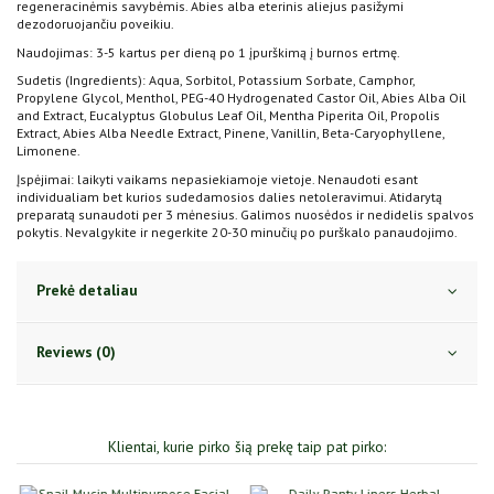
regeneracinėmis savybėmis. Abies alba eterinis aliejus pasižymi
dezodoruojančiu poveikiu.
Naudojimas: 3-5 kartus per dieną po 1 įpurškimą į burnos ertmę.
Sudetis (Ingredients): Aqua, Sorbitol, Potassium Sorbate, Camphor,
Propylene Glycol, Menthol, PEG-40 Hydrogenated Castor Oil, Abies Alba Oil
and Extract, Eucalyptus Globulus Leaf Oil, Mentha Piperita Oil, Propolis
Extract, Abies Alba Needle Extract, Pinene, Vanillin, Beta-Caryophyllene,
Limonene.
Įspėjimai: laikyti vaikams nepasiekiamoje vietoje. Nenaudoti esant
individualiam bet kurios sudedamosios dalies netoleravimui. Atidarytą
preparatą sunaudoti per 3 mėnesius. Galimos nuosėdos ir nedidelis spalvos
pokytis. Nevalgykite ir negerkite 20-30 minučių po purškalo panaudojimo.
Prekė detaliau
Reviews (0)
Klientai, kurie pirko šią prekę taip pat pirko: