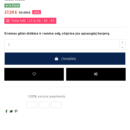
In Stock
27,20 £
32,00 £
-15%
Time left
23
d.
01
:
43
:
42
Kremas giliai drėkina ir ramina odą, stiprina jos apsauginį barjerą.
Į krepšelį
100% secure payments