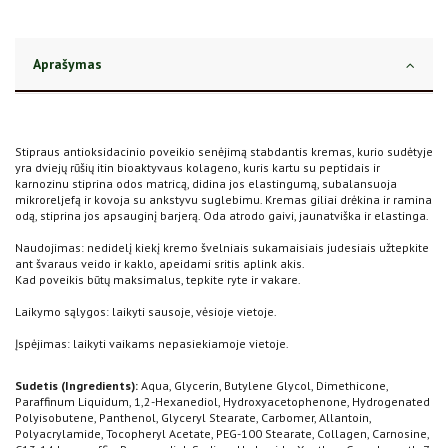
Aprašymas
Stipraus antioksidacinio poveikio senėjimą stabdantis kremas, kurio sudėtyje
yra dviejų rūšių itin bioaktyvaus kolageno, kuris kartu su peptidais ir
karnozinu stiprina odos matricą, didina jos elastingumą, subalansuoja
mikroreljefą ir kovoja su ankstyvu suglebimu. Kremas giliai drėkina ir ramina
odą, stiprina jos apsauginį barjerą. Oda atrodo gaivi, jaunatviška ir elastinga.
Naudojimas: nedidelį kiekį kremo švelniais sukamaisiais judesiais užtepkite
ant švaraus veido ir kaklo, apeidami sritis aplink akis.
Kad poveikis būtų maksimalus, tepkite ryte ir vakare.
Laikymo sąlygos: laikyti sausoje, vėsioje vietoje.
Įspėjimas: laikyti vaikams nepasiekiamoje vietoje.
Sudetis (Ingredients):
Aqua, Glycerin, Butylene Glycol, Dimethicone,
Paraffinum Liquidum, 1,2-Hexanediol, Hydroxyacetophenone, Hydrogenated
Polyisobutene, Panthenol, Glyceryl Stearate, Carbomer, Allantoin,
Polyacrylamide, Tocopheryl Acetate, PEG-100 Stearate, Collagen, Carnosine,