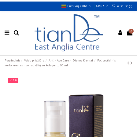
Lietuvių kalba
GBP £
Wishlist (
0
)
0
Pagrindinis
Veido priežiūra
Anti - Age Care
Dienos Kremai
Polipeptidinis
veido kremas nuo raukšlių su kolagenu, 50 ml
−15%