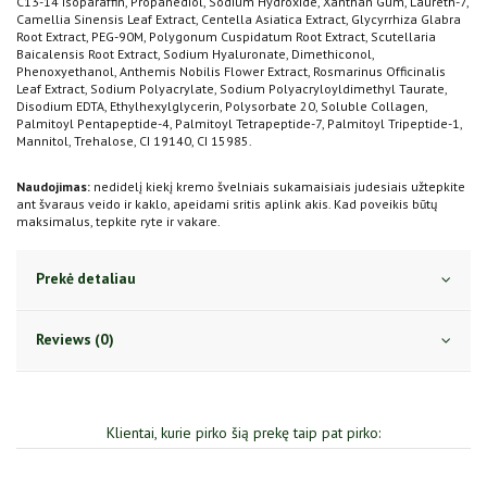
C13-14 Isoparaffin, Propanediol, Sodium Hydroxide, Xanthan Gum, Laureth-7,
Camellia Sinensis Leaf Extract, Centella Asiatica Extract, Glycyrrhiza Glabra
Root Extract, PEG-90M, Polygonum Cuspidatum Root Extract, Scutellaria
Baicalensis Root Extract, Sodium Hyaluronate, Dimethiconol,
Phenoxyethanol, Anthemis Nobilis Flower Extract, Rosmarinus Officinalis
Leaf Extract, Sodium Polyacrylate, Sodium Polyacryloyldimethyl Taurate,
Disodium EDTA, Ethylhexylglycerin, Polysorbate 20, Soluble Collagen,
Palmitoyl Pentapeptide-4, Palmitoyl Tetrapeptide-7, Palmitoyl Tripeptide-1,
Mannitol, Trehalose, CI 19140, CI 15985.
Naudojimas:
nedidelį kiekį kremo švelniais sukamaisiais judesiais užtepkite
ant švaraus veido ir kaklo, apeidami sritis aplink akis. Kad poveikis būtų
maksimalus, tepkite ryte ir vakare.
Prekė detaliau
Reviews (0)
Klientai, kurie pirko šią prekę taip pat pirko: