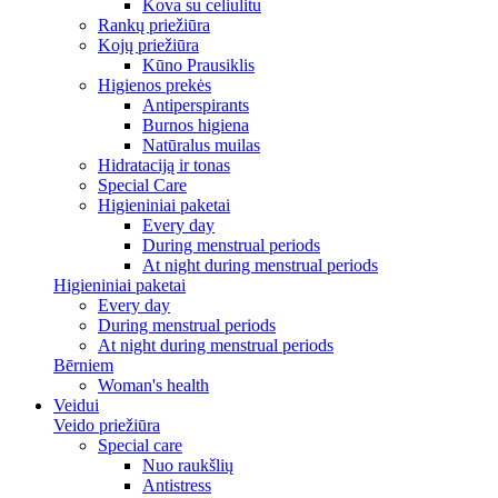
Kova su celiulitu
Rankų priežiūra
Kojų priežiūra
Kūno Prausiklis
Higienos prekės
Antiperspirants
Burnos higiena
Natūralus muilas
Hidrataciją ir tonas
Special Care
Higieniniai paketai
Every day
During menstrual periods
At night during menstrual periods
Higieniniai paketai
Every day
During menstrual periods
At night during menstrual periods
Bērniem
Woman's health
Veidui
Veido priežiūra
Special care
Nuo raukšlių
Antistress