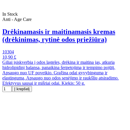
In Stock
Anti - Age Care
Drėkinamasis ir maitinamasis kremas
(drėkinimas, rytinė odos priežiūra)
10304
10,90 £
Giliai įsiskverbia į odos ląsteles, drėkina ir maitina jas, atkuria
hidrolipidinį balansą, panaikina šerpetojimą ir tempimo pojūtį.
Apsaugo nuo UF poveikio. Grąžina odai gyvybingumą ir
elastingumą. Apsaugo nuo odos senėjimo ir raukšlių atsiradimo.
Efektyvus sausai ir mišriai odai. Kiekis: 50 g.
Į krepšelį