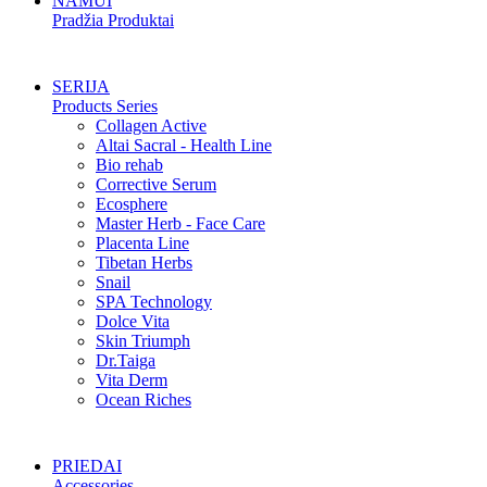
NAMUI
Pradžia Produktai
SERIJA
Products Series
Collagen Active
Altai Sacral - Health Line
Bio rehab
Corrective Serum
Ecosphere
Master Herb - Face Care
Placenta Line
Tibetan Herbs
Snail
SPA Technology
Dolce Vita
Skin Triumph
Dr.Taiga
Vita Derm
Ocean Riches
PRIEDAI
Accessories