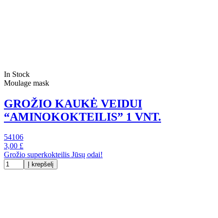
In Stock
Moulage mask
GROŽIO KAUKĖ VEIDUI
“AMINOKOKTEILIS” 1 VNT.
54106
3,00 £
Grožio superkokteilis Jūsų odai!
Į krepšelį