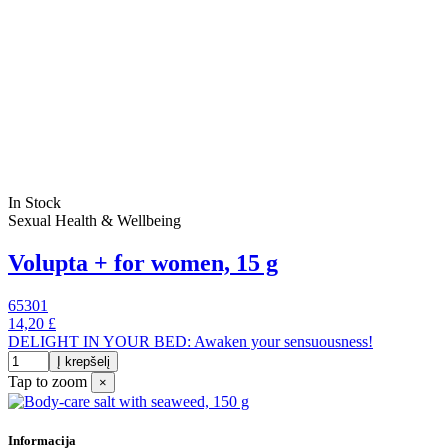
In Stock
Sexual Health & Wellbeing
Volupta + for women, 15 g
65301
14,20 £
DELIGHT IN YOUR BED: Awaken your sensuousness!
Į krepšelį
Tap to zoom
×
Informacija