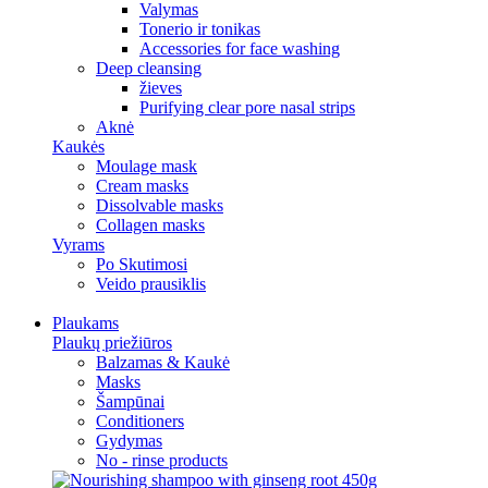
Valymas
Tonerio ir tonikas
Accessories for face washing
Deep cleansing
žieves
Purifying clear pore nasal strips
Aknė
Kaukės
Moulage mask
Cream masks
Dissolvable masks
Collagen masks
Vyrams
Po Skutimosi
Veido prausiklis
Plaukams
Plaukų priežiūros
Balzamas & Kaukė
Masks
Šampūnai
Conditioners
Gydymas
No - rinse products