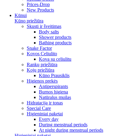
Prices-Drop
New Products
Kūnui
Kūno priežiūra
Skusti ir šveitimas
Body salts
Shower products
Bathing products
Snake Factor
Kovos Celiulito
Kova su celiulitu
Rankų priežiūra
Kojų priežiūra
Kūno Prausiklis
Higienos prekės
Antiperspirants
Burnos higiena
Natūralus muilas
Hidrataciją ir tonas
Special Care
Higieniniai paketai
Every day
During menstrual periods
At night during menstrual periods
Higieniniai paketai