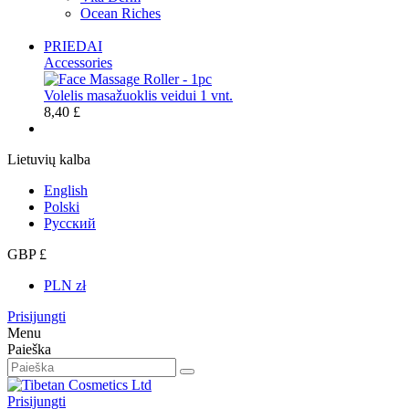
Ocean Riches
PRIEDAI
Accessories
Volelis masažuoklis veidui 1 vnt.
8,40 £
Lietuvių kalba
English
Polski
Русский
GBP £
PLN zł
Prisijungti
Menu
Paieška
Prisijungti