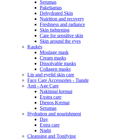
Serumas
Pakeliamas
Dehydrated Skin
Nutrition and recovery
Freshness and radiance
Skin tightening
Care for sensitive skin
Skin around the eyes
Kaukės
Moulage mask
Cream masks
Dissolvable masks
Collagen masks
Lip and eyelid skin care
Face Care Accessories - Tiande
Anti - Age Care
Naktiniai kremai
Exstra care
Dienos Kremai
Serumas
Hydration and nourishment
Day
Extra care
Night
Cleansing and Tonifying