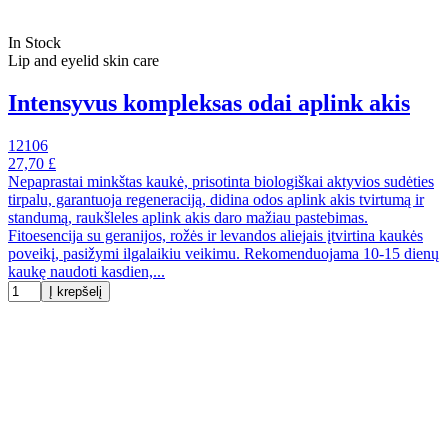
In Stock
Lip and eyelid skin care
Intensyvus kompleksas odai aplink akis
12106
27,70 £
Nepaprastai minkštas kaukė, prisotinta biologiškai aktyvios sudėties
tirpalu, garantuoja regeneraciją, didina odos aplink akis tvirtumą ir
standumą, raukšleles aplink akis daro mažiau pastebimas.
Fitoesencija su geranijos, rožės ir levandos aliejais įtvirtina kaukės
poveikį, pasižymi ilgalaikiu veikimu. Rekomenduojama 10-15 dienų
kaukę naudoti kasdien,...
Į krepšelį