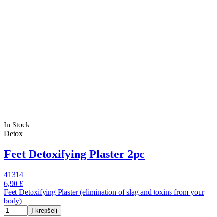
In Stock
Detox
Feet Detoxifying Plaster 2pc
41314
6,90 £
Feet Detoxifying Plaster (elimination of slag and toxins from your
body)
Į krepšelį