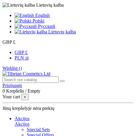
Lietuvių kalba
English
Polski
Русский
Lietuvių kalba
GBP £
GBP £
PLN zł
Wishlist (
)
Prisijungti
0
Krepšelis
/
Empty
Your cart
×
Jūsų krepšelyje nėra prekių
Akcijos
Akcijos
Special Sets
Special Offers