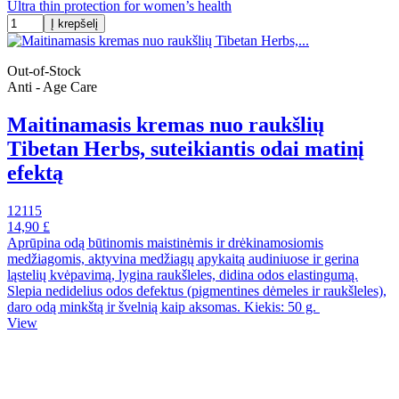
Ultra thin protection for women’s health
Į krepšelį
Out-of-Stock
Anti - Age Care
Maitinamasis kremas nuo raukšlių
Tibetan Herbs, suteikiantis odai matinį
efektą
12115
14,90 £
Aprūpina odą būtinomis maistinėmis ir drėkinamosiomis
medžiagomis, aktyvina medžiagų apykaitą audiniuose ir gerina
ląstelių kvėpavimą, lygina raukšleles, didina odos elastingumą.
Slepia nedidelius odos defektus (pigmentines dėmeles ir raukšleles),
daro odą minkštą ir švelnią kaip aksomas. Kiekis: 50 g.
View