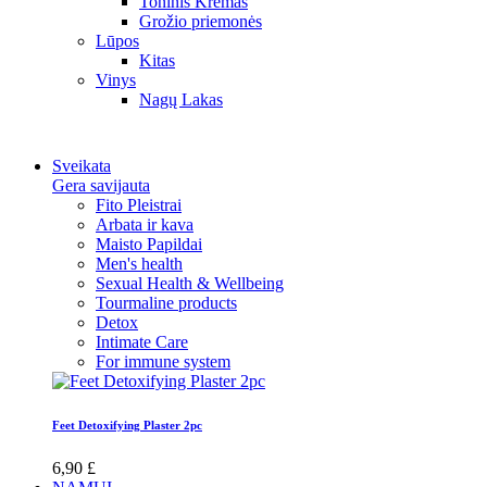
Toninis Kremas
Grožio priemonės
Lūpos
Kitas
Vinys
Nagų Lakas
Sveikata
Gera savijauta
Fito Pleistrai
Arbata ir kava
Maisto Papildai
Men's health
Sexual Health & Wellbeing
Tourmaline products
Detox
Intimate Care
For immune system
Feet Detoxifying Plaster 2pc
6,90 £