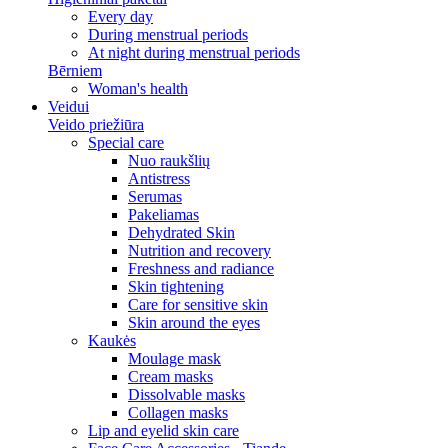
Every day
During menstrual periods
At night during menstrual periods
Bērniem
Woman's health
Veidui
Veido priežiūra
Special care
Nuo raukšlių
Antistress
Serumas
Pakeliamas
Dehydrated Skin
Nutrition and recovery
Freshness and radiance
Skin tightening
Care for sensitive skin
Skin around the eyes
Kaukės
Moulage mask
Cream masks
Dissolvable masks
Collagen masks
Lip and eyelid skin care