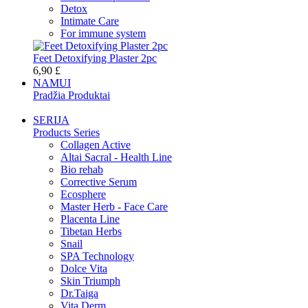
Detox
Intimate Care
For immune system
Feet Detoxifying Plaster 2pc
6,90 £
NAMUI
Pradžia Produktai
SERIJA
Products Series
Collagen Active
Altai Sacral - Health Line
Bio rehab
Corrective Serum
Ecosphere
Master Herb - Face Care
Placenta Line
Tibetan Herbs
Snail
SPA Technology
Dolce Vita
Skin Triumph
Dr.Taiga
Vita Derm