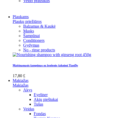
Veido prausiklis
Plaukams
Plaukų priežiūros
Balzamas & Kaukė
Masks
Šampūnai
Conditioners
Gydymas
No - rinse products
Maitinamasis šampūnas su ženšenio šaknimi TianDe
17,80 £
Makiažas
Makiažas
Akys
Eyeliner
Akių pieštukai
Tušas
Veidas
Fondas