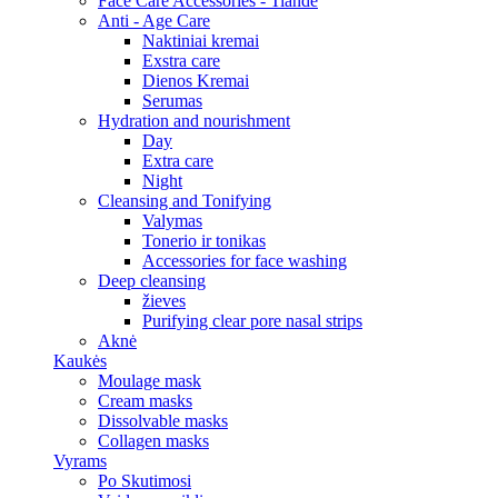
Face Care Accessories - Tiande
Anti - Age Care
Naktiniai kremai
Exstra care
Dienos Kremai
Serumas
Hydration and nourishment
Day
Extra care
Night
Cleansing and Tonifying
Valymas
Tonerio ir tonikas
Accessories for face washing
Deep cleansing
žieves
Purifying clear pore nasal strips
Aknė
Kaukės
Moulage mask
Cream masks
Dissolvable masks
Collagen masks
Vyrams
Po Skutimosi