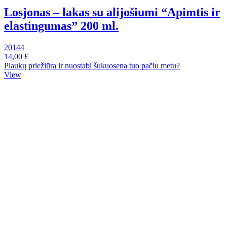
Losjonas – lakas su alijošiumi “Apimtis ir
elastingumas” 200 ml.
20144
14,00 £
Plaukų priežiūra ir nuostabi šukuosena tuo pačiu metu?
View