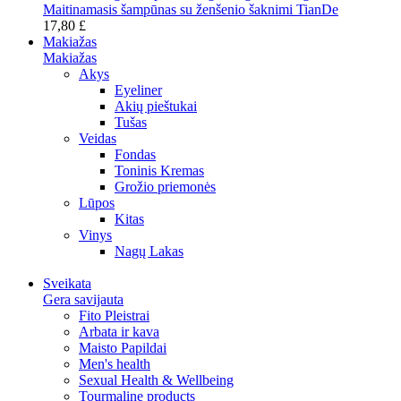
Maitinamasis šampūnas su ženšenio šaknimi TianDe
17,80 £
Makiažas
Makiažas
Akys
Eyeliner
Akių pieštukai
Tušas
Veidas
Fondas
Toninis Kremas
Grožio priemonės
Lūpos
Kitas
Vinys
Nagų Lakas
Sveikata
Gera savijauta
Fito Pleistrai
Arbata ir kava
Maisto Papildai
Men's health
Sexual Health & Wellbeing
Tourmaline products