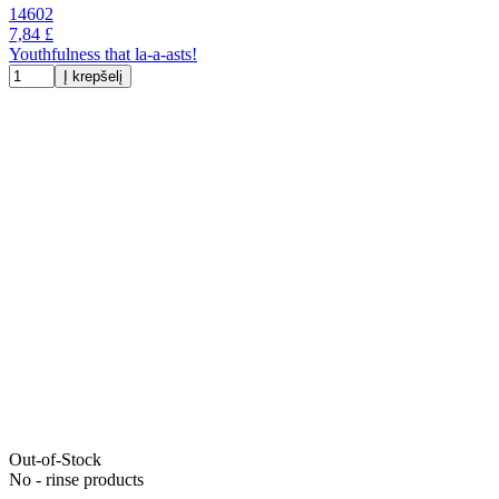
14602
7,84 £
Youthfulness that la-a-asts!
Į krepšelį
Out-of-Stock
No - rinse products