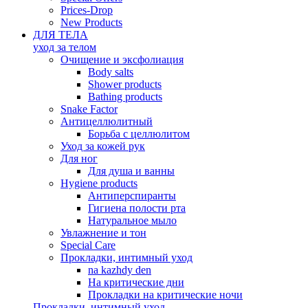
Prices-Drop
New Products
ДЛЯ ТЕЛА
уход за телом
Oчищение и эксфолиация
Body salts
Shower products
Bathing products
Snake Factor
Антицеллюлитный
Борьба с целлюлитом
Уход за кожей рук
Для ног
Для душа и ванны
Hygiene products
Антиперспиранты
Гигиена полости рта
Натуральное мыло
Увлажнение и тон
Special Care
Прокладки, интимный уход
na kazhdy den
На критические дни
Прокладки на критические ночи
Прокладки, интимный уход