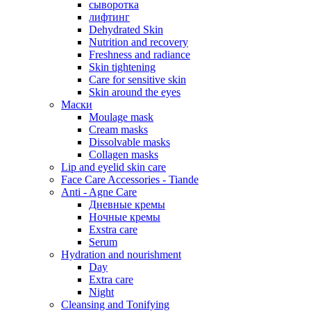
сыворотка
лифтинг
Dehydrated Skin
Nutrition and recovery
Freshness and radiance
Skin tightening
Care for sensitive skin
Skin around the eyes
Маски
Moulage mask
Cream masks
Dissolvable masks
Collagen masks
Lip and eyelid skin care
Face Care Accessories - Tiande
Anti - Agne Care
Дневные кремы
Ночные кремы
Exstra care
Serum
Hydration and nourishment
Day
Extra care
Night
Cleansing and Tonifying