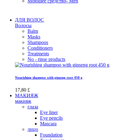
Моющее средство- Men
ДЛЯ ВОЛОС
Волосы
Balm
Masks
Shampoos
Conditioners
Treatments
No - rinse products
Nourishing shampoo with ginseng root 450 g
17,80 £
МАКИЯЖ
макияж
глаза
Eye liner
Eye pencils
Mascara
лицо
Foundation