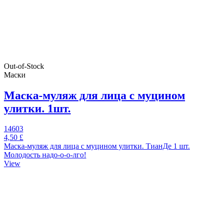
Out-of-Stock
Маски
Маска-муляж для лица с муцином
улитки. 1шт.
14603
4,50 £
Маска-муляж для лица с муцином улитки. ТианДе 1 шт.
Молодость надо-о-о-лго!
View