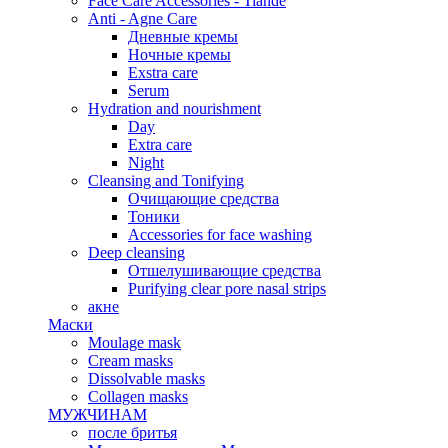
Face Care Accessories - Tiande
Anti - Agne Care
Дневные кремы
Ночные кремы
Exstra care
Serum
Hydration and nourishment
Day
Extra care
Night
Cleansing and Tonifying
Очищающие средства
Тоники
Accessories for face washing
Deep cleansing
Отшелушивающие средства
Purifying clear pore nasal strips
акне
Маски
Moulage mask
Cream masks
Dissolvable masks
Collagen masks
МУЖЧИНАМ
после бритья