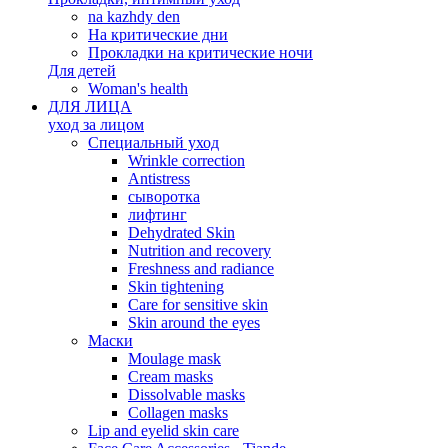
na kazhdy den
На критические дни
Прокладки на критические ночи
Для детей
Woman's health
ДЛЯ ЛИЦА
уход за лицом
Специальный уход
Wrinkle correction
Antistress
сыворотка
лифтинг
Dehydrated Skin
Nutrition and recovery
Freshness and radiance
Skin tightening
Care for sensitive skin
Skin around the eyes
Маски
Moulage mask
Cream masks
Dissolvable masks
Collagen masks
Lip and eyelid skin care