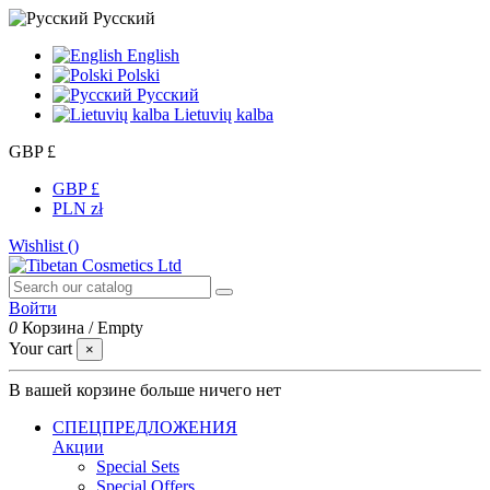
Русский
English
Polski
Русский
Lietuvių kalba
GBP £
GBP £
PLN zł
Wishlist (
)
Войти
0
Корзина
/
Empty
Your cart
×
В вашей корзине больше ничего нет
СПЕЦПРЕДЛОЖЕНИЯ
Акции
Special Sets
Special Offers