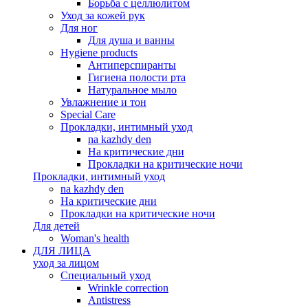
Борьба с целлюлитом
Уход за кожей рук
Для ног
Для душа и ванны
Hygiene products
Антиперспиранты
Гигиена полости рта
Натуральное мыло
Увлажнение и тон
Special Care
Прокладки, интимный уход
na kazhdy den
На критические дни
Прокладки на критические ночи
Прокладки, интимный уход
na kazhdy den
На критические дни
Прокладки на критические ночи
Для детей
Woman's health
ДЛЯ ЛИЦА
уход за лицом
Специальный уход
Wrinkle correction
Antistress