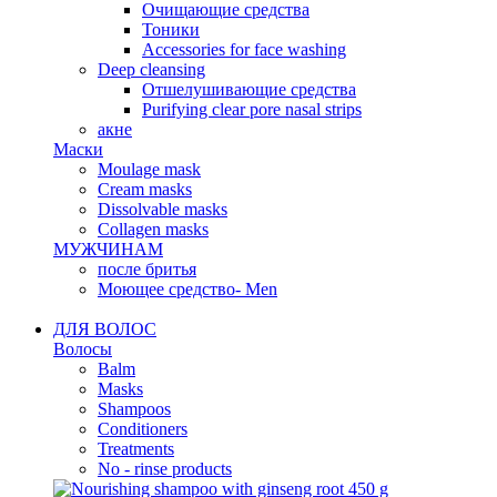
Очищающие средства
Тоники
Accessories for face washing
Deep cleansing
Отшелушивающие средства
Purifying clear pore nasal strips
акне
Маски
Moulage mask
Cream masks
Dissolvable masks
Collagen masks
МУЖЧИНАМ
после бритья
Моющее средство- Men
ДЛЯ ВОЛОС
Волосы
Balm
Masks
Shampoos
Conditioners
Treatments
No - rinse products