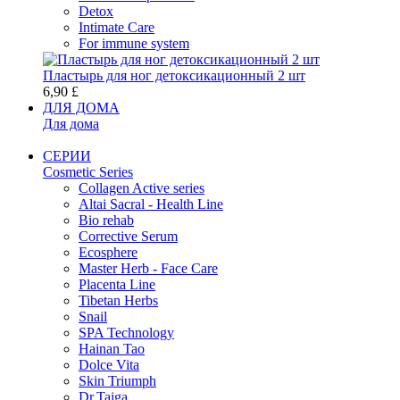
Detox
Intimate Care
For immune system
Пластырь для ног детоксикационный 2 шт
6,90 £
ДЛЯ ДОМА
Для дома
СЕРИИ
Cosmetic Series
Collagen Active series
Altai Sacral - Health Line
Bio rehab
Corrective Serum
Ecosphere
Master Herb - Face Care
Placenta Line
Tibetan Herbs
Snail
SPA Technology
Hainan Tao
Dolce Vita
Skin Triumph
Dr.Taiga