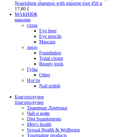
Nourishing shampoo with ginseng root 450 g
17,80 £
МАКИЯЖ
макияж
глаза
Eye liner
Eye pencils
Mascara
лицо
Foundation
Tonal cream
Beauty tools
Губы
Other
Ногти
Nail polish
Благополучие
благополучие
Травяные Ломтики
Чай и кофе
Diet Supplements
Men's health
Sexual Health & Wellbeing
Tourmaline products