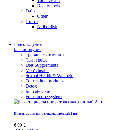
Tonal cream
Beauty tools
Губы
Other
Ногти
Nail polish
Благополучие
благополучие
Травяные Ломтики
Чай и кофе
Diet Supplements
Men's health
Sexual Health & Wellbeing
Tourmaline products
Detox
Intimate Care
For immune system
Пластырь для ног детоксикационный 2 шт
6,90 £