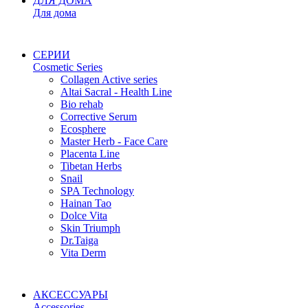
ДЛЯ ДОМА
Для дома
СЕРИИ
Cosmetic Series
Collagen Active series
Altai Sacral - Health Line
Bio rehab
Corrective Serum
Ecosphere
Master Herb - Face Care
Placenta Line
Tibetan Herbs
Snail
SPA Technology
Hainan Tao
Dolce Vita
Skin Triumph
Dr.Taiga
Vita Derm
АКСЕССУАРЫ
Accessories