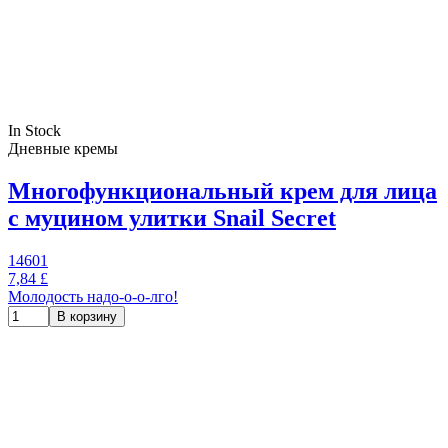
In Stock
Дневные кремы
Многофункциональный крем для лица
с муцином улитки Snail Secret
14601
7,84 £
Молодость надо-о-о-лго!
В корзину