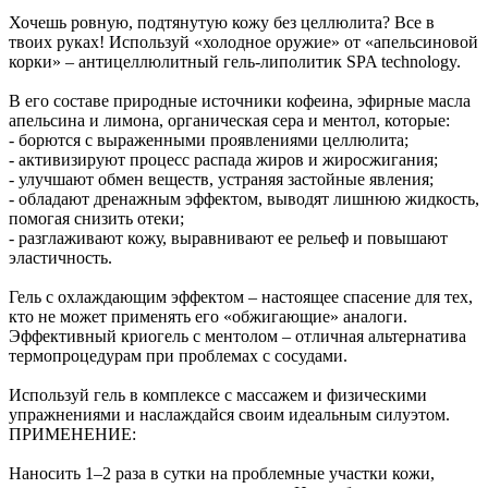
Хочешь ровную, подтянутую кожу без целлюлита? Все в
твоих руках! Используй «холодное оружие» от «апельсиновой
корки» – антицеллюлитный гель-липолитик SPA technology.
В его составе природные источники кофеина, эфирные масла
апельсина и лимона, органическая сера и ментол, которые:
- борются с выраженными проявлениями целлюлита;
- активизируют процесс распада жиров и жиросжигания;
- улучшают обмен веществ, устраняя застойные явления;
- обладают дренажным эффектом, выводят лишнюю жидкость,
помогая снизить отеки;
- разглаживают кожу, выравнивают ее рельеф и повышают
эластичность.
Гель с охлаждающим эффектом – настоящее спасение для тех,
кто не может применять его «обжигающие» аналоги.
Эффективный криогель с ментолом – отличная альтернатива
термопроцедурам при проблемах с сосудами.
Используй гель в комплексе с массажем и физическими
упражнениями и наслаждайся своим идеальным силуэтом.
ПРИМЕНЕНИЕ:
Наносить 1–2 раза в сутки на проблемные участки кожи,