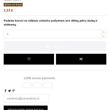
Out-of-Stock
1,35 £
Padeda kovoti su ryškiais celiulito požymiais ant dilbių, pilvo, klubų ir
sėdmenų.
Į krepšelį
100% secure payments