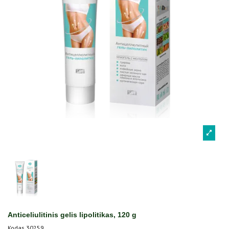
Anticeliulitinis gelis lipolitikas, 120 g
Kodas
30259