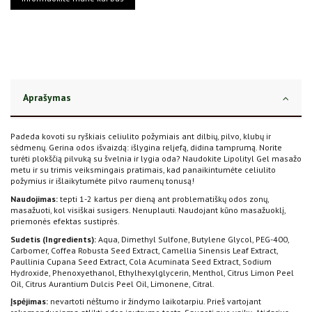
Aprašymas
Padeda kovoti su ryškiais celiulito požymiais ant dilbių, pilvo, klubų ir
sėdmenų. Gerina odos išvaizdą: išlygina reljefą, didina tamprumą. Norite
turėti plokščią pilvuką su švelnia ir lygia oda? Naudokite Lipolityl Gel masažo
metu ir su trimis veiksmingais pratimais, kad panaikintumėte celiulito
požymius ir išlaikytumėte pilvo raumenų tonusą!
Naudojimas:
tepti 1-2 kartus per dieną ant problematiškų odos zonų,
masažuoti, kol visiškai susigers. Nenuplauti. Naudojant kūno masažuoklį,
priemonės efektas sustiprės.
Sudetis (Ingredients):
Aqua, Dimethyl Sulfone, Butylene Glycol, PEG-400,
Carbomer, Coffea Robusta Seed Extract, Camellia Sinensis Leaf Extract,
Paullinia Cupana Seed Extract, Cola Acuminata Seed Extract, Sodium
Hydroxide, Phenoxyethanol, Ethylhexylglycerin, Menthol, Citrus Limon Peel
Oil, Citrus Aurantium Dulcis Peel Oil, Limonene, Citral.
Įspėjimas:
nevartoti nėštumo ir žindymo laikotarpiu. Prieš vartojant