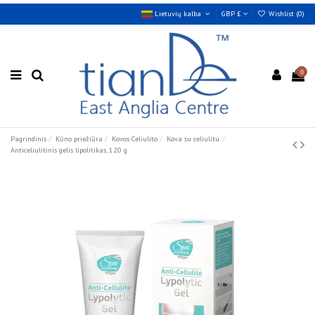
Lietuvių kalba
GBP £
Wishlist (
0
)
0
Pagrindinis
Kūno priežiūra
Kovos Celiulito
Kova su celiulitu
Anticeliulitinis gelis lipolitikas, 120 g