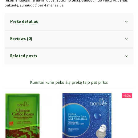
rekomenduojama atlikti odos jautrumo testą. Saugoti nuo vaikų. Atidarius
pakuotę, sunaudoti per 4 mėnesius.
Prekė detaliau
Reviews (0)
Related posts
Klientai, kurie pirko šią prekę taip pat pirko:
−30%