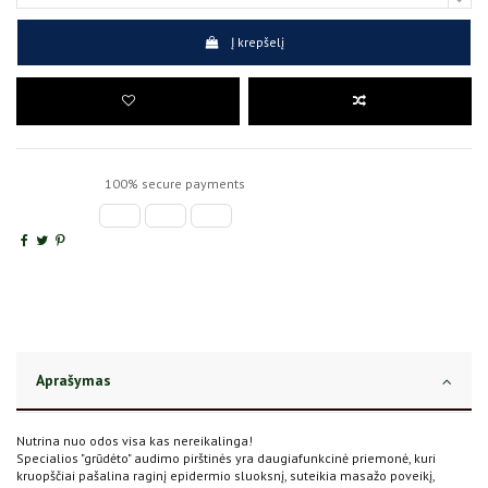
Į krepšelį
100% secure payments
Aprašymas
Nutrina nuo odos visa kas nereikalinga!
Specialios "grūdėto" audimo pirštinės yra daugiafunkcinė priemonė, kuri
kruopščiai pašalina raginį epidermio sluoksnį, suteikia masažo poveikį,