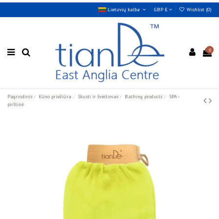
Lietuvių kalba
GBP £
Wishlist (
0
)
0
Pagrindinis
Kūno priežiūra
Skusti ir šveitimas
Bathing products
SPA -
pirštinė