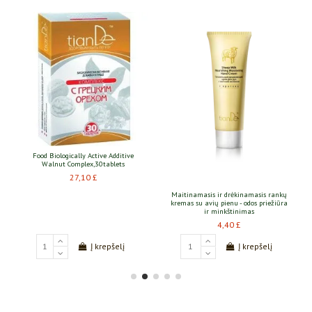
Food Biologically Active Additive
Walnut Complex,30tablets
27,10 £
Maitinamasis ir drėkinamasis rankų
kremas su avių pienu - odos priežiūra
ir minkštinimas
4,40 £
Į krepšelį
Į krepšelį