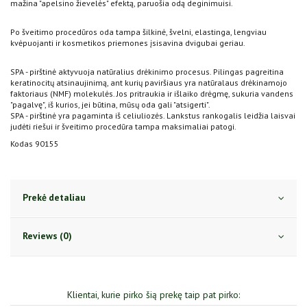
mažina "apelsino žievelės" efektą, paruošia odą deginimuisi.
Po šveitimo procedūros oda tampa šilkinė, švelni, elastinga, lengviau
kvėpuojanti ir kosmetikos priemones įsisavina dvigubai geriau.
SPA - pirštinė aktyvuoja natūralius drėkinimo procesus. Pilingas pagreitina
keratinocitų atsinaujinimą, ant kurių paviršiaus yra natūralaus drėkinamojo
faktoriaus (NMF) molekulės. Jos pritraukia ir išlaiko drėgmę, sukuria vandens
"pagalvę", iš kurios, jei būtina, mūsų oda gali "atsigerti".
SPA - pirštinė yra pagaminta iš celiuliozės. Lankstus rankogalis leidžia laisvai
judėti riešui ir šveitimo procedūra tampa maksimaliai patogi.
Kodas 90155
Prekė detaliau
Reviews (0)
Klientai, kurie pirko šią prekę taip pat pirko: