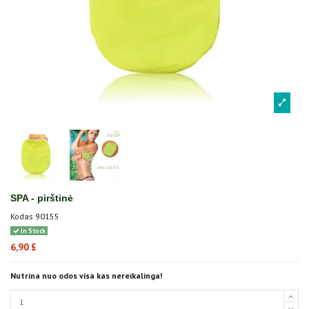
SPA - pirštinė
Kodas
90155
In Stock
6,90 £
Nutrina nuo odos visa kas nereikalinga!